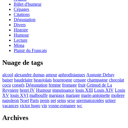
Billet d'humeur
Cépages
Citations
Dégustation
Divers
Histoire
Humour
Lecture
Mona
Plaisir du Français
Nuage de tags
alcool
alexandre dumas
amour
aphrodisiaques
Auguste Debay
baiser
baudelaire
beaujolais
bourgogne
cepage
champagne
chocolat
cocu
congés
Dégustation
femme
fromage
fruit
Grimod de La
Reyniere
henri IV
Humour
impuissance
louis XIII
Louis XIV
Louis
XV
louis XVI
malbouffe
margaux
mariage
marie-antoinette
moliere
napoleon
Noel
Paris
penis
pet
seins
sexe
spermatozoides
uriner
vacances
victor hugo
vin
vosne-romanee
wc
Archives