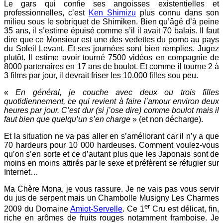
Le gars qui confie ses angoisses existentielles et
professionnelles, c’est
Ken Shimizu
plus connu dans son
milieu sous le sobriquet de Shimiken. Bien qu’âgé d’à peine
35 ans, il s’estime épuisé comme s’il il avait 70 balais. Il faut
dire que ce Monsieur est une des vedettes du porno au pays
du Soleil Levant. Et ses journées sont bien remplies. Jugez
plutôt. Il estime avoir tourné 7500 vidéos en compagnie de
8000 partenaires en 17 ans de boulot. Et comme il tourne 2 à
3 films par jour, il devrait friser les 10.000 filles sou peu.
«
En général, je couche avec deux ou trois filles
quotidiennement, ce qui revient à faire l’amour environ deux
heures par jour. C’est dur (si j’ose dire) comme boulot mais il
faut bien que quelqu’un s’en charge
» (et non décharge).
Et la situation ne va pas aller en s’améliorant car il n’y a que
70 hardeurs pour 10 000 hardeuses. Comment voulez-vous
qu’on s’en sorte et ce d’autant plus que les Japonais sont de
moins en moins attirés par le sexe et préfèrent se réfugier sur
Internet…
Ma Chère Mona, je vous rassure. Je ne vais pas vous servir
du jus de serpent mais un Chambolle Musigny Les Charmes
er
2009 du Domaine
Amiot-Servelle
. Ce 1
Cru est délicat, fin,
riche en arômes de fruits rouges notamment framboise. Je