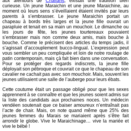
aux alentours de
Challans
, existait une tradition bien
curieuse. Un jeune Maraichin et une jeune Maraichine, au
moment où leurs sens s’éveillaient étaient invités par leurs
parents à s’embrasser. Le jeune Maraichin portait un
chapeau à bords très larges et la jeune fille ouvrait un
parapluie et tenait en sa main un mouchoir. Le dimanche ou
les jours de fête, les jeunes tourtereaux pouvaient
s’embrasser mais non comme deux amis, mais bouche à
bouche. Comme le précisent des articles du temps jadis, il
s’agissait d’accouplement bucco-lingual. L’expression peut
vous sembler un peu compliquée et loin de notre roulage de
patin contemporain, mais çà fait bien dans une conversation.
Pour se protéger des regards indiscrets, la jeune fille
déployait son pébroque et couvrait ce que le chapeau de son
cavalier ne cachait pas avec son mouchoir. Mais, souvent les
jeunes utilisaient une salle de l’auberge pour leurs ébats.
Cette coutume était un passage obligé pour que les sexes
apprennent à se connaître et que les jeunes soient admis sur
la liste des candidats aux prochaines noces. Un médecin
vendéen soutenait que ce baiser amoureux n’entraînait pas
l’acte de chair. Mais, on note quand même que 25% des
jeunes femmes du Marais se mariaient après s’être fait
arrondir le globe. Vive le Maraichinage… vive la mariée et
vive le bébé !