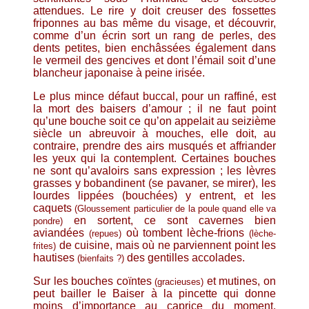
attendues. Le rire y doit creuser des fossettes
friponnes au bas même du visage, et découvrir,
comme d’un écrin sort un rang de perles, des
dents petites, bien enchâssées également dans
le vermeil des gencives et dont l’émail soit d’une
blancheur japonaise à peine irisée.
Le plus mince défaut buccal, pour un raffiné, est
la mort des baisers d’amour ; il ne faut point
qu’une bouche soit ce qu’on appelait au seizième
siècle un abreuvoir à mouches, elle doit, au
contraire, prendre des airs musqués et affriander
les yeux qui la contemplent. Certaines bouches
ne sont qu’avaloirs sans expression ; les lèvres
grasses y bobandinent (se pavaner, se mirer), les
lourdes lippées (bouchées) y entrent, et les
caquets
(Gloussement particulier de la poule quand elle va
en sortent, ce sont cavernes bien
pondre)
aviandées
où tombent lèche-frions
(repues)
(lèche-
de cuisine, mais où ne parviennent point les
frites)
hautises
des gentilles accolades.
(bienfaits ?)
Sur les bouches coïntes
et mutines, on
(gracieuses)
peut bailler le Baiser à la pincette qui donne
moins d’importance au caprice du moment.