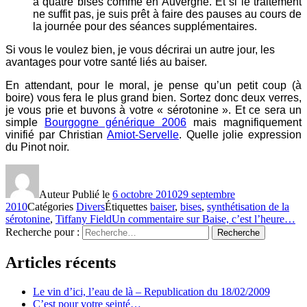
à quatre bises comme en Auvergne. Et si le traitement
ne suffit pas, je suis prêt à faire des pauses au cours de
la journée pour des séances supplémentaires.
Si vous le voulez bien, je vous décrirai un autre jour, les
avantages pour votre santé liés au baiser.
En attendant, pour le moral, je pense qu’un petit coup (à
boire) vous fera le plus grand bien. Sortez donc deux verres,
je vous prie et buvons à votre « sérotonine ». Et ce sera un
simple
Bourgogne générique 2006
mais magnifiquement
vinifié par Christian
Amiot-Servelle
. Quelle jolie expression
du Pinot noir.
Auteur
Publié le
6 octobre 2010
29 septembre
2010
Catégories
Divers
Étiquettes
baiser
,
bises
,
synthétisation de la
sérotonine
,
Tiffany Field
Un commentaire
sur Baise, c’est l’heure…
Recherche pour :
Recherche
Articles récents
Le vin d’ici, l’eau de là – Republication du 18/02/2009
C’est pour votre seinté…