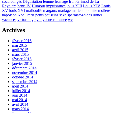
cocu
congés
Dégustation
femme
fromage
fruit
Grimod de La
Reyniere
henri IV
Humour
impuissance
louis XIII
Louis XIV
Louis
XV
louis XVI
malbouffe
margaux
mariage
marie-antoinette
moliere
napoleon
Noel
Paris
penis
pet
seins
sexe
spermatozoides
uriner
vacances
victor hugo
vin
vosne-romanee
wc
Archives
février 2016
mai 2015
avril 2015
mars 2015
février 2015
janvier 2015
décembre 2014
novembre 2014
octobre 2014
septembre 2014
août 2014
juillet 2014
juin 2014
mai 2014
avril 2014
mars 2014