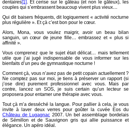
dentaires
[1]
. Et cerise sur le gâteau (et non le gâteux), les
couples qui s’embrassent beaucoup vivent plus vieux…
Qui dit baisers fréquents, dit logiquement « activité nocturne
plus régulière ». Et çà c’est bon pour le cœur.
Alors, Mona, vous voulez maigrir, avoir un beau bilan
sanguin, un cœur de jeune fille… embrassez et « plus si
affinité ».
Vous comprenez que le sujet était délicat… mais tellement
utile que j’ai jugé indispensable de vous informer sur les
bienfaits d’un peu de gymnastique nocturne !
Comment çà, vous n’avez pas de petit copain actuellement ?
Ne comptez pas sur moi, je tiens à préserver un rapport (si
j’ose dire) purement professionnel avec vous. Mais par
contre, lancez un SOS, je suis certain qu’un lecteur se
proposera pour entamer une thérapie avec vous.
Tout çà m’a desséché la langue. Pour pallier à cela, je vous
invite à laver deux verres pour goûter la cuvée Eos du
Château de Lugagnac
2007. Un bel assemblage bordelais
de Sémillon et de Sauvignon gris qui allie puissance et
élégance. Un apéro idéal.