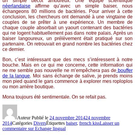
un simple bécot amoureux. Une équipe scientifique
néerlandaise
affirme qu’avec un simple baiser, nous
échangeons 80 millions de bactéries. Pour arriver à cette
conclusion, les chercheurs ont demandé à une vingtaine de
couples de se prêter à une expérience. Un membre de
chaque couple absorbait un yaourt contenant des bactéries
qui ne logent habituellement pas dans notre palais. Après un
baiser langoureux, un prélèvement était pratiqué sur son
partenaire. On retrouvait en grand nombre les bactéries chez
ce dernier.
Bon, c’est intéressant que des mecs s’intéressent à notre
bouche. Mais en ce qui me concerne, cette information qui
ne me semble pas nouvelle ne m’empêchera pas de
bouffer
de la langue
. Moi sans échange de salive, je prends moins
mon pied quand le gars commence à explorer mes roploplos
ou mon arrière boutique.
Mona toujours été sentimentale. On se refait pas.
Auteur
Publié le
24 novembre 2014
24 novembre
2014
Catégories
Divers
Étiquettes
baiser
,
french kiss
Laisser un
commentaire
sur Echange lingual