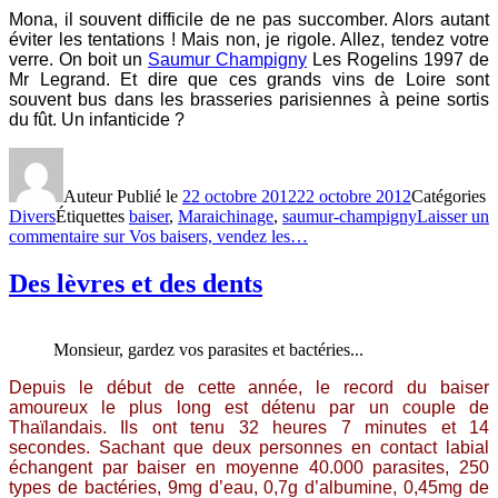
Mona, il souvent difficile de ne pas succomber. Alors autant
éviter les tentations ! Mais non, je rigole. Allez, tendez votre
verre. On boit un
Saumur Champigny
Les Rogelins 1997 de
Mr Legrand. Et dire que ces grands vins de Loire sont
souvent bus dans les brasseries parisiennes à peine sortis
du fût. Un infanticide ?
Auteur
Publié le
22 octobre 2012
22 octobre 2012
Catégories
Divers
Étiquettes
baiser
,
Maraichinage
,
saumur-champigny
Laisser un
commentaire
sur Vos baisers, vendez les…
Des lèvres et des dents
Monsieur, gardez vos parasites et bactéries...
Depuis le début de cette année, le record du baiser
amoureux le plus long est détenu par un couple de
Thaïlandais. Ils ont tenu 32 heures 7 minutes et 14
secondes. Sachant que deux personnes en contact labial
échangent par baiser en moyenne 40.000 parasites, 250
types de bactéries, 9mg d’eau, 0,7g d’albumine, 0,45mg de