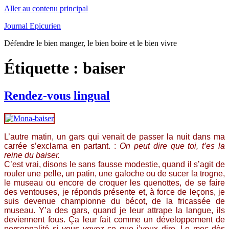
Aller au contenu principal
Journal Epicurien
Défendre le bien manger, le bien boire et le bien vivre
Étiquette : baiser
Rendez-vous lingual
L’autre matin, un gars qui venait de passer la nuit dans ma
carrée s’exclama en partant. :
On peut dire que toi, t’es la
reine du baiser.
C’est vrai, disons le sans fausse modestie, quand il s’agit de
rouler une pelle, un patin, une galoche ou de sucer la trogne,
le museau ou encore de croquer les quenottes, de se faire
des ventouses, je réponds présente et, à force de leçons, je
suis devenue championne du bécot, de la fricassée de
museau. Y’a des gars, quand je leur attrape la langue, ils
deviennent fous. Ça leur fait comme un développement de
personnalité si vous voyez ce que j’veux dire. Le mec dès