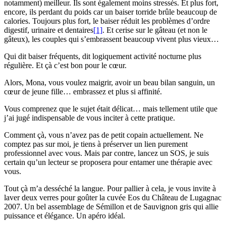
notamment) meilleur. Ils sont également moins stressés. Et plus fort,
encore, ils perdant du poids car un baiser torride brûle beaucoup de
calories. Toujours plus fort, le baiser réduit les problèmes d’ordre
digestif, urinaire et dentaires
[1]
. Et cerise sur le gâteau (et non le
gâteux), les couples qui s’embrassent beaucoup vivent plus vieux…
Qui dit baiser fréquents, dit logiquement activité nocturne plus
régulière. Et çà c’est bon pour le cœur.
Alors, Mona, vous voulez maigrir, avoir un beau bilan sanguin, un
cœur de jeune fille… embrassez et plus si affinité.
Vous comprenez que le sujet était délicat… mais tellement utile que
j’ai jugé indispensable de vous inciter à cette pratique.
Comment çà, vous n’avez pas de petit copain actuellement. Ne
comptez pas sur moi, je tiens à préserver un lien purement
professionnel avec vous. Mais par contre, lancez un SOS, je suis
certain qu’un lecteur se proposera pour entamer une thérapie avec
vous.
Tout çà m’a desséché la langue. Pour pallier à cela, je vous invite à
laver deux verres pour goûter la cuvée Eos du Château de Lugagnac
2007. Un bel assemblage de Sémillon et de Sauvignon gris qui allie
puissance et élégance. Un apéro idéal.