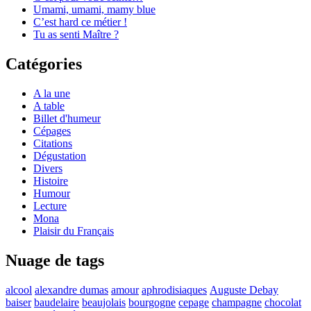
Umami, umami, mamy blue
C’est hard ce métier !
Tu as senti Maître ?
Catégories
A la une
A table
Billet d'humeur
Cépages
Citations
Dégustation
Divers
Histoire
Humour
Lecture
Mona
Plaisir du Français
Nuage de tags
alcool
alexandre dumas
amour
aphrodisiaques
Auguste Debay
baiser
baudelaire
beaujolais
bourgogne
cepage
champagne
chocolat