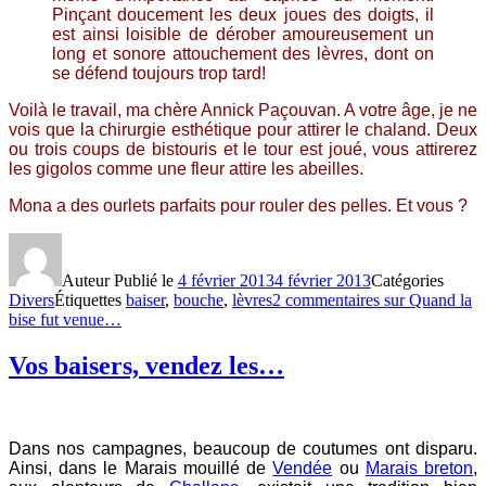
Pinçant doucement les deux joues des doigts, il
est ainsi loisible de dérober amoureusement un
long et sonore attouchement des lèvres, dont on
se défend toujours trop tard!
Voilà le travail, ma chère Annick Paçouvan. A votre âge, je ne
vois que la chirurgie esthétique pour attirer le chaland. Deux
ou trois coups de bistouris et le tour est joué, vous attirerez
les gigolos comme une fleur attire les abeilles.
Mona a des ourlets parfaits pour rouler des pelles. Et vous ?
Auteur
Publié le
4 février 2013
4 février 2013
Catégories
Divers
Étiquettes
baiser
,
bouche
,
lèvres
2 commentaires
sur Quand la
bise fut venue…
Vos baisers, vendez les…
Dans nos campagnes, beaucoup de coutumes ont disparu.
Ainsi, dans le Marais mouillé de
Vendée
ou
Marais breton
,