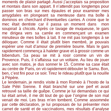
moments de plaisir partagé. Aussi j’acceptais sa proposition
et montais dans son appart. Il n’attendit pas longtemps pour
passer son bras sur mes épaules et pour examiner mes
amygdales en plongeant sa menteuse dans ma boîte à
dominos en cherchant d’éventuelles carries. A croire que le
mec était dentiste car il passa un moment dans mon
soupirail à chicots. Après ce lavage de muqueuse, le gars
me dirigea vers sa carrée en commençant un examen
minutieux de mes boîtes à lait. Il ne mit pas longtemps à se
déloquer. Comme il était plutôt bien membré, je pouvais
espérer une nuit d’amour de première bourre. Mais le gars
rapidement commença à haleter grave et à grossir comme un
bibendum. Sa peau se mit à rosir comme un vin de
Provence. Puis, il s’affaissa sur un voltaire. Au lieu de jouer
avec son matos, je dus sonner le 15. Comme sa case était
au centre de Paris, on vit rapidement débouler le Samu. Bon,
ben, c’est fini pour ce soir. Tirez le rideau plutôt que la nouille
à Pèpère.
Le lendemain, je rendis visite à mon Roméo à l’hosto de la
Sale Pétri Sienne. Il était branché sur une perf et avait
retrouvé sa taille de guêpe. Comme je lui demandais ce qui
lui était arrivé, il me dit tout de go que l’origine de son mal
venait de moi. Les bras m’en tombent. Comme assommée
par cette déclaration, je lui proposais de lui présenter mon
carnet de santé et de vaccinations, mes résultats d’analyse