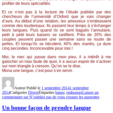
profiter de leurs spécialités.
Et ce n’est pas à la lecture de l’étude publiée par des
chercheurs de l’université d’Oxford que je vais changer
d’avis. Au début d’une relation, les amoureux s’embrassent
comme des tourtereaux. Ils passent leur temps à s’échanger
leurs langues. Puis quand ils se sont bagués l’annulaire,
petit à petit leurs baisers se raréfient. Près de 20% des
couples peuvent passer une semaine sans se rouler de
pelles. Et lorsqu’ils se bécotent, 40% des mariés, ça dure
cinq secondes. Inconcevable pour moi !
Moi, le mec qui passe dans mon pieu, il a intérêt à me
galocher un max faute de quoi, il a aucun espoir de s’activer
sur mon triangle à cresson. Qu’on se le dise.
Mona une langue, c’est pour s’en servir.
Auteur
Publié le
1 septembre 2014
1 septembre
2014
Catégories
Divers
Étiquettes
baiser
,
embrasser
Laisser un
commentaire
sur N’oubliez pas de vous croquer les quenottes
Un bonne façon de prendre langue