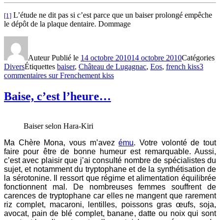
L’étude ne dit pas si c’est parce que un baiser prolongé empêche
[1]
le dépôt de la plaque dentaire. Dommage
Auteur
Publié le
14 octobre 2010
14 octobre 2010
Catégories
Divers
Étiquettes
baiser
,
Château de Lugagnac
,
Eos
,
french kiss
3
commentaires
sur Frenchement kiss
Baise, c’est l’heure…
Baiser selon Hara-Kiri
Ma Chère Mona, vous m’avez
ému
. Votre volonté de tout
faire pour être de bonne humeur est remarquable. Aussi,
c’est avec plaisir que j’ai consulté nombre de spécialistes du
sujet, et notamment du tryptophane et de la synthétisation de
la sérotonine. Il ressort que régime et alimentation équilibrée
fonctionnent mal. De nombreuses femmes souffrent de
carences de tryptophane car elles ne mangent que rarement
riz complet, macaroni, lentilles, poissons gras œufs, soja,
avocat, pain de blé complet, banane, datte ou noix qui sont