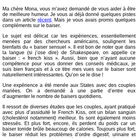
Ma chère Mona, vous m’avez demandé de vous aider à être
de meilleure humeur. Je vous ai déjà donné quelques pistes
dans un article
récent
. Mais je vous avais promis quelques
compléments sur le baiser.
Le sujet est délicat car les expériences, essentiellement
menées par des chercheurs américains, soulignent les
bienfaits du « baiser sensuel ». Il est bon de noter que dans
la langue (si j’ose dire) de Shakespeare, on appelle ce
baiser : « french kiss ». Aussi, bien que n’ayant aucune
compétence pour vous donner des conseils médicaux, je
suis bien français et à ce titre mes vues sur le baiser sont
naturellement intéressantes. Qu’on se le dise !
Une expérience a été menée aux States avec des couples
mariées. On a demandé à une partie d’entre eux
d’augmenter le nombre de baisers quotidiens.
Il ressort de diverses études que les couples, ayant pratiqué
avec plus d’assiduité le French Kiss, ont un bilan sanguin
(cholestérol notamment) meilleur. Ils sont également moins
stressés. Et plus fort, encore, ils perdent du poids car un
baiser torride brûle beaucoup de calories. Toujours plus fort,
le baiser réduit les problèmes d’ordre digestif, urinaire et