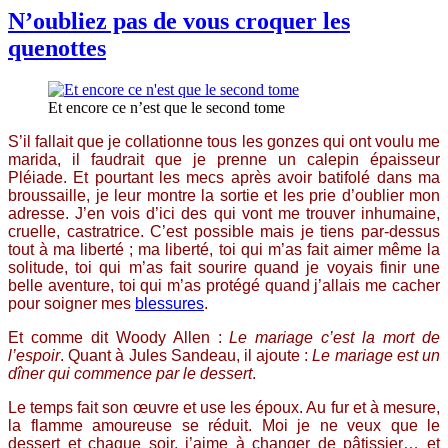
N’oubliez pas de vous croquer les
quenottes
Et encore ce n’est que le second tome
S’il fallait que je collationne tous les gonzes qui ont voulu me
marida, il faudrait que je prenne un calepin épaisseur
Pléiade. Et pourtant les mecs après avoir batifolé dans ma
broussaille, je leur montre la sortie et les prie d’oublier mon
adresse. J’en vois d’ici des qui vont me trouver inhumaine,
cruelle, castratrice. C’est possible mais je tiens par-dessus
tout à ma liberté ; ma liberté, toi qui m’as fait aimer même la
solitude, toi qui m’as fait sourire quand je voyais finir une
belle aventure, toi qui m’as protégé quand j’allais me cacher
pour soigner mes
blessures
.
Et comme dit Woody Allen :
Le mariage c’est la mort de
l’espoir
. Quant à Jules Sandeau, il ajoute :
Le mariage est un
dîner qui commence par le dessert
.
Le temps fait son œuvre et use les époux. Au fur et à mesure,
la flamme amoureuse se réduit. Moi je ne veux que le
dessert et chaque soir, j’aime à changer de pâtissier… et