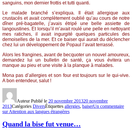
sanguins, mon dernier frottis et tutti quanti.
Le malade branché s’expliqua. Il était allergique aux
crustacés et avait complètement oublié qu’au cours de notre
dîner pré-bagatelle, j’avais étripé une belle assiette de
langoustines. Et lorsqu’il m’avait roulé une pelle en nettoyant
mes ratiches, il avait ingurgité quelques particules des
demoiselles de la mer. Et ce baiser qui aurait du déclencher
chez lui un développement de Popaul l’avait terrassé.
Alors les frangines, avant de becquoter un nouvel amoureux,
demandez lui un bulletin de santé, ça vous évitera un
manque au pieu et une visite à la planque à malades.
Mona pas d’allergies et son four est toujours sur le qui-vive.
A bon entendeur, salut !
Auteur
Publié le
20 novembre 2013
20 novembre
2013
Catégories
Divers
Étiquettes
allergies
,
baiser
Un commentaire
sur Attention aux langues étrangères
Quand la bise fut venue…