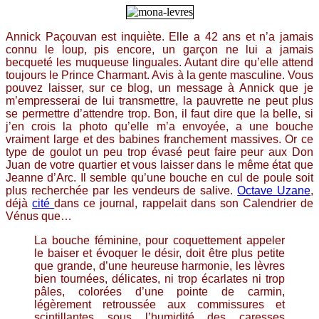
Annick Paçouvan est inquiète. Elle a 42 ans et n’a jamais
connu le loup, pis encore, un garçon ne lui a jamais
becqueté les muqueuse linguales. Autant dire qu’elle attend
toujours le Prince Charmant. Avis à la gente masculine. Vous
pouvez laisser, sur ce blog, un message à Annick que je
m’empresserai de lui transmettre, la pauvrette ne peut plus
se permettre d’attendre trop. Bon, il faut dire que la belle, si
j’en crois la photo qu’elle m’a envoyée, a une bouche
vraiment large et des babines franchement massives. Or ce
type de goulot un peu trop évasé peut faire peur aux Don
Juan de votre quartier et vous laisser dans le même état que
Jeanne d’Arc. Il semble qu’une bouche en cul de poule soit
plus recherchée par les vendeurs de salive.
Octave Uzane
,
déjà
cité
dans ce journal, rappelait dans son Calendrier de
Vénus que…
La bouche féminine, pour coquettement appeler
le baiser et évoquer le désir, doit être plus petite
que grande, d’une heureuse harmonie, les lèvres
bien tournées, délicates, ni trop écarlates ni trop
pâles, colorées d’une pointe de carmin,
légèrement retroussée aux commissures et
scintillantes sous l’humidité des caresses