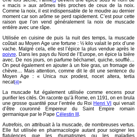
[3
« macis » aux arômes très proches de ceux de la noix.
Comme la noix, il est indispensable de le moudre au dernier
moment car son arôme se perd rapidement. C’est pour cette
raison que l’on vend généralement la noix de muscade
entière avec une râpe.
Utilisée en cuisine de puis la nuit des temps, la muscade
coûtait au Moyen Age une fortune : ½ kilo valait le prix d’une
vache. Malgré cela, elle est l’épice la plus vendue après le
poivre
. Dans les pays du Nord de l’Europe, on épice la bière
avec. De nos jours, on parfume béchamel, quiche, soufflé…
On peut également en ajouter à un foie gras, un fromage de
chèvre… Mais attention, comme dit le dit une sentence du
Moyen Age : « Unica nux prodest, nocet altera, tertia
necat
»
[4]
La muscade fut également utilisée comme encens pour
purifier les cités. On raconte qu’à Rome, en 1191, on en brula
une grosse quantité pour l’entrée du Roi
Henri VI
qui venait
d’être couronné Empereur du Saint Empire romain
germanique par le Pape
Célestin III
.
Autrefois, on attribuait à la muscade, de nombreuses vertus.
Elle fut utilisée en pharmacologie autant pour soigner les
flatulences que les rhumatismes ou les maladies