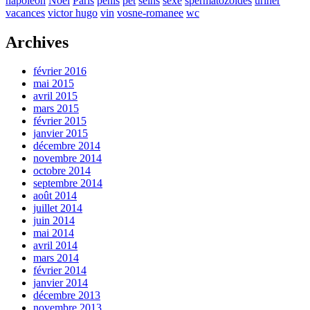
napoleon
Noel
Paris
penis
pet
seins
sexe
spermatozoides
uriner
vacances
victor hugo
vin
vosne-romanee
wc
Archives
février 2016
mai 2015
avril 2015
mars 2015
février 2015
janvier 2015
décembre 2014
novembre 2014
octobre 2014
septembre 2014
août 2014
juillet 2014
juin 2014
mai 2014
avril 2014
mars 2014
février 2014
janvier 2014
décembre 2013
novembre 2013