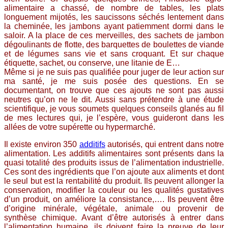
alimentaire a chassé, de nombre de tables, les plats
longuement mijotés, les saucissons séchés lentement dans
la cheminée, les jambons ayant patiemment dormi dans le
saloir. A la place de ces merveilles, des sachets de jambon
dégoulinants de flotte, des barquettes de boulettes de viande
et de légumes sans vie et sans croquant. Et sur chaque
étiquette, sachet, ou conserve, une litanie de E…
Même si je ne suis pas qualifiée pour juger de leur action sur
ma santé, je me suis posée des questions. En se
documentant, on trouve que ces ajouts ne sont pas aussi
neutres qu’on ne le dit. Aussi sans prétendre à une étude
scientifique, je vous soumets quelques conseils glanés au fil
de mes lectures qui, je l’espère, vous guideront dans les
allées de votre supérette ou hypermarché.
Il existe environ 350
additifs
autorisés, qui entrent dans notre
alimentation. Les additifs alimentaires sont présents dans la
quasi totalité des produits issus de l’alimentation industrielle.
Ces sont des ingrédients que l’on ajoute aux aliments et dont
le seul but est la rentabilité du produit. Ils peuvent allonger la
conservation, modifier la couleur ou les qualités gustatives
d’un produit, on améliore la consistance,…. Ils peuvent être
d’origine minérale, végétale, animale ou provenir de
synthèse chimique. Avant d’être autorisés à entrer dans
l’alimentation humaine, ils doivent faire la preuve de leur