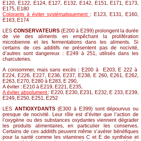
E120, E122, E124, E127, E132, E142, E151, E171, E173,
E175, E180
Colorants à éviter systématiquement
: E123, E131, E160,
E163, E174
LES
CONSERVATEURS
(E200 à E299) prolongent la durée
de vie des aliments en empêchant la prolifération
microbienne et les fermentations dans les aliments. Si
certains de ces additifs ne présentent pas de nocivité,
d’autres sont dangereux : E249 à 251, utilisés dans les
charcuteries.
A consommer, mais sans excès : E200 à E203, E 222 à
E224, E226, E227, E236, E237, E238, E 260, E261, E262,
E263, E270, E280 à E283, E 290,
A éviter : E210 à E219, E221, E235,
A éviter absolument
: E220, E230, E231, E232, E 233, E239,
E249, E250, E251, E252
LES
ANTIOXYDANTS
(E300 à E399) sont dépourvus ou
presque de nocivité. Leur rôle est d’éviter que l’action de
l’oxygène ou des substances oxydantes viennent dégrader
les produits alimentaires, en particulier les conserves.
Certains de ces additifs peuvent même s’avérer bénéfiques
pour la santé comme les vitamines C et E de synthèse et