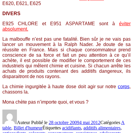
E620, E621, E625
DIVERS
E925 CHLORE et E951 ASPARTAME sont à
éviter
absolument.
La malbouffe n’est pas une fatalité. Bien sûr je ne vais pas
lancer un mouvement à la Ralph Nader. Je doute de sa
réussite en France. Mais si chaque consommateur prend
conscience de sa force et fait un peu attention à ce qu’il
achète, il est possible de modifier le comportement de ces
industriels qui mêlent chimie et cuisine. Si chacun arrête les
achats de produits contenant des additifs dangereux, ils
disparaitront de nos rayons.
La chimie ingurgitée à haute dose doit agir sur notre
corps
,
chassons la.
Mona chète pas n’importe quoi, et vous ?
Auteur
Publié le
28 octobre 2009
4 mai 2012
Catégories
A
table
,
Billet d'humeur
Étiquettes
acidifiants
,
additifs alimentaires
,