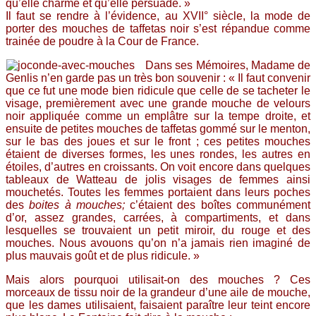
qu’elle charme et qu’elle persuade. »
Il faut se rendre à l’évidence, au XVII° siècle, la mode de
porter des mouches de taffetas noir s’est répandue comme
trainée de poudre à la Cour de France.
Dans ses Mémoires, Madame de
Genlis n’en garde pas un très bon souvenir : « Il faut convenir
que ce fut une mode bien
ridicule que celle de se tacheter le
visage, premièrement avec une grande mouche de velours
noir appliquée comme un emplâtre sur la tempe droite, et
ensuite de petites mouches de taffetas gommé sur le menton,
sur le bas des joues et sur le front ; ces petites mouches
étaient de diverses formes, les unes rondes, les autres en
étoiles, d’autres en croissants. On voit encore dans quelques
tableaux de Watteau de jolis visages de femmes ainsi
mouchetés. Toutes les femmes portaient dans leurs poches
des
boites à mouches;
c’étaient des boîtes communément
d’or, assez grandes, carrées, à compartiments, et dans
lesquelles se trouvaient un petit miroir, du rouge et des
mouches. Nous avouons qu’on n’a jamais rien imaginé de
plus mauvais goût et de plus ridicule. »
Mais alors pourquoi utilisait-on des mouches ? Ces
morceaux de tissu noir de la grandeur d’une aile de mouche,
que les dames utilisaient, faisaient paraître leur teint encore