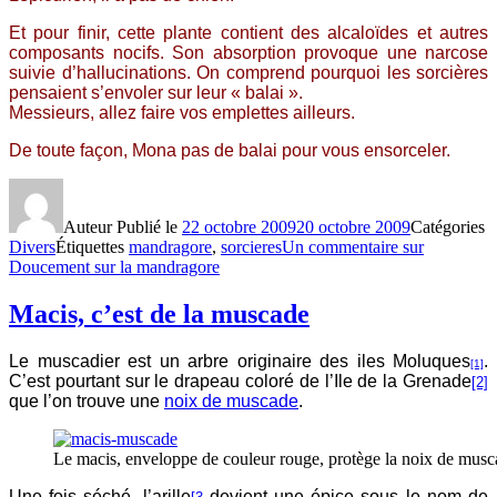
Et pour finir, cette plante contient des alcaloïdes et autres
composants nocifs. Son absorption provoque une narcose
suivie d’hallucinations. On comprend pourquoi les sorcières
pensaient s’envoler sur leur « balai ».
Messieurs, allez faire vos emplettes ailleurs.
De toute façon, Mona pas de balai pour vous ensorceler.
Auteur
Publié le
22 octobre 2009
20 octobre 2009
Catégories
Divers
Étiquettes
mandragore
,
sorcieres
Un commentaire
sur
Doucement sur la mandragore
Macis, c’est de la muscade
Le muscadier est un arbre originaire des iles Moluques
.
[1]
C’est pourtant sur le drapeau coloré de l’Ile de la Grenade
[2]
que l’on trouve une
noix de muscade
.
Le macis, enveloppe de couleur rouge, protège la noix de mus
Une fois séché, l’arille
devient une épice sous le nom de