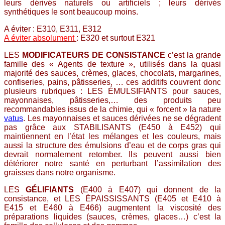
leurs dérivés naturels ou artificiels ; leurs dérivés
synthétiques le sont beaucoup moins.
A éviter : E310, E311, E312
A éviter absolument
: E320 et surtout E321
LES
MODIFICATEURS DE CONSISTANCE
c’est la grande
famille des « Agents de texture », utilisés dans la quasi
majorité des sauces, crèmes, glaces, chocolats, margarines,
confiseries, pains, pâtisseries, … ces additifs couvrent donc
plusieurs rubriques : LES ÉMULSIFIANTS pour sauces,
mayonnaises, pâtisseries,… des produits peu
recommandables issus de la chimie, qui « forcent » la nature
vatus
. Les mayonnaises et sauces dérivées ne se dégradent
pas grâce aux STABILISANTS (E450 à E452) qui
maintiennent en l’état les mélanges et les couleurs, mais
aussi la structure des émulsions d’eau et de corps gras qui
devrait normalement retomber. Ils peuvent aussi bien
détériorer notre santé en perturbant l’assimilation des
graisses dans notre organisme.
LES
GÉLIFIANTS
(E400 à E407) qui donnent de la
consistance, et LES ÉPAISSISSANTS (E405 et E410 à
E415 et E460 à E466) augmentent la viscosité des
préparations liquides (sauces, crèmes, glaces…) c’est la