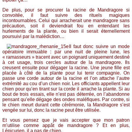
De plus, pour se procurer la racine de Mandragore si
convoitée, il faut suivre des rituels magiques
incontournables. Celui qui arracherait une mandragore sans
précaution, soit il deviendrait fou en entendant les
hurlements de la plante, ou bien il serait éternellement
poursuivi par la malédiction…
Il faut donc suivre un mode
opératoire immuable : par une nuit de pleine lune, les
« ramasseurs » tracent avec un poignard uniquement destiné
à cet usage, trois cercles autour de la mandragore. Ils
creusent ensuite pour dégager la racine. Une jeune fille est
placée à côté de la plante pour lui tenir compagnie. On
passe une corde autour de la racine et l’on attache l’autre
extrémité au cou d’un chien noir. Les officiants appellent leur
chien pour qu’en tirant sur la corde il arrache la plante. Si au
bout de trois essais, elle n’est pas déterrée, on l’abandonne
pensant qu’elle dégage des ondes maléfiques. Par contre, si
le chien meurt durant cette cérémonie, la Mandragore s’est
vengée sur lui, donc la racine peut être utilisée.
Et vous pensez que je vais accepter que mon patron
m’utilise comme appât de mandragore ? Et en plus,
Lépicurien, il a pas de chien.