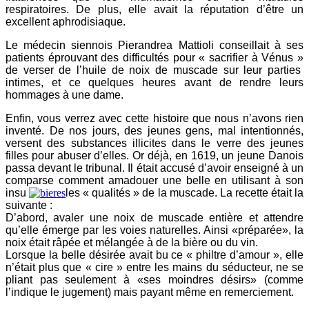
respiratoires. De plus, elle avait la réputation d’être un
excellent aphrodisiaque.
Le médecin siennois Pierandrea Mattioli conseillait à ses
patients éprouvant des difficultés pour « sacrifier à Vénus »
de verser de l’huile de noix de muscade sur leur parties
intimes, et ce quelques heures avant de rendre leurs
hommages à une dame.
Enfin, vous verrez avec cette histoire que nous n’avons rien
inventé. De nos jours, des jeunes gens, mal intentionnés,
versent des substances illicites dans le verre des jeunes
filles pour abuser d’elles. Or déjà, en 1619, un jeune Danois
passa devant le tribunal. Il
était accusé d’avoir enseigné à un
comparse comment amadouer une belle en utilisant à son
insu
les « qualités » de la muscade. La recette était la
suivante :
D’abord, avaler une noix de muscade entière et attendre
qu’elle émerge par les voies naturelles. Ainsi «préparée», la
noix était râpée et mélangée à de la bière ou du vin.
L
orsque la belle désirée avait bu ce « philtre d’amour », elle
n’était plus que « cire » entre les mains du séducteur, ne se
pliant pas seulement à «ses moindres désirs» (comme
l’indique le jugement) mais payant même en remerciement.