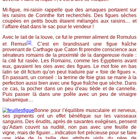
Mi-figue, mi-raisin rappelle que des arnaques portaient sur
les raisins de Corinthe fort recherchés. Des figues sèches
coupées en petits bouts étaient mélangés aux raisins… et
l’affaire était dans le sac pour le vendeur !
Avec le lait de la louve, ce fut le premier aliment de Romulus
[1]
et Remus
. C’est en brandissant une figue fraîche
provenant de Carthage que Caton fit prendre conscience aux
sénateurs romains de la proximité de la dangereuse rivale :
la cité fut rasée. Les Romains, comme les Egyptiens avant
eux, gavaient les oies avec des figues. Le mot foie en bas
latin se dit fictum qu’on peut traduire par « foie de figues ».
En passant, un conseil : la terrine de foie gras se marie à la
perfection aussi bien avec une figue fraîche que sèche. Dans
ce cas, la pocher dans un peu d’eau tiède et de cannelle.
Puis passer là dans une poêle avec un peu de vinaigre
balsamique…
Bonne pour l’équilibre musculaire et nerveux,
ses pigments ont un effet bénéfique sur les vaisseaux
sanguins. Des érudits, après de savantes exégèses, pensent
qu’Adam couvrit sa nudité, non pas avec une feuille de
vigne, mais de figuier…indication fort précieuse pour se faire
une idée de la taille des attributs virils du père de