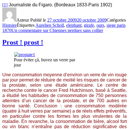
[1]
Journaliste du Figaro. (Bordeaux 1833-Paris 1902)
Auteur
Publié le
27 octobre 2009
20 octobre 2009
Catégories
Histoire
Étiquettes
Aurelien Scholl
,
elephant
,
girafe
,
ours
,
siege paris
1870
Un commentaire
sur Chiennes perdues sans collier
Prost ! prost !
Pour éviter çà, buvez un verre par
jour
Une consommation moyenne d’environ un verre de vin rouge
par jour permet de réduire de moitié les risques de cancer de
la prostate, selon une étude américaine. Le centre de
recherche contre le cancer Fred Hutchinson, basé à Seattle,
a étudié les habitudes de consommation de 750 personnes
atteintes d’un cancer de la prostate, et de 700 autres en
bonne santé. Conclusion : une consommation modérée
(quatre à huit verres par semaine) a de réels effets préventifs,
en particulier contre les formes les plus virulentes de la
maladie. En revanche, la consommation de bière, alcool fort
ou vin blanc n’entraîne pas de réduction significative des