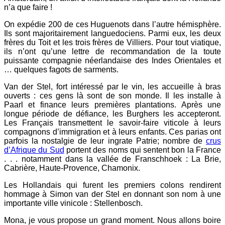
n’a que faire !
On expédie 200 de ces Huguenots dans l’autre hémisphère.
Ils sont majoritairement languedociens. Parmi eux, les deux
frères du Toit et les trois frères de Villiers. Pour tout viatique,
ils n’ont qu’une lettre de recommandation de la toute
puissante compagnie néerlandaise des Indes Orientales et
… quelques fagots de sarments.
Van der Stel, fort intéressé par le vin, les accueille à bras
ouverts : ces gens là sont de son monde. Il les installe à
Paarl et finance leurs premières plantations. Après une
longue période de défiance, les Burghers les accepteront.
Les Français transmettent le savoir-faire viticole à leurs
compagnons d’immigration et à leurs enfants. Ces parias ont
parfois la nostalgie de leur ingrate Patrie; nombre de
crus
d’Afrique du Sud
portent des noms qui sentent bon la France
. . . notamment dans la vallée de Franschhoek : La Brie,
Cabrière, Haute-Provence, Chamonix.
Les Hollandais qui furent les premiers colons rendirent
hommage à Simon van der Stel en donnant son nom à une
importante ville vinicole : Stellenbosch.
Mona, je vous propose un grand moment. Nous allons boire