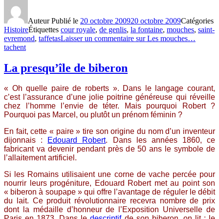
Auteur
Publié le
20 octobre 2009
20 octobre 2009
Catégories
Histoire
Étiquettes
cour royale
,
de genlis
,
la fontaine
,
mouches
,
saint-
evremond
,
taffetas
Laisser un commentaire
sur Les mouches…
tachent
La presqu’île de biberon
« Oh quelle paire de roberts ». Dans le langage courant,
c’est l’assurance d’une jolie poitrine généreuse qui réveille
chez l’homme l’envie de téter. Mais pourquoi Robert ?
Pourquoi pas Marcel, ou plutôt un prénom féminin ?
En fait, cette « paire » tire son origine du nom d’un inventeur
dijonnais :
Edouard Robert
. Dans les années 1860, ce
fabricant va devenir pendant près de 50 ans le symbole de
l’allaitement artificiel.
Si les Romains utilisaient une corne de vache percée pour
nourrir leurs progéniture, Edouard Robert met au point son
« biberon à soupape » qui offre l’avantage de réguler le débit
du lait. Ce produit révolutionnaire recevra nombre de prix
dont la médaille d’honneur de l’Exposition Universelle de
Paris en 1873. Dans le
descriptif
de son biberon, on lit : le