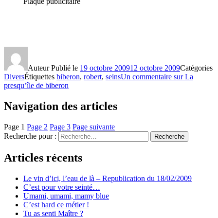
Plaque publicitaire
Auteur
Publié le
19 octobre 2009
12 octobre 2009
Catégories
Divers
Étiquettes
biberon
,
robert
,
seins
Un commentaire
sur La
presqu’île de biberon
Navigation des articles
Page
1
Page
2
Page
3
Page suivante
Recherche pour :
Recherche
Articles récents
Le vin d’ici, l’eau de là – Republication du 18/02/2009
C’est pour votre seinté…
Umami, umami, mamy blue
C’est hard ce métier !
Tu as senti Maître ?