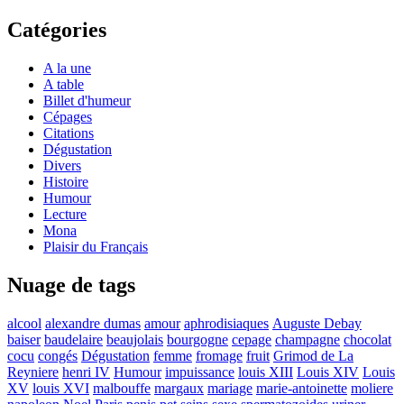
Catégories
A la une
A table
Billet d'humeur
Cépages
Citations
Dégustation
Divers
Histoire
Humour
Lecture
Mona
Plaisir du Français
Nuage de tags
alcool
alexandre dumas
amour
aphrodisiaques
Auguste Debay
baiser
baudelaire
beaujolais
bourgogne
cepage
champagne
chocolat
cocu
congés
Dégustation
femme
fromage
fruit
Grimod de La
Reyniere
henri IV
Humour
impuissance
louis XIII
Louis XIV
Louis
XV
louis XVI
malbouffe
margaux
mariage
marie-antoinette
moliere