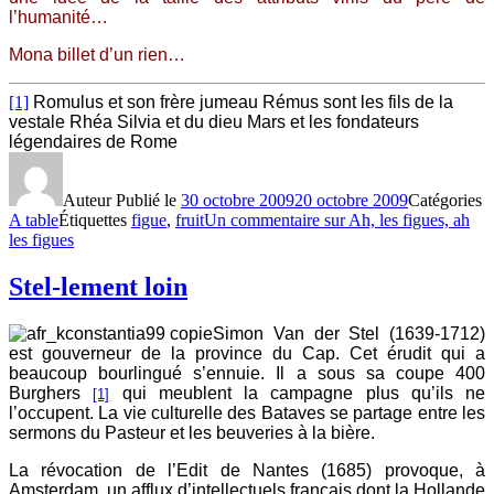
l’humanité…
Mona billet d’un rien…
[1]
Romulus et son frère jumeau Rémus sont les fils de la
vestale Rhéa Silvia et du dieu Mars et les fondateurs
légendaires de Rome
Auteur
Publié le
30 octobre 2009
20 octobre 2009
Catégories
A table
Étiquettes
figue
,
fruit
Un commentaire
sur Ah, les figues, ah
les figues
Stel-lement loin
Simon Van der Stel (1639-1712)
est gouverneur de la province du Cap. Cet érudit qui a
beaucoup bourlingué s’ennuie. Il a sous sa coupe 400
Burghers
qui meublent la campagne plus qu’ils ne
[1]
l’occupent. La vie culturelle des Bataves se partage entre les
sermons du Pasteur et les beuveries à la bière.
La révocation de l’Edit de Nantes (1685) provoque, à
Amsterdam, un afflux d’intellectuels français dont la Hollande