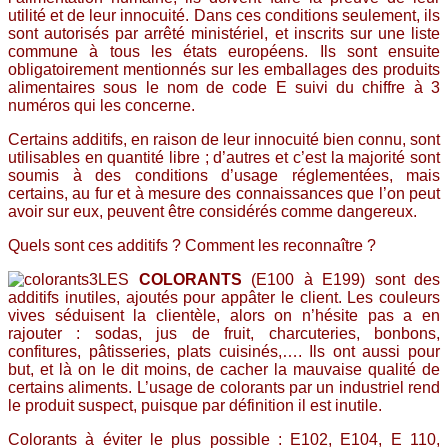
utilité et de leur innocuité. Dans ces conditions seulement, ils
sont autorisés par arrêté ministériel, et inscrits sur une liste
commune à tous les états européens. Ils sont ensuite
obligatoirement mentionnés sur les emballages des produits
alimentaires sous le nom de code E suivi du chiffre à 3
numéros qui les concerne.
Certains additifs, en raison de leur innocuité bien connu, sont
utilisables en quantité libre ; d’autres et c’est la majorité sont
soumis à des conditions d’usage réglementées, mais
certains, au fur et à mesure des connaissances que l’on peut
avoir sur eux, peuvent être considérés comme dangereux.
Quels sont ces additifs ? Comment les reconnaître ?
LES
COLORANTS
(E100 à E199) sont des
additifs inutiles, ajoutés pour appâter le client. Les couleurs
vives séduisent la clientèle, alors on n’hésite pas a en
rajouter : sodas, jus de fruit, charcuteries, bonbons,
confitures, pâtisseries, plats cuisinés,…. Ils ont aussi pour
but, et là on le dit moins, de cacher la mauvaise qualité de
certains aliments. L’usage de colorants par un industriel rend
le produit suspect, puisque par définition il est inutile.
Colorants à éviter le plus possible : E102, E104, E 110,