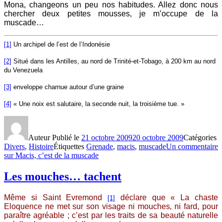
Mona, changeons un peu nos habitudes. Allez donc nous
chercher deux petites mousses, je m’occupe de la
muscade…
[1]
Un archipel de l’est de l’Indonésie
[2]
Situé dans les Antilles, au nord de Trinité-et-Tobago, à 200 km au nord
du Venezuela
[3]
enveloppe charnue autour d’une graine
[4]
« Une noix est salutaire, la seconde nuit, la troisième tue. »
Auteur
Publié le
21 octobre 2009
20 octobre 2009
Catégories
Divers
,
Histoire
Étiquettes
Grenade
,
macis
,
muscade
Un commentaire
sur Macis, c’est de la muscade
Les mouches… tachent
Même si Saint Evremond
déclare que « La chaste
[1]
Eloquence ne met sur son visage ni mouches
,
ni fard, pour
paraître agréable ; c’est par les traits de sa beauté naturelle