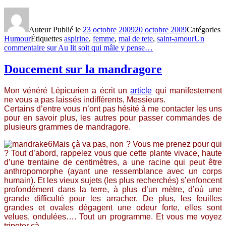
Auteur
Publié le
23 octobre 2009
20 octobre 2009
Catégories
Humour
Étiquettes
aspirine
,
femme
,
mal de tete
,
saint-amour
Un
commentaire
sur Au lit soit qui mâle y pense…
Doucement sur la mandragore
Mon vénéré Lépicurien a écrit un
article
qui manifestement
ne vous a pas laissés indifférents, Messieurs.
Certains d’entre vous n’ont pas hésité à me contacter les uns
pour en savoir plus, les autres pour passer commandes de
plusieurs grammes de mandragore.
Mais çà va pas, non ? Vous me prenez pour qui
? Tout d’abord, rappelez vous que cette plante vivace, haute
d’une trentaine de centimètres, a une racine qui peut être
anthropomorphe (ayant une ressemblance avec un corps
humain). Et les vieux sujets (les plus recherchés) s’enfoncent
profondément dans la terre, à plus d’un mètre, d’où une
grande difficulté pour les arracher. De plus, les feuilles
grandes et ovales dégagent une odeur forte, elles sont
velues, ondulées…. Tout un programme. Et vous me voyez
tripoter çà…