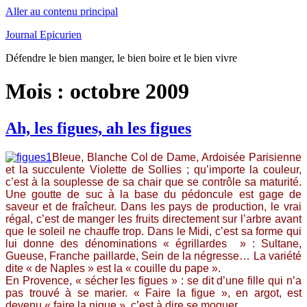
Aller au contenu principal
Journal Epicurien
Défendre le bien manger, le bien boire et le bien vivre
Mois : octobre 2009
Ah, les figues, ah les figues
Bleue, Blanche Col de Dame, Ardoisée Parisienne
et la succulente Violette de Sollies ; qu’importe la couleur,
c’est à la souplesse de sa chair que se contrôle sa maturité.
Une goutte de suc à la base du pédoncule est gage de
saveur et de fraîcheur. Dans les pays de production, le vrai
régal, c’est de manger les fruits directement sur l’arbre avant
que le soleil ne chauffe trop. Dans le Midi, c’est sa forme qui
lui donne des dénominations « égrillardes » : Sultane,
Gueuse, Franche paillarde, Sein de la négresse… La variété
dite « de Naples » est la « couille du pape ».
En Provence, « sécher les figues » : se dit d’une fille qui n’a
pas trouvé à se marier. « Faire la figue », en argot, est
devenu « faire la nique », c’est à dire se moquer.