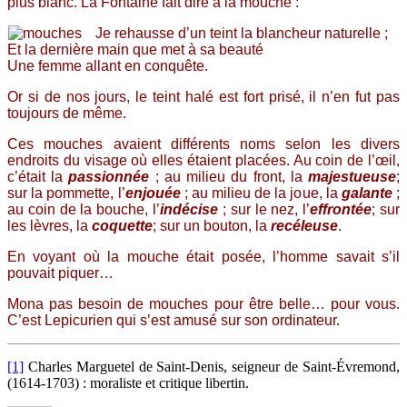
plus blanc. La Fontaine fait dire à la mouche :
Je rehausse d’un teint la blancheur naturelle ;
Et la dernière main que met à sa beauté
Une femme allant en conquête.
Or si de nos jours, le teint halé est fort prisé, il n’en fut pas
toujours de même.
Ces mouches avaient différents noms selon les divers
endroits du visage où elles étaient placées. Au coin de l’œil,
c’était la
passionnée
; au milieu du front, la
majestueuse
;
sur la pommette, l’
enjouée
; au milieu de la joue, la
galante
;
au coin de la bouche, l’
indécise
; sur le nez, l’
effrontée
; sur
les lèvres, la
coquette
; sur un bouton, la
recéleuse
.
En voyant où la mouche était posée, l’homme savait s’il
pouvait piquer…
Mona pas besoin de mouches pour être belle… pour vous.
C’est Lepicurien qui s’est amusé sur son ordinateur.
[1]
Charles Marguetel de Saint-Denis, seigneur de Saint-Évremond,
(1614-1703) : moraliste et critique libertin.