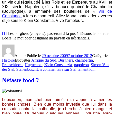
un vin qui régalait déjà les Rois et les Empereurs au XVIII et
XIX° siècle. Napoléon, s’il a beaucoup aimé le Chambertin
(Bourgogne), a emmené des bouteilles de «
vin de
Constance
» lors de son exil. Allez Mona, sortez deux verres
et je sers le Klein Constantia. Vive l’ampleur…
[1]
Les burghers (citoyens), passeront à la postérité sous le nom de
Boers, le mot boer désignant un paysan en néerlandais.
Auteur
Publié le
29 octobre 2009
7 octobre 2012
Catégories
Histoire
Étiquettes
Afrique du Sud
,
Burghers
,
chambertin
,
Franschhoek
,
Huguenots
,
Klein Constanzia
,
napoleon
,
Simon Van
der Stel
,
Stellenbosch
Un commentaire
sur Stel-lement loin
Néfaste food ?
Lepicurien, mon chef bien aimé, m’a appris à aimer les
bonnes choses. Bien que moins investie que lui dans la
croisade contre la malbouffe, je cherche à bien manger et
bien boire. Or depuis quelques années, l’industrie agro-