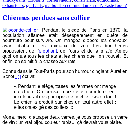
antioxydants
,
colorants
,
conservateurs
,
consistance
,
edulcorants
,
exhausteurs
,
gelifiants
,
malbouffe
6 commentaires
sur Néfaste food ?
Chiennes perdues sans collier
Pendant le siège de Paris en 1870, la
population affamée était désespérément en quête de
nourriture pour survivre. On mangea d’abord les chevaux,
avant d’abattre les animaux du zoo. Les boucheries
proposaient de l’
éléphant
, de l’ours et de la girafe. Après
quoi on tua tous les chats et les chiens que l’on trouvait. Et
enfin, on se mit à la chasse aux rats.
Connu dans le Tout-Paris pour son humour cinglant, Aurélien
Scholl
écrivit :
[1]
« Pendant le siège, toutes les femmes ont mangé
du chien. On pensait que cette nourriture leur
inculquerait des principes de fidélité. Pas du tout !
Le chien a produit sur elles un tout autre effet :
elles ont exigé des colliers. »
Mona, merci d’attraper deux verres, je vous propose un verre
de vin : un vrai bijou couleur rubis… çà devrait vous plaire.