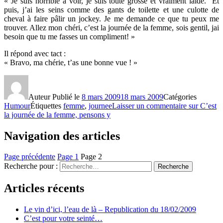
« Je suis horrible à voir, je suis toute grosse et vraiment laide. Et
puis, j’ai les seins comme des gants de toilette et une culotte de
cheval à faire pâlir un jockey. Je me demande ce que tu peux me
trouver. Allez mon chéri, c’est la journée de la femme, sois gentil, jai
besoin que tu me fasses un compliment! »
Il répond avec tact :
« Bravo, ma chérie, t’as une bonne vue ! »
Auteur
Publié le
8 mars 2009
18 mars 2009
Catégories
Humour
Étiquettes
femme
,
journee
Laisser un commentaire
sur C’est
la journée de la femme, pensons y
Navigation des articles
Page précédente
Page
1
Page
2
Recherche pour :
Recherche
Articles récents
Le vin d’ici, l’eau de là – Republication du 18/02/2009
C’est pour votre seinté…