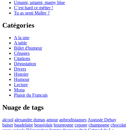
Umami, umami, mamy blue
C’est hard ce métier !
Tu as senti Maître ?
Catégories
A la une
A table
Billet d'humeur
Cépages
Citations
Dégustation
Divers
Histoire
Humour
Lecture
Mona
Plaisir du Français
Nuage de tags
alcool
alexandre dumas
amour
aphrodisiaques
Auguste Debay
baiser
baudelaire
beaujolais
bourgogne
cepage
champagne
chocolat