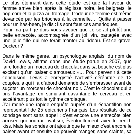
Le plus étonnant dans cette étude est que la flaveur de
femme arrive bien après la réglisse noire, les beignets, le
pop-corn et la pizza au fromage. L’odeur de femme est même
devancée par les brioches à la cannelle…. Quitte à passer
pour un has-been, je dis : ils sont fous ces amerloques.
Pour ma part, je dois vous avouer que ce serait plutôt une
belle entrecôte, accompagnée d’un joli vin, partagée avec
une jolie fille qui me ferait monter au rideau. Est-ce grave,
Docteur ?
Dans le même genre, un psychologue anglais, du nom de
David Lewis, affirme dans une étude parue en 2007, que
faire fondre un morceau de chocolat dans sa bouche est plus
excitant qu’un baiser « amoureux »…
Pour parvenir à cette
conclusion, Lewis a enregistré l’activité cérébrale de 12
couples, à qui il a d’abord demandé de s’embrasser avant de
suçoter un morceau de chocolat noir. C’est le chocolat qui a
pris l’avantage en stimulant davantage le cerveau et en
accélérant plus fort le rythme cardiaque.
J’ai mené une rapide enquête auprès d’un échantillon non
représentatif de 25 épicuriens Français. Les résultats de ce
sondage sont sans appel : c’est encore une entrecôte bien
arrosée qui pourrait rivaliser, éventuellement, avec le french
kiss. Mais les sondés ont ajouté que le mieux c’est encore le
baiser avant et ensuite de pouvoir manger, sans crainte, sa