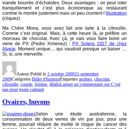
viande bourrée d’échalotes. Deux avantages : on peut roter
tranquillement et c’est plus économique au restaurant
comme le montre justement mais un peu crument l’
illustration
(cliquez)
Ma Chère Mona, vous avez fait une tarte à la citrouille.
Comme c’est original. Mais, à cette heure là, je préfère un
morceau de chocolat. Avec çà, je vais vous faire boire un
verre de PX (Pedro Ximenez) :
PX Solera 1927 de chez
Alvear
. Moment unique… qui vaudrait presque un baiser …
Si, si, une merveille.
Auteur
Publié le
2 octobre 2009
21 septembre
2009
Catégories
Billet d'humeur
Étiquettes
aromes
,
chocolat
,
citrouille
,
couple
,
femme
,
libido
Laisser un commentaire
sur C’est
pas pour jeune calmant
Ovaires, buvons
Selon une étude australienne, la
consommation de deux verres de vin par jour, pour une
femme, pourrait réduire de moitié le risque de cancer des