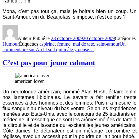
l’amour… !!!!
Mona, c’est pas tout çà, mais je boirais bien un coup. Un
Saint-Amour, vin du Beaujolais, s’impose, n’est ce pas ?
Auteur
Publié le
23 octobre 2009
20 octobre 2009
Catégories
Humour
Étiquettes
aspirine
,
femme
,
mal de tete
,
saint-amour
Un
commentaire
sur Au lit soit qui mâle y pense…
C’est pas pour jeune calmant
american lover
Un neurologue américain, nommé Alan Hirsh, éclaire enfin
nos lanternes libidinales. Le savant a fait renifler trente
essences à des hommes et des femmes. Puis il a mesuré le
flux sanguin au niveau du bas ventre. Selon les expériences
menées aux Etats-Unis, avec le concours de 25 étudiants en
médecine, il ressort que ce sont les arômes mêlées de tarte à
la citrouille et de lavande qui excitent les jeunes américains.
Côté dames, le détonateur est un mélange concombre et
réglisse, avec un accessit pour la poudre de lait pour bébé.