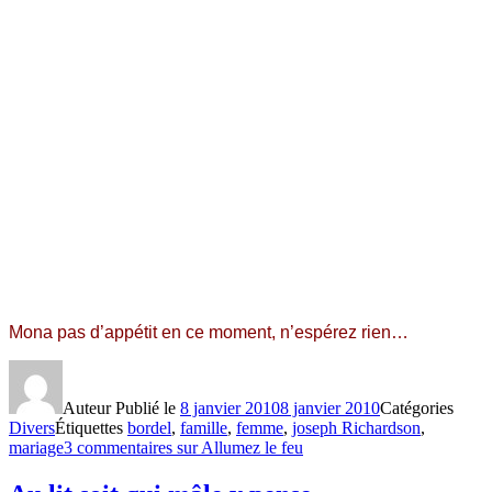
Mona pas d’appétit en ce moment, n’espérez rien…
Auteur
Publié le
8 janvier 2010
8 janvier 2010
Catégories
Divers
Étiquettes
bordel
,
famille
,
femme
,
joseph Richardson
,
mariage
3 commentaires
sur Allumez le feu