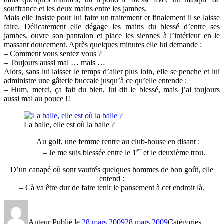
souffrance et les deux mains entre les jambes.
Mais elle insiste pour lui faire un traitement et finalement il se laisse
faire. Délicatement elle dégage les mains du blessé d’entre ses
jambes, ouvre son pantalon et place les siennes à l’intérieur en le
massant doucement. Après quelques minutes elle lui demande :
– Comment vous sentez vous ?
– Toujours aussi mal … mais …
Alors, sans lui laisser le temps d’aller plus loin, elle se penche et lui
administre une gâterie buccale jusqu’à ce qu’elle entende :
– Hum, merci, ça fait du bien, lui dit le blessé, mais j’ai toujours
aussi mal au pouce !!
La balle, elle est où la balle ?
Au golf, une femme rentre au club-house en disant :
er
–
Je me suis blessée entre le 1
et le deuxième trou.
D’un canapé où sont vautrés quelques hommes de bon goût, elle
entend :
–
Cà va être dur de faire tenir le pansement à cet endroit là.
Auteur
Publié le
28 mars 2009
28 mars 2009
Catégories