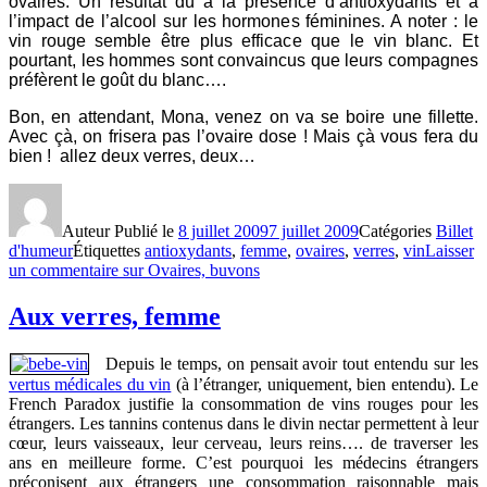
ovaires. Un résultat dû à la présence d’antioxydants et à
l’impact de l’alcool sur les hormones féminines. A noter : le
vin rouge semble être plus efficace que le vin blanc. Et
pourtant, les hommes sont convaincus que leurs compagnes
préfèrent le goût du blanc….
Bon, en attendant, Mona, venez on va se boire une fillette.
Avec çà, on frisera pas l’ovaire dose ! Mais çà vous fera du
bien ! allez deux verres, deux…
Auteur
Publié le
8 juillet 2009
7 juillet 2009
Catégories
Billet
d'humeur
Étiquettes
antioxydants
,
femme
,
ovaires
,
verres
,
vin
Laisser
un commentaire
sur Ovaires, buvons
Aux verres, femme
Depuis le temps, on pensait avoir tout entendu sur les
vertus médicales du vin
(à l’étranger, uniquement, bien entendu). Le
French Paradox justifie la consommation de vins rouges pour les
étrangers. Les tannins contenus dans le divin nectar permettent à leur
cœur, leurs vaisseaux, leur cerveau, leurs reins…. de traverser les
ans en meilleure forme. C’est pourquoi les médecins étrangers
préconisent aux étrangers une consommation raisonnable mais