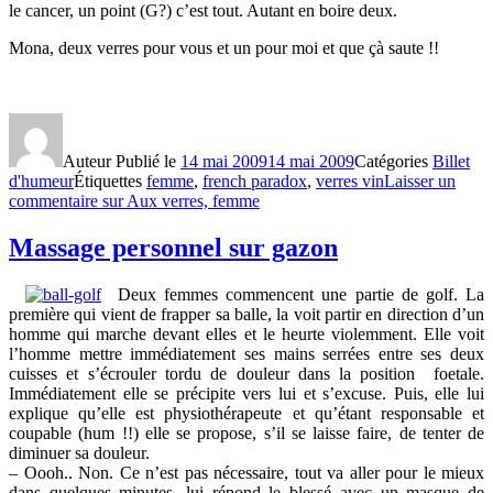
le cancer, un point (G?) c’est tout. Autant en boire deux.
Mona, deux verres pour vous et un pour moi et que çà saute !!
Auteur
Publié le
14 mai 2009
14 mai 2009
Catégories
Billet
d'humeur
Étiquettes
femme
,
french paradox
,
verres vin
Laisser un
commentaire
sur Aux verres, femme
Massage personnel sur gazon
Deux femmes commencent une partie de golf. La
première qui vient de frapper sa balle, la voit partir en direction d’un
homme qui marche devant elles et le heurte violemment. Elle voit
l’homme mettre immédiatement ses mains serrées entre ses deux
cuisses et s’écrouler tordu de douleur dans la position foetale.
Immédiatement elle se précipite vers lui et s’excuse. Puis, elle lui
explique qu’elle est physiothérapeute et qu’étant responsable et
coupable (hum !!) elle se propose, s’il se laisse faire, de tenter de
diminuer sa douleur.
– Oooh.. Non. Ce n’est pas nécessaire, tout va aller pour le mieux
dans quelques minutes, lui répond le blessé avec un masque de