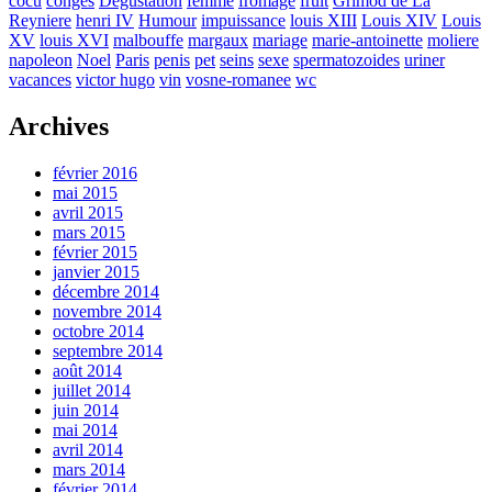
cocu
congés
Dégustation
femme
fromage
fruit
Grimod de La
Reyniere
henri IV
Humour
impuissance
louis XIII
Louis XIV
Louis
XV
louis XVI
malbouffe
margaux
mariage
marie-antoinette
moliere
napoleon
Noel
Paris
penis
pet
seins
sexe
spermatozoides
uriner
vacances
victor hugo
vin
vosne-romanee
wc
Archives
février 2016
mai 2015
avril 2015
mars 2015
février 2015
janvier 2015
décembre 2014
novembre 2014
octobre 2014
septembre 2014
août 2014
juillet 2014
juin 2014
mai 2014
avril 2014
mars 2014
février 2014