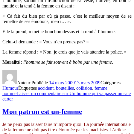
L’homme, sortant un tire-bouchon de sa veste, l’ouvre, en boit la
moitié et la tend à la femme en disant :
« Cà fait du bien par où çà passe, c’est le meilleur moyen de se
remettre de ses émotions, merci… ».
Elle la prend, remet le bouchon dessus et la rend à l’homme.
Celui-ci demande : « Vous n’en prenez pas? »
La femme répond : « Non, je crois que je vais attendre la police. »
Moralité
:
l’homme se fait souvent à boire par une femme
.
Auteur
Publié le
14 mars 2009
13 mars 2009
Catégories
Humour
Étiquettes
accident
,
bouteilles
,
collision
,
femme
,
homme
Laisser un commentaire
sur Un homme qui va passer un sale
carter
Mon patron est un-femme
Je ne peux pas laisser faire n’importe quoi. La journée internationale
de la femme ne doit pas être détournée par les machistes. L’article