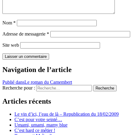
Nom
*
Adresse de messagerie
*
Site web
Navigation de l’article
Publié dans
Le roman du Camembert
Recherche pour :
Recherche
Articles récents
Le vin d’ici, l’eau de là – Republication du 18/02/2009
C’est pour votre seinté…
Umami, umami, mamy blue
C’est hard ce métier !