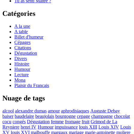
Tu as senti Maître ?
Catégories
A la une
A table
Billet d'humeur
Cépages
Citations
Dégustation
Divers
Histoire
Humour
Lecture
Mona
Plaisir du Français
Nuage de tags
alcool
alexandre dumas
amour
aphrodisiaques
Auguste Debay
baiser
baudelaire
beaujolais
bourgogne
cepage
champagne
chocolat
cocu
congés
Dégustation
femme
fromage
fruit
Grimod de La
Reyniere
henri IV
Humour
impuissance
louis XIII
Louis XIV
Louis
XV
louis XVI
malbouffe
margaux
mariage
marie-antoinette
moliere