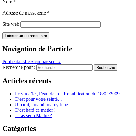
Nom
*
Adresse de messagerie
*
Site web
Navigation de l’article
Publié dans
Le « connaisseur »
Recherche pour :
Recherche
Articles récents
Le vin d’ici, l’eau de là – Republication du 18/02/2009
C’est pour votre seinté…
Umami, umami, mamy blue
C’est hard ce métier !
Tu as senti Maître ?
Catégories