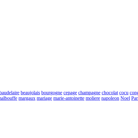
baudelaire
beaujolais
bourgogne
cepage
champagne
chocolat
cocu
con
albouffe
margaux
mariage
marie-antoinette
moliere
napoleon
Noel
Par