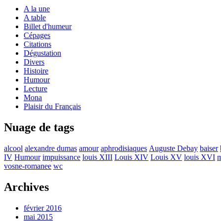
A la une
A table
Billet d'humeur
Cépages
Citations
Dégustation
Divers
Histoire
Humour
Lecture
Mona
Plaisir du Français
Nuage de tags
alcool
alexandre dumas
amour
aphrodisiaques
Auguste Debay
baiser
IV
Humour
impuissance
louis XIII
Louis XIV
Louis XV
louis XVI
m
vosne-romanee
wc
Archives
février 2016
mai 2015