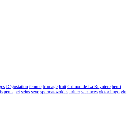
gés
Dégustation
femme
fromage
fruit
Grimod de La Reyniere
henri
is
penis
pet
seins
sexe
spermatozoides
uriner
vacances
victor hugo
vin