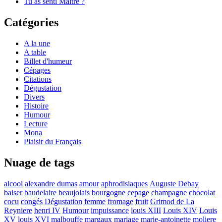
Tu as senti Maître ?
Catégories
A la une
A table
Billet d'humeur
Cépages
Citations
Dégustation
Divers
Histoire
Humour
Lecture
Mona
Plaisir du Français
Nuage de tags
alcool
alexandre dumas
amour
aphrodisiaques
Auguste Debay
baiser
baudelaire
beaujolais
bourgogne
cepage
champagne
chocolat
cocu
congés
Dégustation
femme
fromage
fruit
Grimod de La
Reyniere
henri IV
Humour
impuissance
louis XIII
Louis XIV
Louis
XV
louis XVI
malbouffe
margaux
mariage
marie-antoinette
moliere