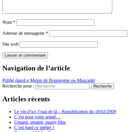
Nom
*
Adresse de messagerie
*
Site web
Navigation de l’article
Publié dans
Le Melon de Bourgogne ou Muscadet
Recherche pour :
Recherche
Articles récents
Le vin d’ici, l’eau de là – Republication du 18/02/2009
C’est pour votre seinté…
Umami, umami, mamy blue
C’est hard ce métier !