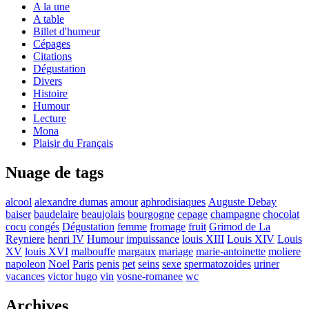
A la une
A table
Billet d'humeur
Cépages
Citations
Dégustation
Divers
Histoire
Humour
Lecture
Mona
Plaisir du Français
Nuage de tags
alcool
alexandre dumas
amour
aphrodisiaques
Auguste Debay
baiser
baudelaire
beaujolais
bourgogne
cepage
champagne
chocolat
cocu
congés
Dégustation
femme
fromage
fruit
Grimod de La
Reyniere
henri IV
Humour
impuissance
louis XIII
Louis XIV
Louis
XV
louis XVI
malbouffe
margaux
mariage
marie-antoinette
moliere
napoleon
Noel
Paris
penis
pet
seins
sexe
spermatozoides
uriner
vacances
victor hugo
vin
vosne-romanee
wc
Archives