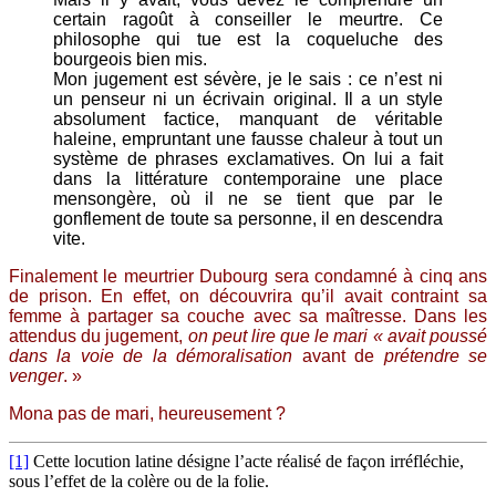
certain ragoût à conseiller le meurtre. Ce
philosophe qui tue est la coqueluche des
bourgeois bien mis.
Mon jugement est sévère, je le sais : ce n’est ni
un penseur ni un écrivain original. Il a un style
absolument factice, manquant de véritable
haleine, empruntant une fausse chaleur à tout un
système de phrases exclamatives. On lui a fait
dans la littérature contemporaine une place
mensongère, où il ne se tient que par le
gonflement de toute sa personne, il en descendra
vite.
Finalement le meurtrier Dubourg sera condamné à cinq ans
de prison. En effet, on découvrira qu’il avait contraint sa
femme à partager sa couche avec sa maîtresse. Dans les
attendus du jugement,
on peut lire que le mari « avait poussé
dans la voie de la démoralisation
avant de
prétendre se
venger
. »
Mona pas de mari, heureusement ?
[1]
Cette locution latine désigne l’acte réalisé de façon irréfléchie,
sous l’effet de la colère ou de la folie.