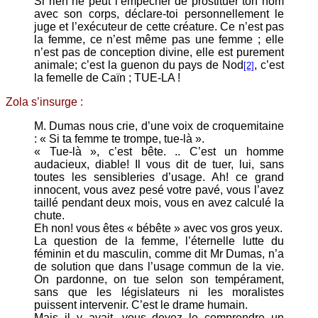
Si rien ne peut l’empêcher de prostituer ton nom
avec son corps, déclare-toi personnellement le
juge et l’exécuteur de cette créature. Ce n’est pas
la femme, ce n’est même pas une femme ; elle
n’est pas de conception divine, elle est purement
animale; c’est la guenon du pays de Nod
, c’est
[2]
la femelle de Caïn ; TUE-LA !
Zola s’insurge :
M. Dumas nous crie, d’une voix de croquemitaine
: « Si ta femme te trompe, tue-là ».
« Tue-là », c’est bête. .. C’est un homme
audacieux, diable! Il vous dit de tuer, lui, sans
toutes les sensibleries d’usage. Ah! ce grand
innocent, vous avez pesé votre pavé, vous l’avez
taillé pendant deux mois, vous en avez calculé la
chute.
Eh non! vous êtes « bébête » avec vos gros yeux.
La question de la femme, l’éternelle lutte du
féminin et du masculin, comme dit Mr Dumas, n’a
de solution que dans l’usage commun de la vie.
On pardonne, on tue selon son tempérament,
sans que les législateurs ni les moralistes
puissent intervenir. C’est le drame humain.
Mais il y avait, vous devez le comprendre un