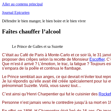
Aller au contenu principal
Journal Epicurien
Défendre le bien manger, le bien boire et le bien vivre
Faîtes chauffer l’alcool
Le Prince de Galles et sa Suzette
C’était au Café de Paris à Monte-Carlo et ce soir là, le 31 janvi
proposer des crêpes selon la recette de Monsieur
Escoffier
. C
Que m’est-il arrivé ? L’émotion, le trac, la fatigue ? Toujours 
s’empara de la poêle et continua le flambage.
Le Prince semblait aux anges, ce qui devrait m’éviter tout repr
Je lui répondis qu’elle avait été créée spécialement pour lui 
prénommait Suzette. Voilà, vous savez tout…
C’est ainsi qu’Henri Charpentier qui fut le cuisinier des
Rockef
Personne n’est jamais venu le contredire jusqu’à sa mort en 196
En effet, en 1896, H.Charpentier était âgé de 16 ans. On imagi