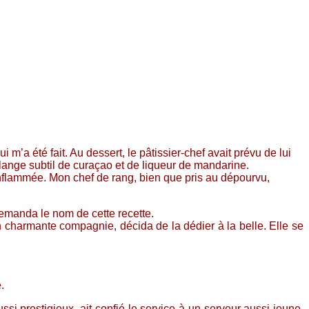
 m’a été fait. Au dessert, le pâtissier-chef avait prévu de lui
élange subtil de curaçao et de liqueur de mandarine.
st enflammée. Mon chef de rang, bien que pris au dépourvu,
 demanda le nom de cette recette.
en charmante compagnie, décida de la dédier à la belle. Elle se
.
si prestigieux, ait confié le service à un serveur aussi jeune.