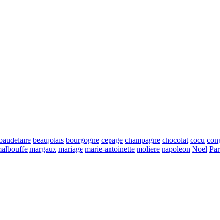
baudelaire
beaujolais
bourgogne
cepage
champagne
chocolat
cocu
con
albouffe
margaux
mariage
marie-antoinette
moliere
napoleon
Noel
Par