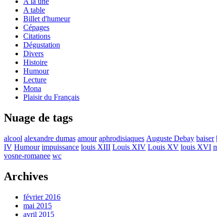
A la une
A table
Billet d'humeur
Cépages
Citations
Dégustation
Divers
Histoire
Humour
Lecture
Mona
Plaisir du Français
Nuage de tags
alcool
alexandre dumas
amour
aphrodisiaques
Auguste Debay
baiser
IV
Humour
impuissance
louis XIII
Louis XIV
Louis XV
louis XVI
m
vosne-romanee
wc
Archives
février 2016
mai 2015
avril 2015