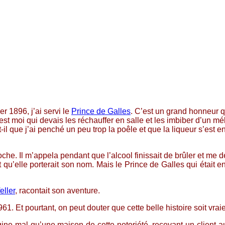
er 1896, j’ai servi le
Prince de Galles
. C’est un grand honneur qui
’est moi qui devais les réchauffer en salle et les imbiber d’un m
est-il que j’ai penché un peu trop la poêle et que la liqueur s’e
oche. Il m’appela pendant que l’alcool finissait de brûler et me
et qu’elle porterait son nom. Mais le Prince de Galles qui était 
eller
, racontait son aventure.
1. Et pourtant, on peut douter que cette belle histoire soit vraie
ne mal qu’une maison de cette notoriété, recevant un client aus