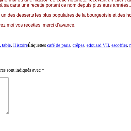
t à sa carte une recette portant ce nom depuis plusieurs années
it un des desserts les plus populaires de la bourgeoisie et des 
z moi vos recettes, merci d’avance.
 table
,
Histoire
Étiquettes
café de paris
,
crêpes
,
edouard VII
,
escoffier
,
res sont indiqués avec
*