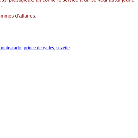
…
hommes d’affaires.
monte-carlo
,
prince de galles
,
suzette