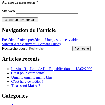
Adresse de messagerie
*
Site web
Navigation de l’article
Précédent
Article précédent :
Une position enviable
Suivant
Article suivant :
Bernard Dimey
Recherche pour :
Recherche
Articles récents
Le vin d’ici, l’eau de là – Republication du 18/02/2009
C’est pour votre seinté…
Umami, umami, mamy blue
C’est hard ce métier !
Tu as senti Maître ?
Catégories