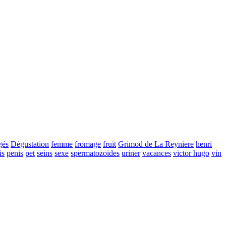
gés
Dégustation
femme
fromage
fruit
Grimod de La Reyniere
henri
is
penis
pet
seins
sexe
spermatozoides
uriner
vacances
victor hugo
vin