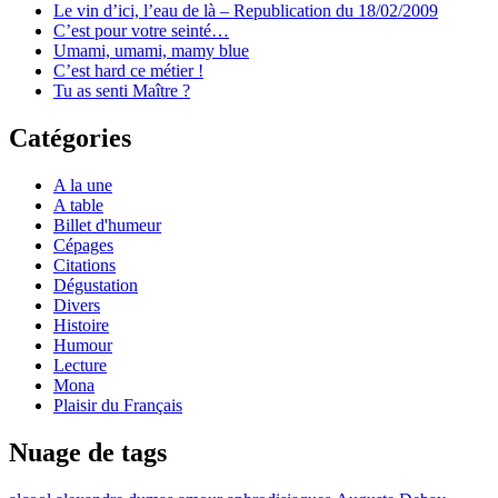
Le vin d’ici, l’eau de là – Republication du 18/02/2009
C’est pour votre seinté…
Umami, umami, mamy blue
C’est hard ce métier !
Tu as senti Maître ?
Catégories
A la une
A table
Billet d'humeur
Cépages
Citations
Dégustation
Divers
Histoire
Humour
Lecture
Mona
Plaisir du Français
Nuage de tags