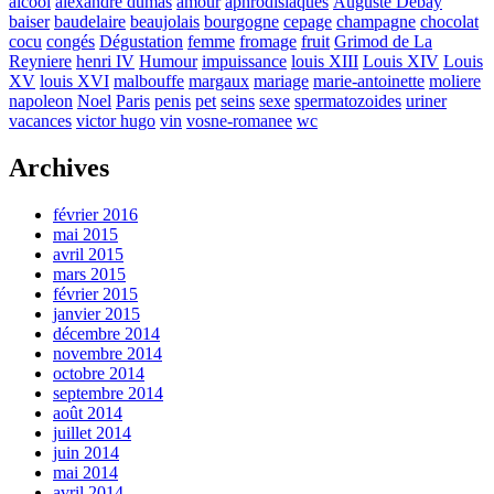
alcool
alexandre dumas
amour
aphrodisiaques
Auguste Debay
baiser
baudelaire
beaujolais
bourgogne
cepage
champagne
chocolat
cocu
congés
Dégustation
femme
fromage
fruit
Grimod de La
Reyniere
henri IV
Humour
impuissance
louis XIII
Louis XIV
Louis
XV
louis XVI
malbouffe
margaux
mariage
marie-antoinette
moliere
napoleon
Noel
Paris
penis
pet
seins
sexe
spermatozoides
uriner
vacances
victor hugo
vin
vosne-romanee
wc
Archives
février 2016
mai 2015
avril 2015
mars 2015
février 2015
janvier 2015
décembre 2014
novembre 2014
octobre 2014
septembre 2014
août 2014
juillet 2014
juin 2014
mai 2014
avril 2014