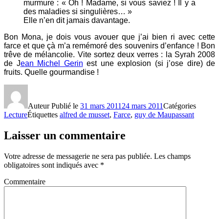
murmure : « Oh ! Madame, si vous saviez ! Il y a
des maladies si singulières… »
Elle n’en dit jamais davantage.
Bon Mona, je dois vous avouer que j’ai bien ri avec cette
farce et que çà m’a remémoré des souvenirs d’enfance ! Bon
trêve de mélancolie. Vite sortez deux verres : la Syrah 2008
de J
ean Michel Gerin
est une explosion (si j’ose dire) de
fruits. Quelle gourmandise !
Auteur
Publié le
31 mars 2011
24 mars 2011
Catégories
Lecture
Étiquettes
alfred de musset
,
Farce
,
guy de Maupassant
Laisser un commentaire
Votre adresse de messagerie ne sera pas publiée.
Les champs
obligatoires sont indiqués avec
*
Commentaire