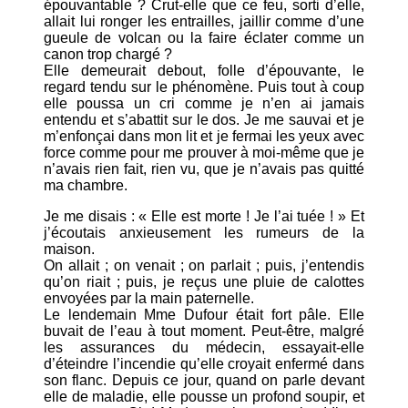
épouvantable ? Crut-elle que ce feu, sorti d’elle,
allait lui ronger les entrailles, jaillir comme d’une
gueule de volcan ou la faire éclater comme un
canon trop chargé ?
Elle demeurait debout, folle d’épouvante, le
regard tendu sur le phénomène. Puis tout à coup
elle poussa un cri comme je n’en ai jamais
entendu et s’abattit sur le dos. Je me sauvai et je
m’enfonçai dans mon lit et je fermai les yeux avec
force comme pour me prouver à moi-même que je
n’avais rien fait, rien vu, que je n’avais pas quitté
ma chambre.
Je me disais : « Elle est morte ! Je l’ai tuée ! » Et
j’écoutais anxieusement les rumeurs de la
maison.
On allait ; on venait ; on parlait ; puis, j’entendis
qu’on riait ; puis, je reçus une pluie de calottes
envoyées par la main paternelle.
Le lendemain Mme Dufour était fort pâle. Elle
buvait de l’eau à tout moment. Peut-être, malgré
les assurances du médecin, essayait-elle
d’éteindre l’incendie qu’elle croyait enfermé dans
son flanc. Depuis ce jour, quand on parle devant
elle de maladie, elle pousse un profond soupir, et