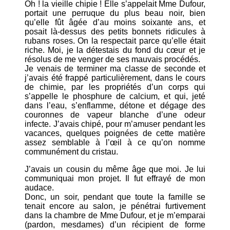
Oh ! la vieille chipie ! Elle s’appelait Mme Dufour,
portait une perruque du plus beau noir, bien
qu’elle fût âgée d’au moins soixante ans, et
posait là-dessus des petits bonnets ridicules à
rubans roses. On la respectait parce qu’elle était
riche. Moi, je la détestais du fond du cœur et je
résolus de me venger de ses mauvais procédés.
Je venais de terminer ma classe de seconde et
j’avais été frappé particulièrement, dans le cours
de chimie, par les propriétés d’un corps qui
s’appelle le phosphure de calcium, et qui, jeté
dans l’eau, s’enflamme, détone et dégage des
couronnes de vapeur blanche d’une odeur
infecte. J’avais chipé, pour m’amuser pendant les
vacances, quelques poignées de cette matière
assez semblable à l’œil à ce qu’on nomme
communément du cristau.
J’avais un cousin du même âge que moi. Je lui
communiquai mon projet. Il fut effrayé de mon
audace.
Donc, un soir, pendant que toute la famille se
tenait encore au salon, je pénétrai furtivement
dans la chambre de Mme Dufour, et je m’emparai
(pardon, mesdames) d’un récipient de forme