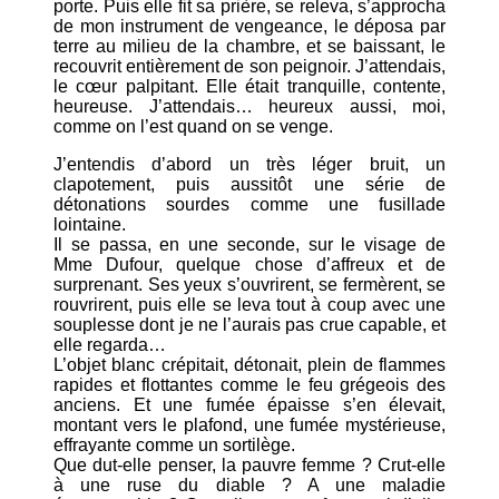
porte. Puis elle fit sa prière, se releva, s’approcha
de mon instrument de vengeance, le déposa par
terre au milieu de la chambre, et se baissant, le
recouvrit entièrement de son peignoir. J’attendais,
le cœur palpitant. Elle était tranquille, contente,
heureuse. J’attendais… heureux aussi, moi,
comme on l’est quand on se venge.
J’entendis d’abord un très léger bruit, un
clapotement, puis aussitôt une série de
détonations sourdes comme une fusillade
lointaine.
Il se passa, en une seconde, sur le visage de
Mme Dufour, quelque chose d’affreux et de
surprenant. Ses yeux s’ouvrirent, se fermèrent, se
rouvrirent, puis elle se leva tout à coup avec une
souplesse dont je ne l’aurais pas crue capable, et
elle regarda…
L’objet blanc crépitait, détonait, plein de flammes
rapides et flottantes comme le feu grégeois des
anciens. Et une fumée épaisse s’en élevait,
montant vers le plafond, une fumée mystérieuse,
effrayante comme un sortilège.
Que dut-elle penser, la pauvre femme ? Crut-elle
à une ruse du diable ? A une maladie