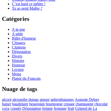
C’est hard ce métier !
Tu as senti Maître ?
Catégories
A la une
A table
Billet d'humeur
Cépages
Citations
Dégustation
Divers
Histoire
Humour
Lecture
Mona
Plaisir du Français
Nuage de tags
alcool
alexandre dumas
amour
aphrodisiaques
Auguste Debay
baiser
baudelaire
beaujolais
bourgogne
cepage
champagne
chocolat
cocu
congés
Dégustation
femme
fromage
fruit
Grimod de La