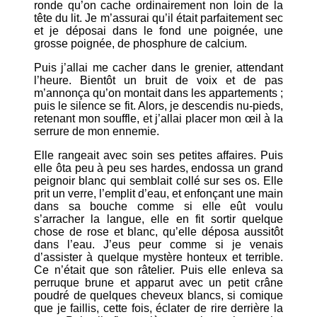
ronde qu’on cache ordinairement non loin de la
tête du lit. Je m’assurai qu’il était parfaitement sec
et je déposai dans le fond une poignée, une
grosse poignée, de phosphure de calcium.
Puis j’allai me cacher dans le grenier, attendant
l’heure. Bientôt un bruit de voix et de pas
m’annonça qu’on montait dans les appartements ;
puis le silence se fit. Alors, je descendis nu-pieds,
retenant mon souffle, et j’allai placer mon œil à la
serrure de mon ennemie.
Elle rangeait avec soin ses petites affaires. Puis
elle ôta peu à peu ses hardes, endossa un grand
peignoir blanc qui semblait collé sur ses os. Elle
prit un verre, l’emplit d’eau, et enfonçant une main
dans sa bouche comme si elle eût voulu
s’arracher la langue, elle en fit sortir quelque
chose de rose et blanc, qu’elle déposa aussitôt
dans l’eau. J’eus peur comme si je venais
d’assister à quelque mystère honteux et terrible.
Ce n’était que son râtelier. Puis elle enleva sa
perruque brune et apparut avec un petit crâne
poudré de quelques cheveux blancs, si comique
que je faillis, cette fois, éclater de rire derrière la