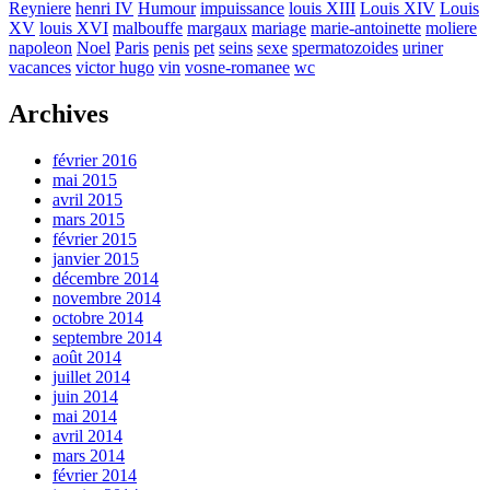
Reyniere
henri IV
Humour
impuissance
louis XIII
Louis XIV
Louis
XV
louis XVI
malbouffe
margaux
mariage
marie-antoinette
moliere
napoleon
Noel
Paris
penis
pet
seins
sexe
spermatozoides
uriner
vacances
victor hugo
vin
vosne-romanee
wc
Archives
février 2016
mai 2015
avril 2015
mars 2015
février 2015
janvier 2015
décembre 2014
novembre 2014
octobre 2014
septembre 2014
août 2014
juillet 2014
juin 2014
mai 2014
avril 2014
mars 2014
février 2014