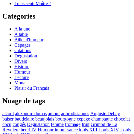
Tu as senti Maître ?
Catégories
A la une
A table
Billet d'humeur
Cépages
Citations
Dégustation
Divers
Histoire
Humour
Lecture
Mona
Plaisir du Français
Nuage de tags
alcool
alexandre dumas
amour
aphrodisiaques
Auguste Debay
baiser
baudelaire
beaujolais
bourgogne
cepage
champagne
chocolat
cocu
congés
Dégustation
femme
fromage
fruit
Grimod de La
Reyniere
henri IV
Humour
impuissance
louis XIII
Louis XIV
Louis