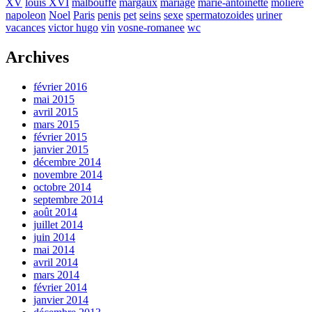
XV
louis XVI
malbouffe
margaux
mariage
marie-antoinette
moliere
napoleon
Noel
Paris
penis
pet
seins
sexe
spermatozoides
uriner
vacances
victor hugo
vin
vosne-romanee
wc
Archives
février 2016
mai 2015
avril 2015
mars 2015
février 2015
janvier 2015
décembre 2014
novembre 2014
octobre 2014
septembre 2014
août 2014
juillet 2014
juin 2014
mai 2014
avril 2014
mars 2014
février 2014
janvier 2014