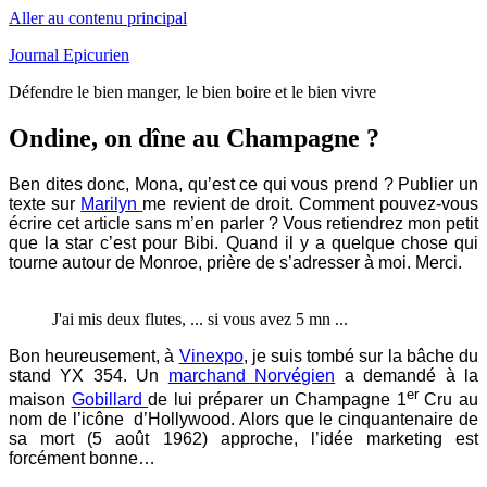
Aller au contenu principal
Journal Epicurien
Défendre le bien manger, le bien boire et le bien vivre
Ondine, on dîne au Champagne ?
Ben dites donc, Mona, qu’est ce qui vous prend ? Publier un
texte sur
Marilyn
me revient de droit. Comment pouvez-vous
écrire cet article sans m’en parler ? Vous retiendrez mon petit
que la star c’est pour Bibi. Quand il y a quelque chose qui
tourne autour de Monroe, prière de s’adresser à moi. Merci.
J'ai mis deux flutes, ... si vous avez 5 mn ...
Bon heureusement, à
Vinexpo
, je suis tombé sur la bâche du
stand YX 354. Un
marchand Norvégien
a demandé à la
er
maison
Gobillard
de lui préparer un Champagne 1
Cru au
nom de l’icône d’Hollywood. Alors que le cinquantenaire de
sa mort (5 août 1962) approche, l’idée marketing est
forcément bonne…