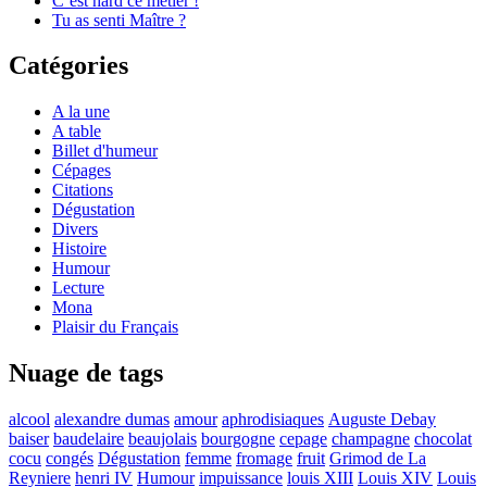
C’est hard ce métier !
Tu as senti Maître ?
Catégories
A la une
A table
Billet d'humeur
Cépages
Citations
Dégustation
Divers
Histoire
Humour
Lecture
Mona
Plaisir du Français
Nuage de tags
alcool
alexandre dumas
amour
aphrodisiaques
Auguste Debay
baiser
baudelaire
beaujolais
bourgogne
cepage
champagne
chocolat
cocu
congés
Dégustation
femme
fromage
fruit
Grimod de La
Reyniere
henri IV
Humour
impuissance
louis XIII
Louis XIV
Louis