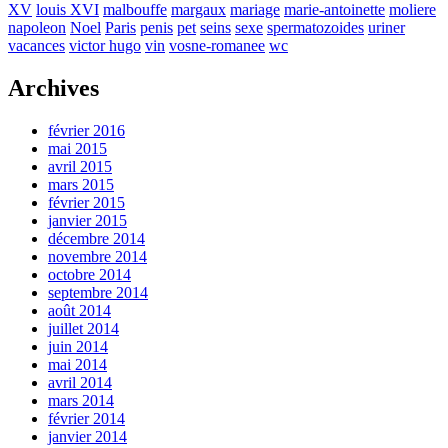
XV
louis XVI
malbouffe
margaux
mariage
marie-antoinette
moliere
napoleon
Noel
Paris
penis
pet
seins
sexe
spermatozoides
uriner
vacances
victor hugo
vin
vosne-romanee
wc
Archives
février 2016
mai 2015
avril 2015
mars 2015
février 2015
janvier 2015
décembre 2014
novembre 2014
octobre 2014
septembre 2014
août 2014
juillet 2014
juin 2014
mai 2014
avril 2014
mars 2014
février 2014
janvier 2014