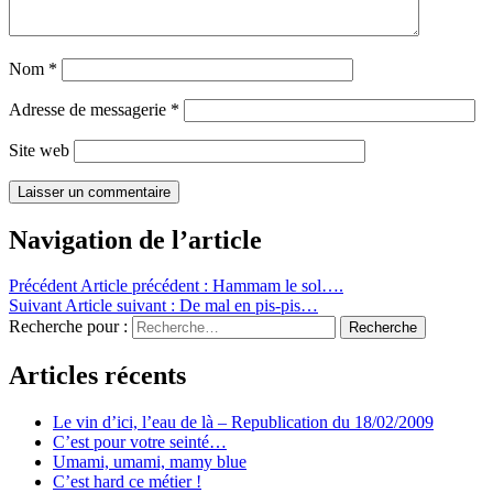
Nom
*
Adresse de messagerie
*
Site web
Navigation de l’article
Précédent
Article précédent :
Hammam le sol….
Suivant
Article suivant :
De mal en pis-pis…
Recherche pour :
Recherche
Articles récents
Le vin d’ici, l’eau de là – Republication du 18/02/2009
C’est pour votre seinté…
Umami, umami, mamy blue
C’est hard ce métier !