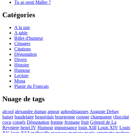
Tu as senti Maître ?
Catégories
A la une
A table
Billet d'humeur
Cépages
Citations
Dégustation
Divers
Histoire
Humour
Lecture
Mona
Plaisir du Français
Nuage de tags
alcool
alexandre dumas
amour
aphrodisiaques
Auguste Debay
baiser
baudelaire
beaujolais
bourgogne
cepage
champagne
chocolat
cocu
congés
Dégustation
femme
fromage
fruit
Grimod de La
Reyniere
henri IV
Humour
impuissance
louis XIII
Louis XIV
Louis
XV
louis XVI
malbouffe
margaux
mariage
marie-antoinette
moliere