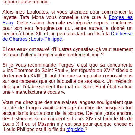
là pour causer de moi.
Alors mes Louloutes, si vous attendez pour commencer la
layette, Tata Mona vous conseille une cure à
Forges les
Eaux
. Cette station thermale est réputée depuis longtemps
pour son eau ferrugineuse qui, entre autres, a donné un
héritier à Louis XIII et, un peu plus tard, un fils à la
Duchesse
de Chartres
:
Louis-Philippe
.
Si ces eaux ont sauvé d’illustres dynasties, çà vaut surement
le coup d’aller y tremper votre fondement, non ?
Si je vous recommande Forges, c’est que sa concurrente
« les Thermes de Saint Paul », fort réputée au XVII° siècle a
du fermer fin XVIII°. Il faut dire que sa réputation reposait plus
sur ses cabarets que sur la qualité de ses eaux. Un médecin
dira que l’établissement thermal de Saint-Paul était surtout
une « manufacture à cocus ».
Vous me direz que des mauvaises langues soulignaient que
la cité de Forges avait aménagé nombre de bosquets fort
accueillants tout autour de la source. De nos jours encore,
des historiens se demandent si Louis XIV est bien le fils de
Louis XIII ou si Mazarin n’y est pas pour quelque chose et
Louis-Philippe est-il le fils du
régicide
?