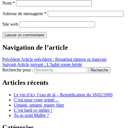
Nom
*
Adresse de messagerie
*
Site web
Navigation de l’article
Précédent
Article précédent :
Breakfast nippon ni mauvais
Suivant
Article suivant :
L’habit rouge hérité
Recherche pour :
Recherche
Articles récents
Le vin d’ici, l’eau de là – Republication du 18/02/2009
C’est pour votre seinté…
Umami, umami, mamy blue
C’est hard ce métier !
Tu as senti Maître ?
Catégories