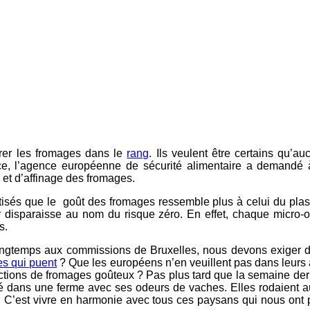
trer les fromages dans le
rang
. Ils veulent être certains qu’
 ce, l’agence européenne de sécurité alimentaire a demandé à
 et d’affinage des fromages.
ptisés que le goût des fromages ressemble plus à celui du plast
r disparaisse au nom du risque zéro. En effet, chaque micro-o
s.
ngtemps aux commissions de Bruxelles, nous devons exiger de 
s qui puent
? Que les européens n’en veuillent pas dans leurs 
roductions de fromages goûteux ? Pas plus tard que la semaine 
longé dans une ferme avec ses odeurs de vaches. Elles rodaient a
sé. C’est vivre en harmonie avec tous ces paysans qui nous ont 