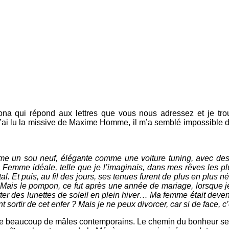
a qui répond aux lettres que vous nous adressez et je trouv
e j’ai lu la missive de Maxime Homme, il m’a semblé impossible
omme un sou neuf, élégante comme une voiture tuning, avec d
 la Femme idéale, telle que je l’imaginais, dans mes rêves les 
. Et puis, au fil des jours, ses tenues furent de plus en plus nég
Mais le pompon, ce fut après une année de mariage, lorsque je re
rter des lunettes de soleil en plein hiver… Ma femme était deve
ortir de cet enfer ? Mais je ne peux divorcer, car si de face, c’e
me beaucoup de mâles contemporains. Le chemin du bonheur sera