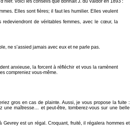
’hier. Voici les conseils que donnait J. du Valdor en 1893 :
s. Elles sont fières; il faut les humilier. Elles veulent
res redeviendront de véritables femmes, avec le cœur, la
ble, ne s’assied jamais avec eux et ne parle pas.
dent anxieuse, la forcent à réfléchir et vous la ramènent
us les compreniez vous-même.
iez gros en cas de plainte. Aussi, je vous propose la fuite :
z une maîtresse… et peut-être, tomberez-vous sur une belle
evrey est un régal. Croquant, fruité, il régalera hommes et