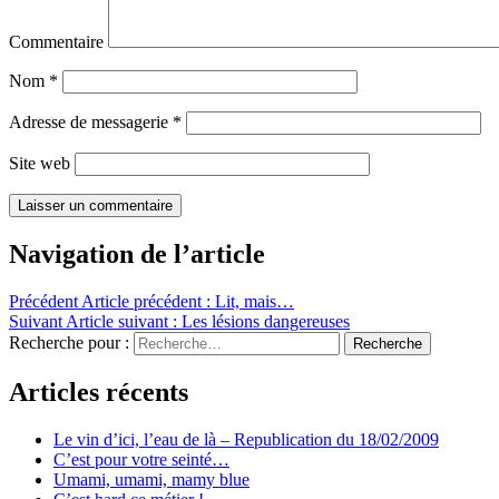
Commentaire
Nom
*
Adresse de messagerie
*
Site web
Navigation de l’article
Précédent
Article précédent :
Lit, mais…
Suivant
Article suivant :
Les lésions dangereuses
Recherche pour :
Recherche
Articles récents
Le vin d’ici, l’eau de là – Republication du 18/02/2009
C’est pour votre seinté…
Umami, umami, mamy blue