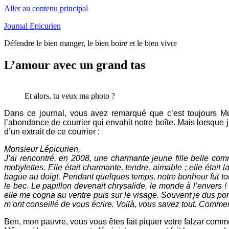
Aller au contenu principal
Journal Epicurien
Défendre le bien manger, le bien boire et le bien vivre
L’amour avec un grand tas
Et alors, tu veux ma photo ?
Dans ce journal, vous avez remarqué que c’est toujours Mon
l’abondance de courrier qui envahit notre boîte. Mais lorsqu
d’un extrait de ce courrier :
Monsieur Lépicurien,
J’ai rencontré, en 2008, une charmante jeune fille belle c
mobylettes. Elle était charmante, tendre, aimable ; elle était
bague au doigt. Pendant quelques temps, notre bonheur fut total
le bec. Le papillon devenait chrysalide, le monde à l’envers ! 
elle me cogna au ventre puis sur le visage. Souvent je dus po
m’ont conseillé de vous écrire. Voilà, vous savez tout. Comment s
Ben, mon pauvre, vous vous êtes fait piquer votre falzar com