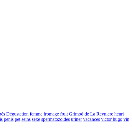
gés
Dégustation
femme
fromage
fruit
Grimod de La Reyniere
henri
is
penis
pet
seins
sexe
spermatozoides
uriner
vacances
victor hugo
vin