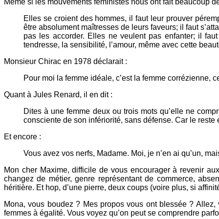
Même si les mouvements féministes nous ont fait beaucoup d
Elles se croient des hommes, il faut leur prouver péremp
être absolument maîtresses de leurs faveurs; il faut s’att
pas les accorder. Elles ne veulent pas enfanter; il fau
tendresse, la sensibilité, l’amour, même avec cette beau
Monsieur Chirac en 1978 déclarait :
Pour moi la femme idéale, c’est la femme corrézienne, ce
Quant à Jules Renard, il en dit :
Dites à une femme deux ou trois mots qu’elle ne comprenn
consciente de son infériorité, sans défense. Car le rest
Et encore :
Vous avez vos nerfs, Madame. Moi, je n’en ai qu’un, mais
Mon cher Maxime, difficile de vous encourager à revenir aux 
changez de métier, genre représentant de commerce, absent
héritière. Et hop, d’une pierre, deux coups (voire plus, si affinit
Mona, vous boudez ? Mes propos vous ont blessée ? Allez, v
femmes à égalité. Vous voyez qu’on peut se comprendre parfo