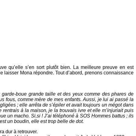
e qu’elle s’en sort plutôt bien. La meilleure preuve en est
 de laisser Mona répondre. Tout d’abord, prenons connaissance
es garde-boue grande taille et des yeux comme des phares de
plus fous, comme mère de mes enfants. Aussi, je lui ai passé la
ligées ; elle arrêta de s’épiler et avait toujours un mégot dans
ntrais à la maison, je la trouvais ivre et elle m’injuriait puis
nue un macho. Si,si ! J’ai téléphoné à SOS Hommes battus ; ils
st un boudin, elle est trop belle de dot.
 dur à retrouver.