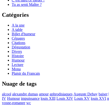
C’est hard ce métier !
Tu as senti Maître ?
Catégories
A la une
A table
Billet d'humeur
Cépages
Citations
Dégustation
Divers
Histoire
Humour
Lecture
Mona
Plaisir du Français
Nuage de tags
alcool
alexandre dumas
amour
aphrodisiaques
Auguste Debay
baiser
IV
Humour
impuissance
louis XIII
Louis XIV
Louis XV
louis XVI
m
vosne-romanee
wc