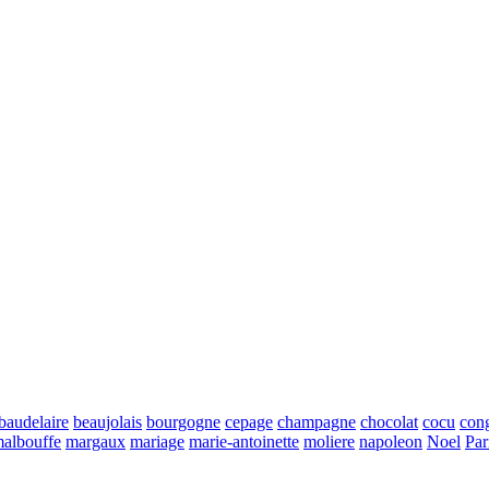
baudelaire
beaujolais
bourgogne
cepage
champagne
chocolat
cocu
con
albouffe
margaux
mariage
marie-antoinette
moliere
napoleon
Noel
Par