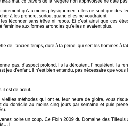
e
mâle
mal, ce travers de la Mégère non apprivoisée ne date pas d
toirement qu’au moins physiquement elles ne sont que des femme
acher à les prendre, surtout quand elles ne voudraient
t les féconder sans trêve ni repos. Et c’est ainsi que ces êt
té féminine aux formes arrondies qu’elles n’avaient plus.
lle de l’ancien temps, dure à la peine, qui sert les hommes à ta
e pas, d’aspect profond. Ils la déroutent, l’inquiètent, la ren
e est jeu d’enfant. Il n’est bien entendu, pas nécessaire que vo
 il est de bœuf.
vieilles méthodes qui ont eu leur heure de gloire, vous risquer
 du domicile au moins cinq jours par semaine et puis prene
és).
enez boire un coup. Ce Fixin 2009 du Domaine des Tilleuls à G
is… !