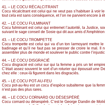
41. – LE COCU RÉCALCITRANT
Cocu récalcitrant est celui qui ne veut pas s’habituer à voir 
tout cela est sans conséquence, et l’on ne parvient encore à ét
42. – LE COCU FULMINANT
Cocu fulminant est celui qui entremet l’autorité, la Justice, s
suivant le sage conseil de Sosie qui dit aux amis d’Amphitrion : 
43. – LE COCU TROMPETTE
Cocu trompette est celui qui va d’un ton larmoyant mettre le p
badinage et qu’il ne faut pas se presser de croire le mal. Il
assembler plus de monde et soulever le public contre l’injust
44. – LE COCU DISGRACIÉ
Cocu disgracié est celui sur qui la femme a pris un tel empir
C’était assez souvent le sort d’un roturier qui épousait une 
chez elle : ceux-là figurent dans les disgraciés.
45. – LE COCU POT-AU-FEU
Cocu pot-au-feu est un cocu d’espèce subalterne que la femm
n’est pas des plus rares.
46. – LE COCU CORNARD OU DÉSESPÉRÉ
Cocu cornard ou désespéré. C’est le George Dandin de Molière,