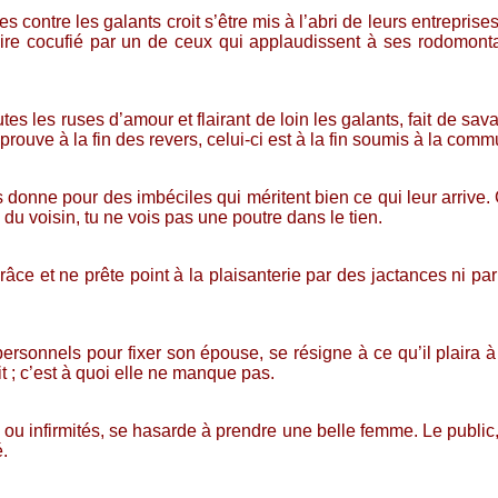
 contre les galants croit s’être mis à l’abri de leurs entreprises
inaire cocufié par un de ceux qui applaudissent à ses rodomontad
es les ruses d’amour et flairant de loin les galants, fait de sava
uve à la fin des revers, celui-ci est à la fin soumis à la commun
s donne pour des imbéciles qui méritent bien ce qui leur arrive. 
l du voisin, tu ne vois pas une poutre dans le tien.
râce et ne prête point à la plaisanterie par des jactances ni pa
rsonnels pour fixer son épouse, se résigne à ce qu’il plaira à 
t ; c’est à quoi elle ne manque pas.
s ou infirmités, se hasarde à prendre une belle femme. Le publi
é.