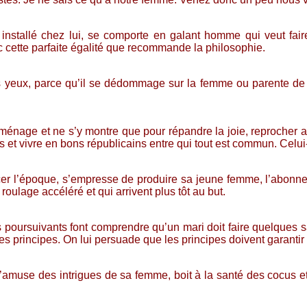
t installé chez lui, se comporte en galant homme qui veut fa
c cette parfaite égalité que recommande la philosophie.
s yeux, parce qu’il se dédommage sur la femme ou parente de cel
e ménage et ne s’y montre que pour répandre la joie, reprocher a
es et vivre en bons républicains entre qui tout est commun. Celui
ncer l’époque, s’empresse de produire sa jeune femme, l’abonne
oulage accéléré et qui arrivent plus tôt au but.
les poursuivants font comprendre qu’un mari doit faire quelques
incipes. On lui persuade que les principes doivent garantir de
 s’amuse des intrigues de sa femme, boit à la santé des cocus e