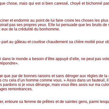
ue chose, mais qui est si bien caressé, choyé et bichonné p
ner et endormir au point de lui faire croire les choses les plus a
n croirait pas ses propres yeux. Elle lui persuade que les bruits d
ec eux de la crédulité du bonhomme.
art au gâteau et courtise chaudement sa chère moitié pour obteni
qui dans le monde a besoin d’être appuyé d’elle, ne peut pas vol
s répondre».
 que par de bonnes raisons et sans déroger aux règles de la c
amais cru cela d’un homme comme vous. » Assis dans un fauteuil,
es pardons si je vous dérange, mais vous êtes assis sur ma culotte
 sages remontrances.
r, entoure sa femme de prêtres et de saintes gens, parmi lesquels