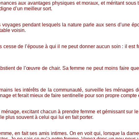
évenances aux avantages physiques et moraux, et méritant sous 
digne d’un meilleur sort.
s voyages pendant lesquels la nature parle aux sens d’une épou
able voisin.
s cesse de l’épouse à qui il ne peut donner aucun soin : il est 
abstient de l’œuvre de chair. Sa femme ne peut moins faire que 
mains les intérêts de la communauté, surveille les ménages de
nage et ferait mieux de faire sentinelle pour son propre compte 
 ménage, excitant chacun à prendre femme et gémissant sur le 
 plus souvent à celui qui lui en fait porter.
mme, en fait ses amis intimes. On en voit qui, lorsque la dam
ristes. Je ne sais ce qu’a notre femme. Venez donc un peu nous vo