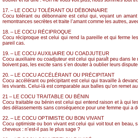
17. – LE COCU TOLÉRANT OU DÉBONNAIRE
Cocu tolérant ou débonnaire est celui qui, voyant un aman
remontrances secrètes et traite l’amant comme les autres, ave
18. – LE COCU RÉCIPROQUE
Cocu réciproque est celui qui rend la pareille et qui ferme le
pareil cas.
19. – LE COCU AUXILIAIRE OU COADJUTEUR
Cocu auxiliaire ou coadjuteur est celui qui paraît peu dans l
boivent pas, les excite sans s’en douter à oublier leurs disput
20. – LE COCU ACCÉLÉRANT OU PRÉCIPITANT
Cocu accélérant ou précipitant est celui qui travaille à deva
les vivants. Celui-là est comparable aux balles qu’on remet au r
21 – LE COCU TRAITABLE OU BÉNIN
Cocu traitable ou bénin est celui qui entend raison et à qui 
des délassements sans conséquence pour une femme qui a des pr
22. – LE COCU OPTIMISTE OU BON VIVANT
Cocu optimiste ou bon vivant est celui qui voit tout en beau,
cheveux : n’est-il pas le plus sage ?