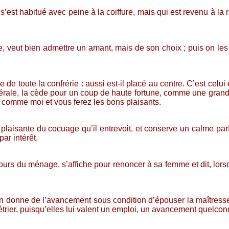
s’est habitué avec peine à la coiffure, mais qui est revenu à la r
able, veut bien admettre un amant, mais de son choix ; puis on le
e toute la confrérie : aussi est-il placé au centre. C’est celui 
générale, la cède pour un coup de haute fortune, comme une grand
le comme moi et vous ferez les bons plaisants.
 plaisante du cocuage qu’il entrevoit, et conserve un calme pa
ar intérêt.
rs du ménage, s’affiche pour renoncer à sa femme et dit, lorsqu
’on donne de l’avancement sous condition d’épouser la maîtress
l’étrier, puisqu’elles lui valent un emploi, un avancement quelco