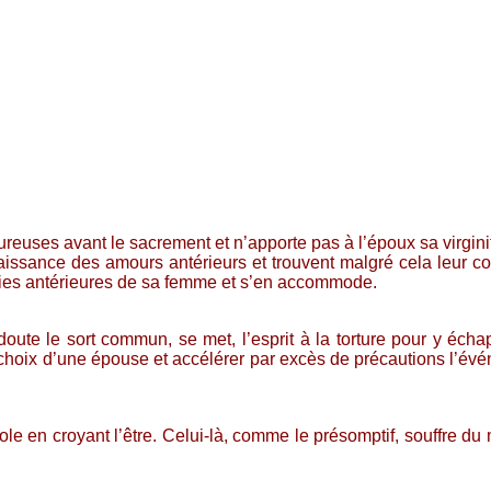
reuses avant le sacrement et n’apporte pas à l’époux sa virgini
ssance des amours antérieurs et trouvent malgré cela leur con
eries antérieures de sa femme et s’en accommode.
oute le sort commun, se met, l’esprit à la torture pour y écha
e choix d’une épouse et accélérer par excès de précautions l’év
le en croyant l’être. Celui-là, comme le présomptif, souffre du 