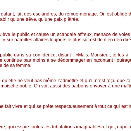
le galant, fait des esclandres, du remue-ménage. On est obligé d
ablir qu’une trêve, qu’une paix plâtrée.
oulève le public et cause un scandale affreux, menace de voies de
« sur pareilles affaires toujours le plus sûr est de n’en rien dire
ublic dans sa confidence, disant : «Mais, Monsieur, je les ai p
 ne continue pas moins à se dédommager en racontant l’outrage à
ice de sa femme.
e qu’elle ne veut pas même l’admettre et qu’il n’est reçu que r
Demoiselle noble. On voit aussi des barbons envoyer à une maît
e fait vivre et qui se prête respectueusement à tout ce qui es
 qui essuie toutes les tribulations imaginables et qui, dupé, 