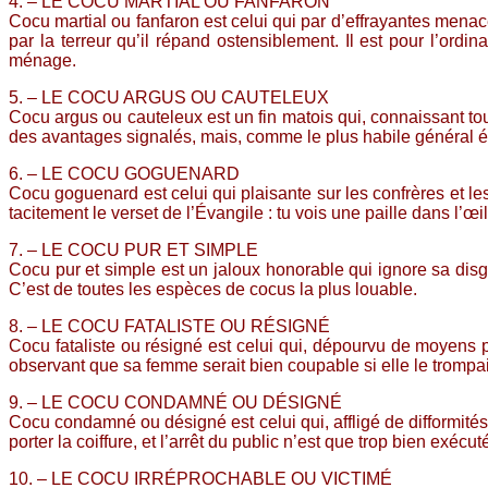
4. – LE COCU MARTIAL OU FANFARON
Cocu martial ou fanfaron est celui qui par d’effrayantes menaces
par la terreur qu’il répand ostensiblement. Il est pour l’ord
ménage.
5. – LE COCU ARGUS OU CAUTELEUX
Cocu argus ou cauteleux est un fin matois qui, connaissant tout
des avantages signalés, mais, comme le plus habile général épro
6. – LE COCU GOGUENARD
Cocu goguenard est celui qui plaisante sur les confrères et le
tacitement le verset de l’Évangile : tu vois une paille dans l’œi
7. – LE COCU PUR ET SIMPLE
Cocu pur et simple est un jaloux honorable qui ignore sa disg
C’est de toutes les espèces de cocus la plus louable.
8. – LE COCU FATALISTE OU RÉSIGNÉ
Cocu fataliste ou résigné est celui qui, dépourvu de moyens pe
observant que sa femme serait bien coupable si elle le trompai
9. – LE COCU CONDAMNÉ OU DÉSIGNÉ
Cocu condamné ou désigné est celui qui, affligé de difformité
porter la coiffure, et l’arrêt du public n’est que trop bien exécut
10. – LE COCU IRRÉPROCHABLE OU VICTIMÉ