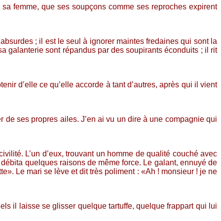
ar sa femme, que ses soupçons comme ses reproches expirent
bsurdes ; il est le seul à ignorer maintes fredaines qui sont la
e sa galanterie sont répandus par des soupirants éconduits ; il rit
r d’elle ce qu’elle accorde à tant d’autres, après qui il vient
er de ses propres ailes. J’en ai vu un dire à une compagnie qui
ivilité. L’un d’eux, trouvant un homme de qualité couché avec
 il débita quelques raisons de même force. Le galant, ennuyé de
». Le mari se lève et dit très poliment : «Ah ! monsieur ! je ne
 il laisse se glisser quelque tartuffe, quelque frappart qui lui