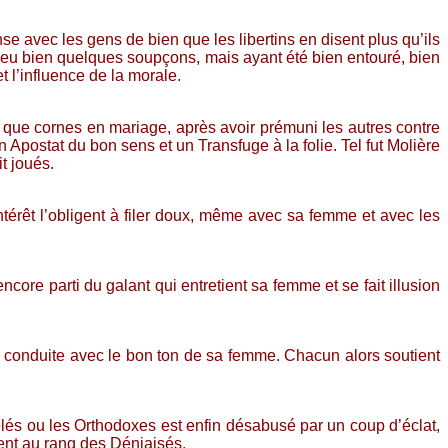
e avec les gens de bien que les libertins en disent plus qu’ils
 a eu bien quelques soupçons, mais ayant été bien entouré, bien
t l’influence de la morale.
t que cornes en mariage, après avoir prémuni les autres contre
un Apostat du bon sens et un Transfuge à la folie. Tel fut Molière
it joués.
ntérêt l’obligent à filer doux, même avec sa femme et avec les
core parti du galant qui entretient sa femme et se fait illusion
ne conduite avec le bon ton de sa femme. Chacun alors soutient
lés ou les Orthodoxes est enfin désabusé par un coup d’éclat,
ment au rang des Déniaisés.