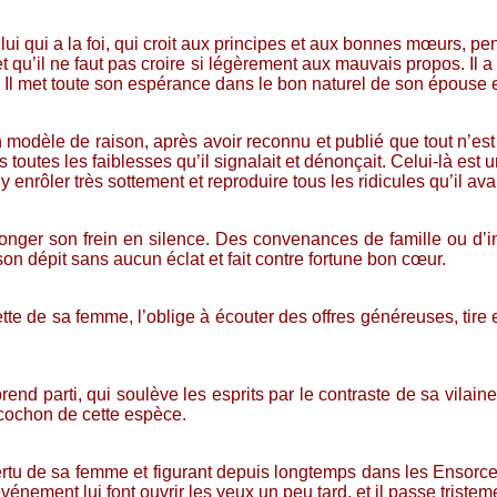
i qui a la foi, qui croit aux principes et aux bonnes mœurs, pens
t qu’il ne faut pas croire si légèrement aux mauvais propos. Il
r. Il met toute son espérance dans le bon naturel de son épouse e
 modèle de raison, après avoir reconnu et publié que tout n’es
 toutes les faiblesses qu’il signalait et dénonçait. Celui-là est 
’y enrôler très sottement et reproduire tous les ridicules qu’il ava
ronger son frein en silence. Des convenances de famille ou d’i
on dépit sans aucun éclat et fait contre fortune bon cœur.
tte de sa femme, l’oblige à écouter des offres généreuses, tire en
rend parti, qui soulève les esprits par le contraste de sa vilai
n cochon de cette espèce.
vertu de sa femme et figurant depuis longtemps dans les Ensorce
nement lui font ouvrir les yeux un peu tard, et il passe triste