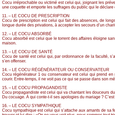
Cocu irréprochable ou victimé est celui qui, joignant les pr
une coquette et emporte les suffrages du public qui le déclare 
11. – LE COCU DE PRESCRIPTION
Cocu de prescription est celui qui fait des absences, de long
longue durée des privations, à accepter les secours d’un charit
12. – LE COCU ABSORBÉ
Cocu absorbé est celui que le torrent des affaires éloigne san
maison.
13. – LE COCU DE SANTÉ
Cocu de santé est celui qui, par ordonnance de la faculté, s’
s’en offenser.
14. – LE COCU RÉGÉNÉRATEUR OU CONSERVATEUR
Cocu régénérateur 1 ou conservateur est celui qui prend en 
courir. Entre-temps, il ne voit pas ce qui se passe dans son mé
15. – LE COCU PROPAGANDISTE
Cocu propagandiste est celui qui va chantant les douceurs du
Du cocuage. À qui conte-t-il ses apologies du mariage ? C’est le
16. – LE COCU SYMPATHIQUE
Cocu sympathique est celui qui s’attache aux amants de sa fe
trouver et lui dire : «On ne vous voit plus, nous sommes tout t