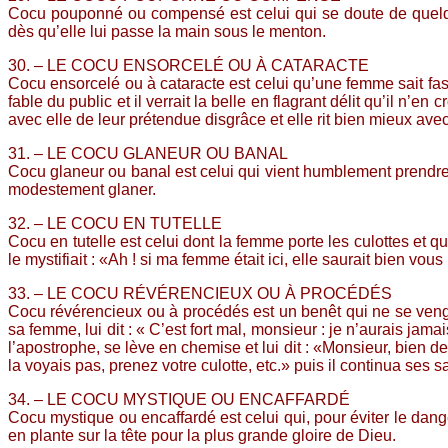
Cocu pouponné ou compensé est celui qui se doute de quelq
dès qu’elle lui passe la main sous le menton.
30. – LE COCU ENSORCELÉ OU À CATARACTE
Cocu ensorcelé ou à cataracte est celui qu’une femme sait fasci
fable du public et il verrait la belle en flagrant délit qu’il n’e
avec elle de leur prétendue disgrâce et elle rit bien mieux av
31. – LE COCU GLANEUR OU BANAL
Cocu glaneur ou banal est celui qui vient humblement prendre p
modestement glaner.
32. – LE COCU EN TUTELLE
Cocu en tutelle est celui dont la femme porte les culottes et 
le mystifiait : «Ah ! si ma femme était ici, elle saurait bien vou
33. – LE COCU RÉVÉRENCIEUX OU À PROCÉDÉS
Cocu révérencieux ou à procédés est un benêt qui ne se venge
sa femme, lui dit : « C’est fort mal, monsieur : je n’aurais j
l’apostrophe, se lève en chemise et lui dit : «Monsieur, bien d
la voyais pas, prenez votre culotte, etc.» puis il continua ses
34. – LE COCU MYSTIQUE OU ENCAFFARDÉ
Cocu mystique ou encaffardé est celui qui, pour éviter le dange
en plante sur la tête pour la plus grande gloire de Dieu.