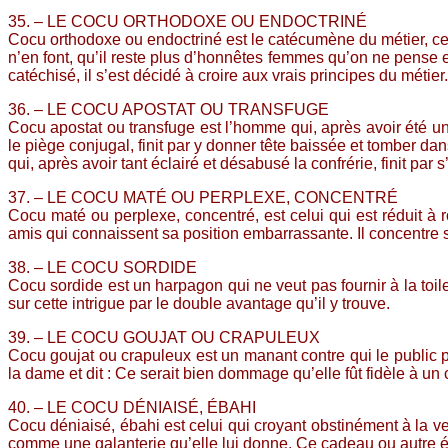
35. – LE COCU ORTHODOXE OU ENDOCTRINÉ
Cocu orthodoxe ou endoctriné est le catécumène du métier, celu
n’en font, qu’il reste plus d’honnêtes femmes qu’on ne pense e
catéchisé, il s’est décidé à croire aux vrais principes du métie
36. – LE COCU APOSTAT OU TRANSFUGE
Cocu apostat ou transfuge est l’homme qui, après avoir été un
le piège conjugal, finit par y donner tête baissée et tomber dans
qui, après avoir tant éclairé et désabusé la confrérie, finit par s
37. – LE COCU MATÉ OU PERPLEXE, CONCENTRÉ
Cocu maté ou perplexe, concentré, est celui qui est réduit à 
amis qui connaissent sa position embarrassante. Il concentre s
38. – LE COCU SORDIDE
Cocu sordide est un harpagon qui ne veut pas fournir à la toile
sur cette intrigue par le double avantage qu’il y trouve.
39. – LE COCU GOUJAT OU CRAPULEUX
Cocu goujat ou crapuleux est un manant contre qui le public p
la dame et dit : Ce serait bien dommage qu’elle fût fidèle à u
40. – LE COCU DÉNIAISÉ, ÉBAHI
Cocu déniaisé, ébahi est celui qui croyant obstinément à la 
comme une galanterie qu’elle lui donne. Ce cadeau ou autre évé