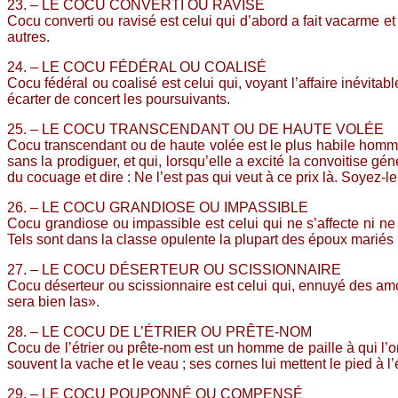
23. – LE COCU CONVERTI OU RAVISÉ
Cocu converti ou ravisé est celui qui d’abord a fait vacarme et 
autres.
24. – LE COCU FÉDÉRAL OU COALISÉ
Cocu fédéral ou coalisé est celui qui, voyant l’affaire inévit
écarter de concert les poursuivants.
25. – LE COCU TRANSCENDANT OU DE HAUTE VOLÉE
Cocu transcendant ou de haute volée est le plus habile homme d
sans la prodiguer, et qui, lorsqu’elle a excité la convoitise 
du cocuage et dire : Ne l’est pas qui veut à ce prix là. Soyez-
26. – LE COCU GRANDIOSE OU IMPASSIBLE
Cocu grandiose ou impassible est celui qui ne s’affecte ni ne
Tels sont dans la classe opulente la plupart des époux mariés p
27. – LE COCU DÉSERTEUR OU SCISSIONNAIRE
Cocu déserteur ou scissionnaire est celui qui, ennuyé des amou
sera bien las».
28. – LE COCU DE L’ÉTRIER OU PRÊTE-NOM
Cocu de l’étrier ou prête-nom est un homme de paille à qui l
souvent la vache et le veau ; ses cornes lui mettent le pied à 
29. – LE COCU POUPONNÉ OU COMPENSÉ