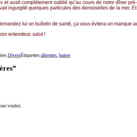
s et avait complètement oublié qu’au cours de notre dîner pré-b
l avait ingurgité quelques particules des demoiselles de la mer. 
emandez lui un bulletin de santé, ça vous évitera un manque au
bon entendeur, salut !
ries
Divers
Étiquettes
allergies
,
baiser
gères”
vous voulez.