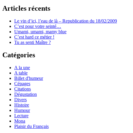
Articles récents
Le vin d’ici, l’eau de là – Republication du 18/02/2009
C’est pour votre seinté…
Umami, umami, mamy blue
C’est hard ce métier !
Tu as senti Maître ?
Catégories
A la une
A table
Billet d'humeur
Cépages
Citations
Dégustation
Divers
Histoire
Humour
Lecture
Mona
Plaisir du Français