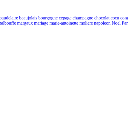
baudelaire
beaujolais
bourgogne
cepage
champagne
chocolat
cocu
con
albouffe
margaux
mariage
marie-antoinette
moliere
napoleon
Noel
Par