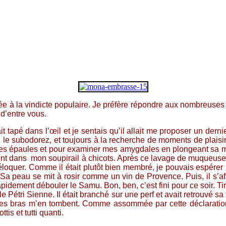
vée à la vindicte populaire. Je préfère répondre aux nombreuses
 d’entre vous.
 tapé dans l’œil et je sentais qu’il allait me proposer un dernie
e subodorez, et toujours à la recherche de moments de plaisir 
r mes épaules et pour examiner mes amygdales en plongeant sa
moment dans mon soupirail à chicots. Après ce lavage de muqueu
déloquer. Comme il était plutôt bien membré, je pouvais espére
peau se mit à rosir comme un vin de Provence. Puis, il s’affa
pidement débouler le Samu. Bon, ben, c’est fini pour ce soir. Tir
 Pétri Sienne. Il était branché sur une perf et avait retrouvé sa 
. Les bras m’en tombent. Comme assommée par cette déclaration,
tis et tutti quanti.