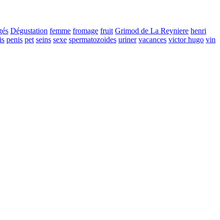
gés
Dégustation
femme
fromage
fruit
Grimod de La Reyniere
henri
is
penis
pet
seins
sexe
spermatozoides
uriner
vacances
victor hugo
vin