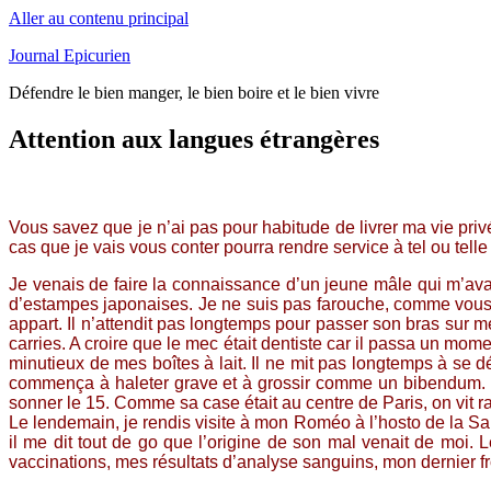
Aller au contenu principal
Journal Epicurien
Défendre le bien manger, le bien boire et le bien vivre
Attention aux langues étrangères
Vous savez que je n’ai pas pour habitude de livrer ma vie pri
cas que je vais vous conter pourra rendre service à tel ou telle
Je venais de faire la connaissance d’un jeune mâle qui m’avait
d’estampes japonaises. Je ne suis pas farouche, comme vous l
appart. Il n’attendit pas longtemps pour passer son bras su
carries. A croire que le mec était dentiste car il passa un 
minutieux de mes boîtes à lait. Il ne mit pas longtemps à se 
commença à haleter grave et à grossir comme un bibendum. Sa 
sonner le 15. Comme sa case était au centre de Paris, on vit ra
Le lendemain, je rendis visite à mon Roméo à l’hosto de la Sale
il me dit tout de go que l’origine de son mal venait de moi
vaccinations, mes résultats d’analyse sanguins, mon dernier frot