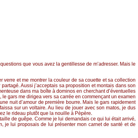
 questions que vous avez la gentillesse de m’adresser. Mais le
r verre et me montrer la couleur de sa couette et sa collection
partagé. Aussi j’acceptais sa proposition et montais dans son
 menteuse dans ma boîte à dominos en cherchant d’éventuelles
se, le gars me dirigea vers sa carrée en commençant un examen
r une nuit d’amour de première bourre. Mais le gars rapidement
issa sur un voltaire. Au lieu de jouer avec son matos, je dus
ez le rideau plutôt que la nouille à Pèpère.
taille de guêpe. Comme je lui demandais ce qui lui était arrivé,
 je lui proposais de lui présenter mon carnet de santé et de