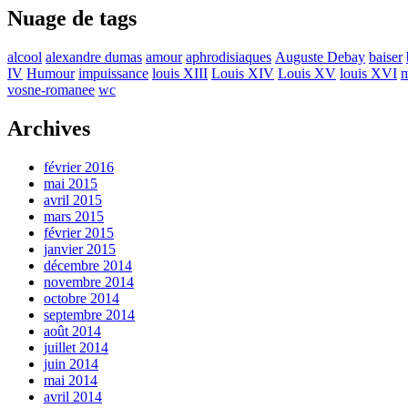
Nuage de tags
alcool
alexandre dumas
amour
aphrodisiaques
Auguste Debay
baiser
IV
Humour
impuissance
louis XIII
Louis XIV
Louis XV
louis XVI
m
vosne-romanee
wc
Archives
février 2016
mai 2015
avril 2015
mars 2015
février 2015
janvier 2015
décembre 2014
novembre 2014
octobre 2014
septembre 2014
août 2014
juillet 2014
juin 2014
mai 2014
avril 2014