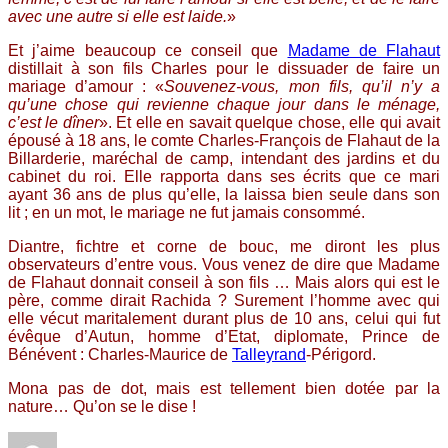
avec une autre si elle est laide.
»
Et j’aime beaucoup ce conseil que
Madame de Flahaut
distillait à son fils Charles pour le dissuader de faire un
mariage d’amour : «
Souvenez-vous, mon fils, qu’il n’y a
qu’une chose qui revienne chaque jour dans le ménage,
c’est le dîner
». Et elle en savait quelque chose, elle qui avait
épousé à 18 ans, le comte Charles-François de Flahaut de la
Billarderie, maréchal de camp, intendant des jardins et du
cabinet du roi. Elle rapporta dans ses écrits que ce mari
ayant 36 ans de plus qu’elle, la laissa bien seule dans son
lit ; en un mot, le mariage ne fut jamais consommé.
Diantre, fichtre et corne de bouc, me diront les plus
observateurs d’entre vous. Vous venez de dire que Madame
de Flahaut donnait conseil à son fils … Mais alors qui est le
père, comme dirait Rachida ? Surement l’homme avec qui
elle vécut maritalement durant plus de 10 ans, celui qui fut
évêque d’Autun, homme d’Etat, diplomate, Prince de
Bénévent : Charles-Maurice de
Talleyrand
-Périgord.
Mona pas de dot, mais est tellement bien dotée par la
nature… Qu’on se le dise !