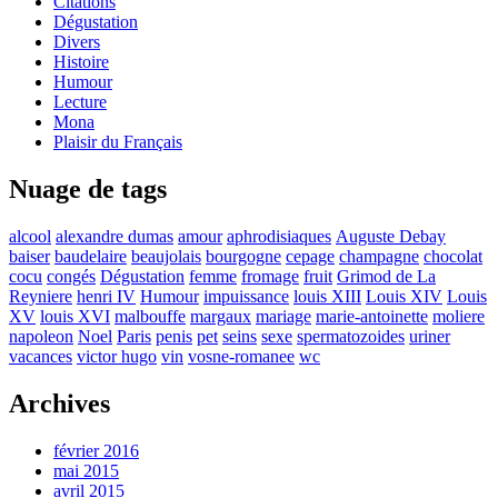
Citations
Dégustation
Divers
Histoire
Humour
Lecture
Mona
Plaisir du Français
Nuage de tags
alcool
alexandre dumas
amour
aphrodisiaques
Auguste Debay
baiser
baudelaire
beaujolais
bourgogne
cepage
champagne
chocolat
cocu
congés
Dégustation
femme
fromage
fruit
Grimod de La
Reyniere
henri IV
Humour
impuissance
louis XIII
Louis XIV
Louis
XV
louis XVI
malbouffe
margaux
mariage
marie-antoinette
moliere
napoleon
Noel
Paris
penis
pet
seins
sexe
spermatozoides
uriner
vacances
victor hugo
vin
vosne-romanee
wc
Archives
février 2016
mai 2015
avril 2015