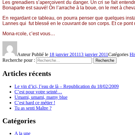
Les grenadiers s’aperçoivent du danger. Un cri se fait entendr
Bonaparte est sauvé! On l’arrache à la boue, on le met à che
En regardant ce tableau, on pourra penser que quelques instan
Lannes qui fut blessé en le couvrant de son corps. Et ce pont 
Mona-rcole, c’est vous…
Auteur
Publié le
18 janvier 2011
13 janvier 2011
Catégories
Hi
Recherche pour :
Recherche
Articles récents
Le vin d’ici, l’eau de là – Republication du 18/02/2009
C’est pour votre seinté…
Umami, umami, mamy blue
C’est hard ce métier !
Tu as senti Maître ?
Catégories
A la une