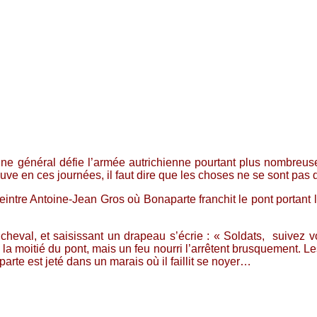
général défie l’armée autrichienne pourtant plus nombreuse. A
preuve en ces journées, il faut dire que les choses ne se sont pa
 peintre Antoine-Jean Gros où Bonaparte franchit le pont portan
heval, et saisissant un drapeau s’écrie : « Soldats, suivez vot
 la moitié du pont, mais un feu nourri l’arrêtent brusquement. Le
arte est jeté dans un marais où il faillit se noyer…