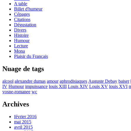
A table
Billet d'humeur
Cépages
Citations
Dégustation
Divers
Histoire
Humour
Lecture
Mona
Plaisir du Français
Nuage de tags
alcool
alexandre dumas
amour
aphrodisiaques
Auguste Debay
baiser
IV
Humour
impuissance
louis XIII
Louis XIV
Louis XV
louis XVI
m
vosne-romanee
wc
Archives
février 2016
mai 2015
avril 2015