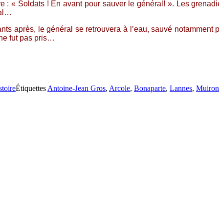
e : « Soldats ! En avant pour sauver le général! ». Les grenadi
val…
ts après, le général se retrouvera à l’eau, sauvé notamment pa
ne fut pas pris…
stoire
Étiquettes
Antoine-Jean Gros
,
Arcole
,
Bonaparte
,
Lannes
,
Muiron