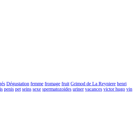
gés
Dégustation
femme
fromage
fruit
Grimod de La Reyniere
henri
is
penis
pet
seins
sexe
spermatozoides
uriner
vacances
victor hugo
vin