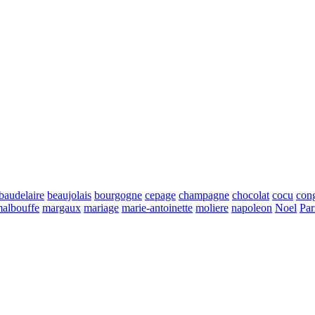
baudelaire
beaujolais
bourgogne
cepage
champagne
chocolat
cocu
con
albouffe
margaux
mariage
marie-antoinette
moliere
napoleon
Noel
Par