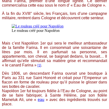
Maria Farina, premier d’une longue lignée. Ce dernier
commercialisa cette eau sous le nom d’ « Eau de Cologne ».
À la fin du XVIII° siècle, les Français, lors d’une campagne
militaire, rentrent dans Cologne et découvrent cette senteur.
Le rouleau créé pour Napoléon
Mais c’est Napoléon 1er qui sera le meilleur ambassadeur
de la famille Farina. Il en consommait une soixantaine de
litres par mois. Il en parfumait sa personne, ses
appartements, son cheval, se baignait dedans, la buvait… Il
affirmait qu’elle stimulait sa matière grise et recommandait
« le canard Farina »
.
[1]
Dès 1806, un descendant Farina ouvrait une boutique à
Paris au 331 rue Saint Honoré et créait pour l’Empereur un
flacon en forme de rouleau pour qu’il puisse le glisser dans
ses bottes de cavalier.
Napoléon 1er fut toujours fidèle à l’Eau de Cologne, au point
de se faire fabriquer, à Sainte Hélène, par son fidèle
Mameluk Ali, une «
eau
» avec des ingrédients trouvés sur
place.