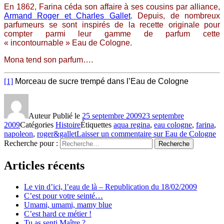
En 1862, Farina céda son affaire à ses cousins par alliance,
Armand Roger et Charles Gallet
. Depuis, de nombreux
parfumeurs se sont inspirés de la recette originale pour
compter parmi leur gamme de parfum cette
« incontournable » Eau de Cologne.
Mona tend son parfum….
[1]
Morceau de sucre trempé dans l’Eau de Cologne
Auteur
Publié le
25 septembre 2009
23 septembre
2009
Catégories
Histoire
Étiquettes
aqua regina
,
eau cologne
,
farina
,
napoleon
,
roger&gallet
Laisser un commentaire
sur Eau de Cologne
Recherche pour :
Recherche
Articles récents
Le vin d’ici, l’eau de là – Republication du 18/02/2009
C’est pour votre seinté…
Umami, umami, mamy blue
C’est hard ce métier !
Tu as senti Maître ?