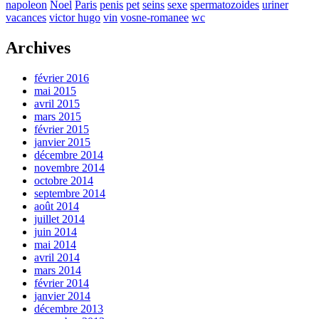
napoleon
Noel
Paris
penis
pet
seins
sexe
spermatozoides
uriner
vacances
victor hugo
vin
vosne-romanee
wc
Archives
février 2016
mai 2015
avril 2015
mars 2015
février 2015
janvier 2015
décembre 2014
novembre 2014
octobre 2014
septembre 2014
août 2014
juillet 2014
juin 2014
mai 2014
avril 2014
mars 2014
février 2014
janvier 2014
décembre 2013