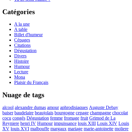
Catégories
A la une
A table
Billet d'humeur
Cépages
Citations
Dégustation
Divers
Histoire
Humour
Lecture
Mona
Plaisir du Français
Nuage de tags
alcool
alexandre dumas
amour
aphrodisiaques
Auguste Debay
baiser
baudelaire
beaujolais
bourgogne
cepage
champagne
chocolat
cocu
congés
Dégustation
femme
fromage
fruit
Grimod de La
Reyniere
henri IV
Humour
impuissance
louis XIII
Louis XIV
Louis
XV
louis XVI
malbouffe
margaux
mariage
marie-antoinette
moliere