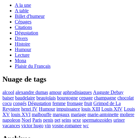
A la une
A table
Billet d'humeur
Cépages
Citations
Dégustation
Divers
Histoire
Humour
Lecture
Mona
Plaisir du Français
Nuage de tags
alcool
alexandre dumas
amour
aphrodisiaques
Auguste Debay
baiser
baudelaire
beaujolais
bourgogne
cepage
champagne
chocolat
cocu
congés
Dégustation
femme
fromage
fruit
Grimod de La
Reyniere
henri IV
Humour
impuissance
louis XIII
Louis XIV
Louis
XV
louis XVI
malbouffe
margaux
mariage
marie-antoinette
moliere
napoleon
Noel
Paris
penis
pet
seins
sexe
spermatozoides
uriner
vacances
victor hugo
vin
vosne-romanee
wc