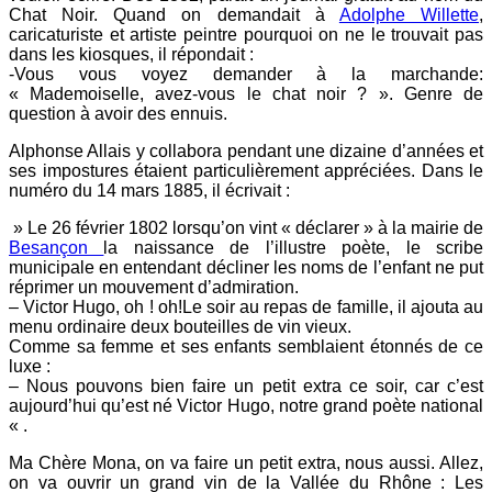
Chat Noir. Quand on demandait à
Adolphe Willette
,
caricaturiste et artiste peintre pourquoi on ne le trouvait pas
dans les kiosques, il répondait :
-Vous vous voyez demander à la marchande:
« Mademoiselle, avez-vous le chat noir ? ». Genre de
question à avoir des ennuis.
Alphonse Allais y collabora pendant une dizaine d’années et
ses impostures étaient particulièrement appréciées. Dans le
numéro du 14 mars 1885, il écrivait :
» Le 26 février 1802 lorsqu’on vint « déclarer » à la mairie de
Besançon
la naissance de l’illustre poète, le scribe
municipale en entendant décliner les noms de l’enfant ne put
réprimer un mouvement d’admiration.
– Victor Hugo, oh ! oh!Le soir au repas de famille, il ajouta au
menu ordinaire deux bouteilles de vin vieux.
Comme sa femme et ses enfants semblaient étonnés de ce
luxe :
– Nous pouvons bien faire un petit extra ce soir, car c’est
aujourd’hui qu’est né Victor Hugo, notre grand poète national
« .
Ma Chère Mona, on va faire un petit extra, nous aussi. Allez,
on va ouvrir un grand vin de la Vallée du Rhône : Les