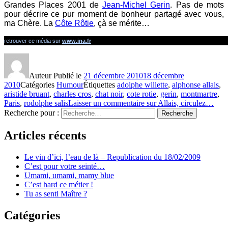
Grandes Places 2001 de
Jean-Michel Gerin
. Pas de mots
pour décrire ce pur moment de bonheur partagé avec vous,
ma Chère. La
Côte Rôtie
, çà se mérite…
retrouver ce média sur
www.ina.fr
Auteur
Publié le
21 décembre 2010
18 décembre
2010
Catégories
Humour
Étiquettes
adolphe willette
,
alphonse allais
,
aristide bruant
,
charles cros
,
chat noir
,
cote rotie
,
gerin
,
montmartre
,
Paris
,
rodolphe salis
Laisser un commentaire
sur Allais, circulez…
Recherche pour :
Recherche
Articles récents
Le vin d’ici, l’eau de là – Republication du 18/02/2009
C’est pour votre seinté…
Umami, umami, mamy blue
C’est hard ce métier !
Tu as senti Maître ?
Catégories