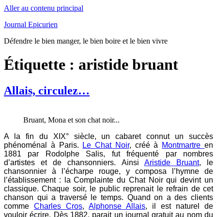
Aller au contenu principal
Journal Epicurien
Défendre le bien manger, le bien boire et le bien vivre
Étiquette : aristide bruant
Allais, circulez…
Bruant, Mona et son chat noir...
A la fin du XIX° siècle, un cabaret connut un succès
phénoménal à Paris.
Le Chat Noir
, créé à
Montmartre
en
1881 par Rodolphe Salis, fut fréquenté par nombres
d’artistes et de chansonniers. Ainsi
Aristide Bruant
, le
chansonnier à l’écharpe rouge, y composa l’hymne de
l’établissement : la Complainte du Chat Noir qui devint un
classique. Chaque soir, le public reprenait le refrain de cet
chanson qui a traversé le temps. Quand on a des clients
comme
Charles Cros
,
Alphonse Allais
, il est naturel de
vouloir écrire. Dès 1882, parait un journal gratuit au nom du