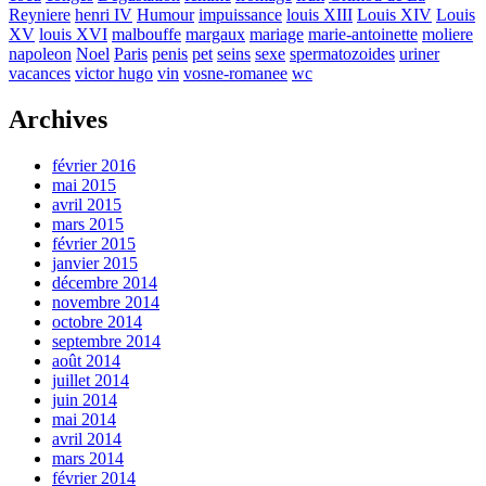
Reyniere
henri IV
Humour
impuissance
louis XIII
Louis XIV
Louis
XV
louis XVI
malbouffe
margaux
mariage
marie-antoinette
moliere
napoleon
Noel
Paris
penis
pet
seins
sexe
spermatozoides
uriner
vacances
victor hugo
vin
vosne-romanee
wc
Archives
février 2016
mai 2015
avril 2015
mars 2015
février 2015
janvier 2015
décembre 2014
novembre 2014
octobre 2014
septembre 2014
août 2014
juillet 2014
juin 2014
mai 2014
avril 2014
mars 2014
février 2014