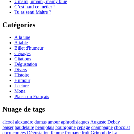
Umami, umami, mamy blue
C’est hard ce métier !
Tu as senti Maître ?
Catégories
A la une
A table
Billet d'humeur
Cépages
Citations
Dégustation
Divers
Histoire
Humour
Lecture
Mona
Plaisir du Français
Nuage de tags
alcool
alexandre dumas
amour
aphrodisiaques
Auguste Debay
baiser
baudelaire
beaujolais
bourgogne
cepage
champagne
chocolat
cocu
congés
Dégustation
femme
fromage
fruit
Grimod de La