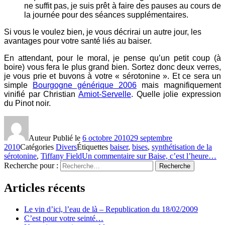
ne suffit pas, je suis prêt à faire des pauses au cours de
la journée pour des séances supplémentaires.
Si vous le voulez bien, je vous décrirai un autre jour, les
avantages pour votre santé liés au baiser.
En attendant, pour le moral, je pense qu’un petit coup (à
boire) vous fera le plus grand bien. Sortez donc deux verres,
je vous prie et buvons à votre « sérotonine ». Et ce sera un
simple
Bourgogne générique 2006
mais magnifiquement
vinifié par Christian
Amiot-Servelle
. Quelle jolie expression
du Pinot noir.
Auteur
Publié le
6 octobre 2010
29 septembre
2010
Catégories
Divers
Étiquettes
baiser
,
bises
,
synthétisation de la
sérotonine
,
Tiffany Field
Un commentaire
sur Baise, c’est l’heure…
Recherche pour :
Recherche
Articles récents
Le vin d’ici, l’eau de là – Republication du 18/02/2009
C’est pour votre seinté…