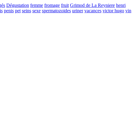
gés
Dégustation
femme
fromage
fruit
Grimod de La Reyniere
henri
is
penis
pet
seins
sexe
spermatozoides
uriner
vacances
victor hugo
vin