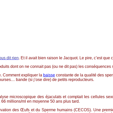
us dit rien
. Et il avait bien raison le Jacquot. Le pire, c’est que 
oduits dont on ne connait pas (ou ne dit pas) les conséquences 
e. Comment expliquer la
baisse
constante de la qualité des sper
bourses… bande (si j’ose dire) de petits reproducteurs.
lyse microscopique des éjaculats et comptait les cellules sex
66 millions/ml en moyenne 50 ans plus tard.
vation des Œufs et du Sperme humains (CECOS). Une première