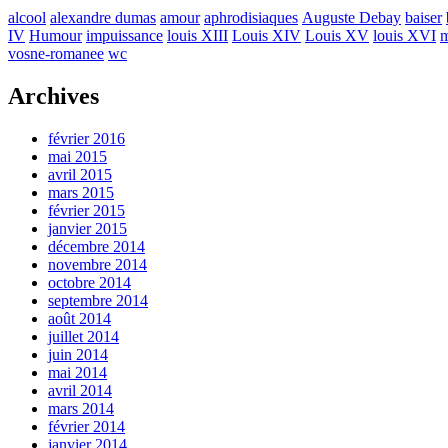
alcool
alexandre dumas
amour
aphrodisiaques
Auguste Debay
baiser
IV
Humour
impuissance
louis XIII
Louis XIV
Louis XV
louis XVI
m
vosne-romanee
wc
Archives
février 2016
mai 2015
avril 2015
mars 2015
février 2015
janvier 2015
décembre 2014
novembre 2014
octobre 2014
septembre 2014
août 2014
juillet 2014
juin 2014
mai 2014
avril 2014
mars 2014
février 2014
janvier 2014