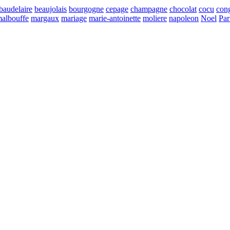
baudelaire
beaujolais
bourgogne
cepage
champagne
chocolat
cocu
con
albouffe
margaux
mariage
marie-antoinette
moliere
napoleon
Noel
Par