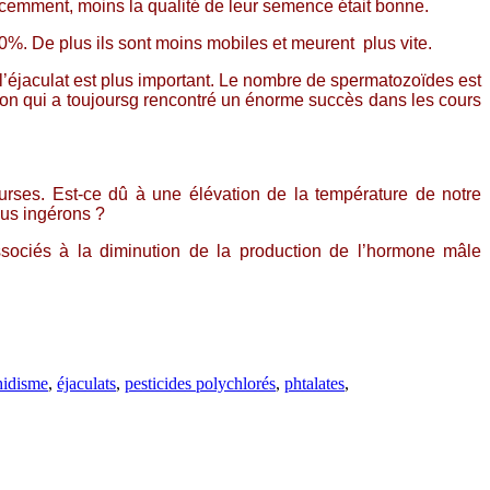
cemment, moins la qualité de leur semence était bonne.
%. De plus ils sont moins mobiles et meurent plus vite.
l’éjaculat est plus important. Le nombre de spermatozoïdes est
ion qui a toujoursg rencontré un énorme succès dans les cours
ourses. Est-ce dû à une élévation de la température de notre
ous ingérons ?
sociés à la diminution de la production de l’hormone mâle
hidisme
,
éjaculats
,
pesticides polychlorés
,
phtalates
,