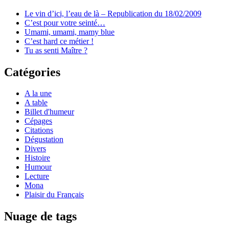
Le vin d’ici, l’eau de là – Republication du 18/02/2009
C’est pour votre seinté…
Umami, umami, mamy blue
C’est hard ce métier !
Tu as senti Maître ?
Catégories
A la une
A table
Billet d'humeur
Cépages
Citations
Dégustation
Divers
Histoire
Humour
Lecture
Mona
Plaisir du Français
Nuage de tags