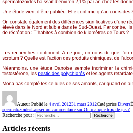
spermatozoïdes baissait d’environ 2,1% par an chez les donne
Une étude vient d’être publiée. Elle confirme qu’au cours de
On constate également des différences significatives d’une ré
élevé dans le Nord et faible dans le Sud-Ouest. Par contre, 
de récréation : T’habites à combien de kilomètres de Tours ?
Les recherches continuent. A ce jour, on nous dit que l’on 
scrotum ? Quelle est l’action des produits chimiques, de l’alc
Néanmoins, une étude Danoise semble incriminer la chimi
testostérone, les
pesticides polychlorés
et les agents retardat
Mona pas compté les cellules de ses amants, car quand on ai
Auteur
Publié le
4 avril 2012
31 mars 2012
Catégories
Divers
É
spermatozoides
Laisser un commentaire
sur On manque trop de jus ?
Recherche pour :
Recherche
Articles récents