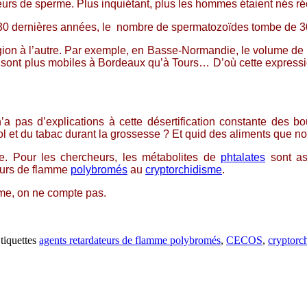
urs de sperme. Plus inquiétant, plus les hommes étaient nés ré
s 30 dernières années, le nombre de spermatozoïdes tombe de 30
gion à l’autre. Par exemple, en Basse-Normandie, le volume de 
ils sont plus mobiles à Bordeaux qu’à Tours… D’où cette express
n’a pas d’explications à cette désertification constante des b
ool et du tabac durant la grossesse ? Et quid des aliments que n
e. Pour les chercheurs, les métabolites de
phtalates
sont as
eurs de flamme
polybromés
au
cryptorchidisme
.
me, on ne compte pas.
tiquettes
agents retardateurs de flamme polybromés
,
CECOS
,
cryptorc