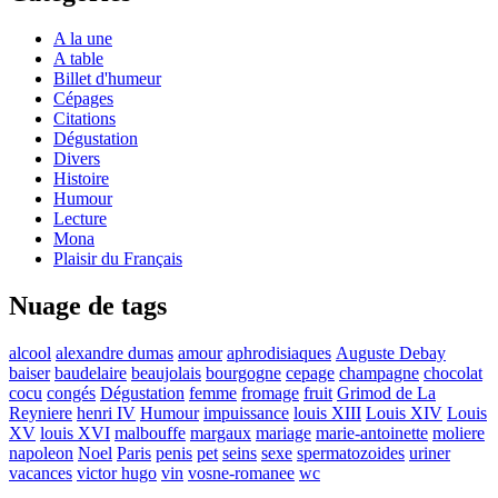
A la une
A table
Billet d'humeur
Cépages
Citations
Dégustation
Divers
Histoire
Humour
Lecture
Mona
Plaisir du Français
Nuage de tags
alcool
alexandre dumas
amour
aphrodisiaques
Auguste Debay
baiser
baudelaire
beaujolais
bourgogne
cepage
champagne
chocolat
cocu
congés
Dégustation
femme
fromage
fruit
Grimod de La
Reyniere
henri IV
Humour
impuissance
louis XIII
Louis XIV
Louis
XV
louis XVI
malbouffe
margaux
mariage
marie-antoinette
moliere
napoleon
Noel
Paris
penis
pet
seins
sexe
spermatozoides
uriner
vacances
victor hugo
vin
vosne-romanee
wc