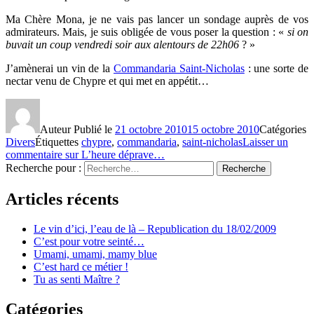
Ma Chère Mona, je ne vais pas lancer un sondage auprès de vos
admirateurs. Mais, je suis obligée de vous poser la question : «
si on
buvait un coup vendredi soir aux alentours de 22h06
? »
J’amènerai un vin de la
Commandaria Saint-Nicholas
: une sorte de
nectar venu de Chypre et qui met en appétit…
Auteur
Publié le
21 octobre 2010
15 octobre 2010
Catégories
Divers
Étiquettes
chypre
,
commandaria
,
saint-nicholas
Laisser un
commentaire
sur L’heure déprave…
Recherche pour :
Recherche
Articles récents
Le vin d’ici, l’eau de là – Republication du 18/02/2009
C’est pour votre seinté…
Umami, umami, mamy blue
C’est hard ce métier !
Tu as senti Maître ?
Catégories