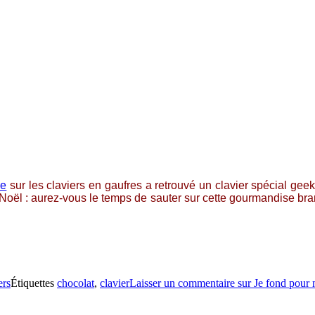
le
sur les claviers en gaufres a retrouvé un clavier spécial geek
ël : aurez-vous le temps de sauter sur cette gourmandise branc
ers
Étiquettes
chocolat
,
clavier
Laisser un commentaire
sur Je fond pour 