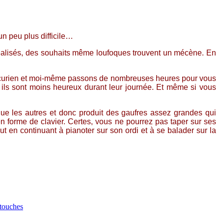
un peu plus difficile…
s réalisés, des souhaits même loufoques trouvent un mécène. En
 Lépicurien et moi-même passons de nombreuses heures pour vous
, ils sont moins heureux durant leur journée. Et même si vous
que les autres et donc produit des gaufres assez grandes qui
en forme de clavier. Certes, vous ne pourrez pas taper sur ses
t en continuant à pianoter sur son ordi et à se balader sur la
touches