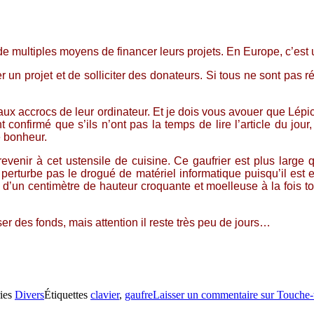
de multiples moyens de financer leurs projets. En Europe, c’est 
ser un projet et de solliciter des donateurs. Si tous ne sont pa
iné aux accrocs de leur ordinateur. Et je dois vous avouer que
confirmé que s’ils n’ont pas la temps de lire l’article du jour
e bonheur.
evenir à cet ustensile de cuisine. Ce gaufrier est plus large 
 perturbe pas le drogué de matériel informatique puisqu’il est 
’un centimètre de hauteur croquante et moelleuse à la fois tou
er des fonds, mais attention il reste très peu de jours…
ies
Divers
Étiquettes
clavier
,
gaufre
Laisser un commentaire
sur Touche-