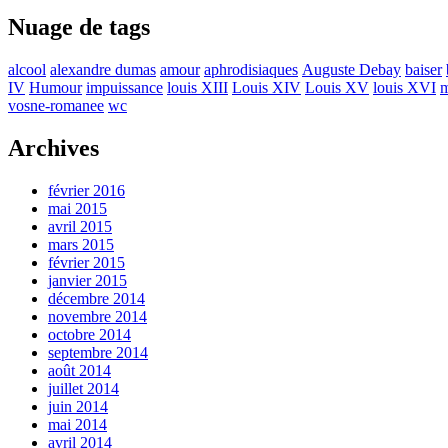
Nuage de tags
alcool
alexandre dumas
amour
aphrodisiaques
Auguste Debay
baiser
IV
Humour
impuissance
louis XIII
Louis XIV
Louis XV
louis XVI
m
vosne-romanee
wc
Archives
février 2016
mai 2015
avril 2015
mars 2015
février 2015
janvier 2015
décembre 2014
novembre 2014
octobre 2014
septembre 2014
août 2014
juillet 2014
juin 2014
mai 2014
avril 2014