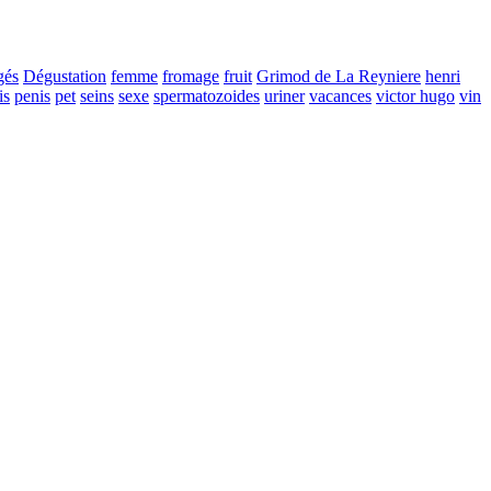
gés
Dégustation
femme
fromage
fruit
Grimod de La Reyniere
henri
is
penis
pet
seins
sexe
spermatozoides
uriner
vacances
victor hugo
vin