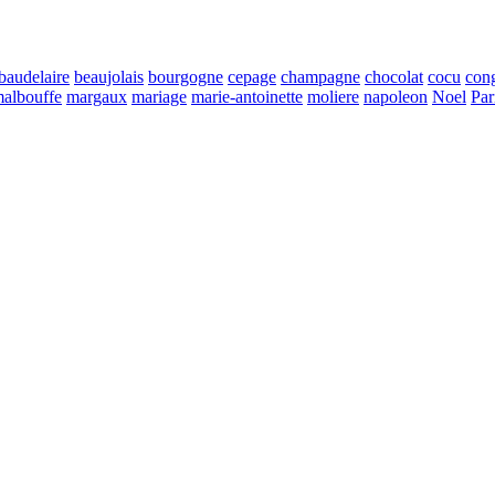
baudelaire
beaujolais
bourgogne
cepage
champagne
chocolat
cocu
con
albouffe
margaux
mariage
marie-antoinette
moliere
napoleon
Noel
Par