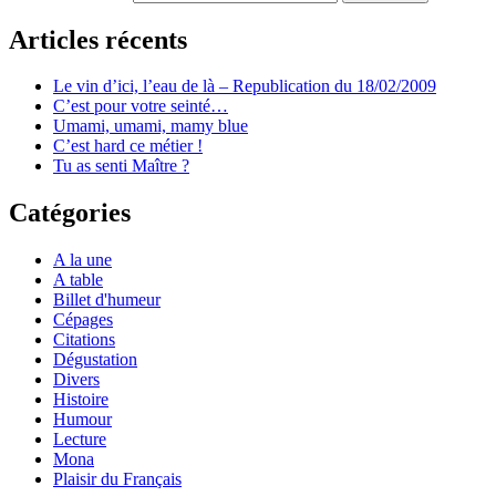
Articles récents
Le vin d’ici, l’eau de là – Republication du 18/02/2009
C’est pour votre seinté…
Umami, umami, mamy blue
C’est hard ce métier !
Tu as senti Maître ?
Catégories
A la une
A table
Billet d'humeur
Cépages
Citations
Dégustation
Divers
Histoire
Humour
Lecture
Mona
Plaisir du Français