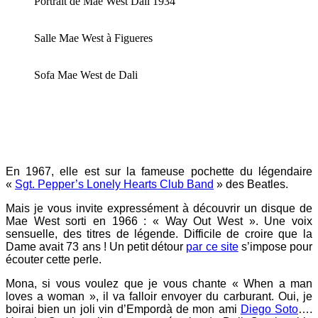
Portrait de Mae West Dali 1934
Salle Mae West à Figueres
Sofa Mae West de Dali
En 1967, elle est sur la fameuse pochette du légendaire
«
Sgt. Pepper’s Lonely Hearts Club Band
» des Beatles.
Mais je vous invite expressément à découvrir un disque de
Mae West sorti en 1966 : « Way Out West ». Une voix
sensuelle, des titres de légende. Difficile de croire que la
Dame avait 73 ans ! Un petit détour
par ce site
s’impose pour
écouter cette perle.
Mona, si vous voulez que je vous chante « When a man
loves a woman », il va falloir envoyer du carburant. Oui, je
boirai bien un joli vin d’Empordà de mon ami
Diego Soto
….