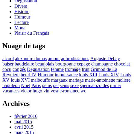
Dégustation
Divers
Histoire
Humour
Lecture
Mona
Plaisir du Français
Nuage de tags
alcool
alexandre dumas
amour
aphrodisiaques
Auguste Debay
baiser
baudelaire
beaujolais
bourgogne
cepage
champagne
chocolat
cocu
congés
Dégustation
femme
fromage
fruit
Grimod de La
Reyniere
henri IV
Humour
impuissance
louis XIII
Louis XIV
Louis
XV
louis XVI
malbouffe
margaux
mariage
marie-antoinette
moliere
napoleon
Noel
Paris
penis
pet
seins
sexe
spermatozoides
uriner
vacances
victor hugo
vin
vosne-romanee
wc
Archives
février 2016
mai 2015
avril 2015
mars 2015