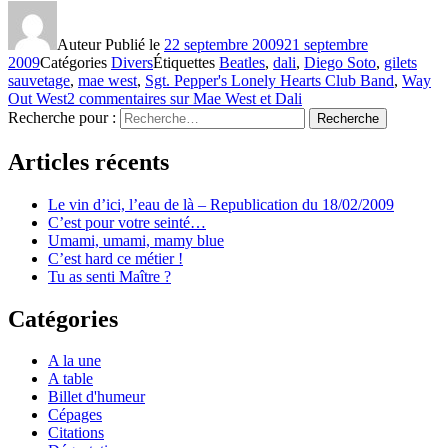
Auteur
Publié le
22 septembre 2009
21 septembre
2009
Catégories
Divers
Étiquettes
Beatles
,
dali
,
Diego Soto
,
gilets
sauvetage
,
mae west
,
Sgt. Pepper's Lonely Hearts Club Band
,
Way
Out West
2 commentaires
sur Mae West et Dali
Recherche pour :
Recherche
Articles récents
Le vin d’ici, l’eau de là – Republication du 18/02/2009
C’est pour votre seinté…
Umami, umami, mamy blue
C’est hard ce métier !
Tu as senti Maître ?
Catégories
A la une
A table
Billet d'humeur
Cépages
Citations