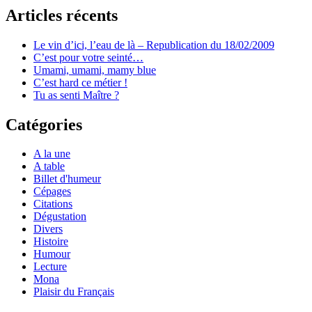
Articles récents
Le vin d’ici, l’eau de là – Republication du 18/02/2009
C’est pour votre seinté…
Umami, umami, mamy blue
C’est hard ce métier !
Tu as senti Maître ?
Catégories
A la une
A table
Billet d'humeur
Cépages
Citations
Dégustation
Divers
Histoire
Humour
Lecture
Mona
Plaisir du Français