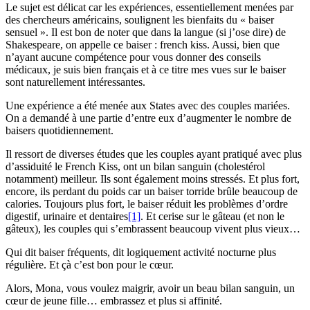
Le sujet est délicat car les expériences, essentiellement menées par
des chercheurs américains, soulignent les bienfaits du « baiser
sensuel ». Il est bon de noter que dans la langue (si j’ose dire) de
Shakespeare, on appelle ce baiser : french kiss. Aussi, bien que
n’ayant aucune compétence pour vous donner des conseils
médicaux, je suis bien français et à ce titre mes vues sur le baiser
sont naturellement intéressantes.
Une expérience a été menée aux States avec des couples mariées.
On a demandé à une partie d’entre eux d’augmenter le nombre de
baisers quotidiennement.
Il ressort de diverses études que les couples ayant pratiqué avec plus
d’assiduité le French Kiss, ont un bilan sanguin (cholestérol
notamment) meilleur. Ils sont également moins stressés. Et plus fort,
encore, ils perdant du poids car un baiser torride brûle beaucoup de
calories. Toujours plus fort, le baiser réduit les problèmes d’ordre
digestif, urinaire et dentaires
[1]
. Et cerise sur le gâteau (et non le
gâteux), les couples qui s’embrassent beaucoup vivent plus vieux…
Qui dit baiser fréquents, dit logiquement activité nocturne plus
régulière. Et çà c’est bon pour le cœur.
Alors, Mona, vous voulez maigrir, avoir un beau bilan sanguin, un
cœur de jeune fille… embrassez et plus si affinité.