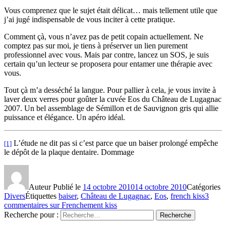
Vous comprenez que le sujet était délicat… mais tellement utile que
j’ai jugé indispensable de vous inciter à cette pratique.
Comment çà, vous n’avez pas de petit copain actuellement. Ne
comptez pas sur moi, je tiens à préserver un lien purement
professionnel avec vous. Mais par contre, lancez un SOS, je suis
certain qu’un lecteur se proposera pour entamer une thérapie avec
vous.
Tout çà m’a desséché la langue. Pour pallier à cela, je vous invite à
laver deux verres pour goûter la cuvée Eos du Château de Lugagnac
2007. Un bel assemblage de Sémillon et de Sauvignon gris qui allie
puissance et élégance. Un apéro idéal.
L’étude ne dit pas si c’est parce que un baiser prolongé empêche
[1]
le dépôt de la plaque dentaire. Dommage
Auteur
Publié le
14 octobre 2010
14 octobre 2010
Catégories
Divers
Étiquettes
baiser
,
Château de Lugagnac
,
Eos
,
french kiss
3
commentaires
sur Frenchement kiss
Recherche pour :
Recherche