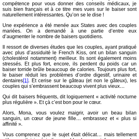
compétence pour vous donner des conseils médicaux, je
suis bien français et à ce titre mes vues sur le baiser sont
naturellement intéressantes. Qu’on se le dise !
Une expérience a été menée aux States avec des couples
mariées. On a demandé à une partie d’entre eux
d’augmenter le nombre de baisers quotidiens.
Il ressort de diverses études que les couples, ayant pratiqué
avec plus d’assiduité le French Kiss, ont un bilan sanguin
(cholestérol notamment) meilleur. Ils sont également moins
stressés. Et plus fort, encore, ils perdent du poids car un
baiser torride brûle beaucoup de calories. Toujours plus fort,
le baiser réduit les problèmes d’ordre digestif, urinaire et
dentaires
[1]
. Et cerise sur le gâteau (et non le gâteux), les
couples qui s’embrassent beaucoup vivent plus vieux…
Qui dit baisers fréquents, dit logiquement « activité nocturne
plus régulière ». Et çà c’est bon pour le cœur.
Alors, Mona, vous voulez maigrir, avoir un beau bilan
sanguin, un cœur de jeune fille… embrassez et « plus si
affinité ».
Vous comprenez que le sujet était délicat… mais tellement