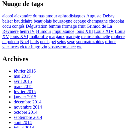
Nuage de tags
alcool
alexandre dumas
amour
aphrodisiaques
Auguste Debay
baiser
baudelaire
beaujolais
bourgogne
cepage
champagne
chocolat
cocu
congés
Dégustation
femme
fromage
fruit
Grimod de La
Reyniere
henri IV
Humour
impuissance
louis XIII
Louis XIV
Louis
XV
louis XVI
malbouffe
margaux
mariage
marie-antoinette
moliere
napoleon
Noel
Paris
penis
pet
seins
sexe
spermatozoides
uriner
vacances
victor hugo
vin
vosne-romanee
wc
Archives
février 2016
mai 2015
avril 2015
mars 2015
février 2015
janvier 2015
décembre 2014
novembre 2014
octobre 2014
septembre 2014
août 2014
juillet 2014