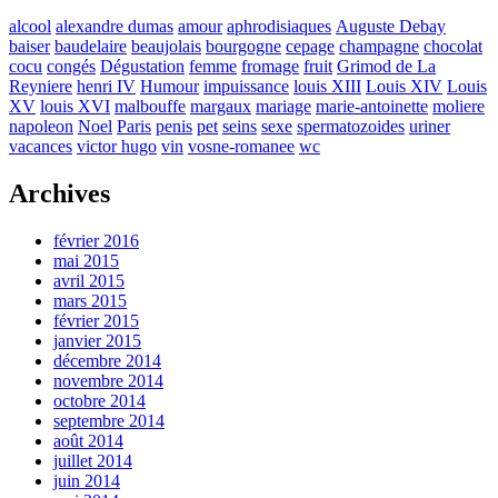
alcool
alexandre dumas
amour
aphrodisiaques
Auguste Debay
baiser
baudelaire
beaujolais
bourgogne
cepage
champagne
chocolat
cocu
congés
Dégustation
femme
fromage
fruit
Grimod de La
Reyniere
henri IV
Humour
impuissance
louis XIII
Louis XIV
Louis
XV
louis XVI
malbouffe
margaux
mariage
marie-antoinette
moliere
napoleon
Noel
Paris
penis
pet
seins
sexe
spermatozoides
uriner
vacances
victor hugo
vin
vosne-romanee
wc
Archives
février 2016
mai 2015
avril 2015
mars 2015
février 2015
janvier 2015
décembre 2014
novembre 2014
octobre 2014
septembre 2014
août 2014
juillet 2014
juin 2014