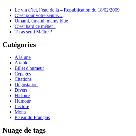
Le vin d’ici, l’eau de là – Republication du 18/02/2009
C’est pour votre seinté…
Umami, umami, mamy blue
C’est hard ce métier !
Tu as senti Maître ?
Catégories
A la une
A table
Billet d'humeur
Cépages
Citations
Dégustation
Divers
Histoire
Humour
Lecture
Mona
Plaisir du Français
Nuage de tags