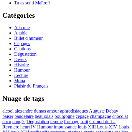
Tu as senti Maître ?
Catégories
A la une
A table
Billet d'humeur
Cépages
Citations
Dégustation
Divers
Histoire
Humour
Lecture
Mona
Plaisir du Français
Nuage de tags
alcool
alexandre dumas
amour
aphrodisiaques
Auguste Debay
baiser
baudelaire
beaujolais
bourgogne
cepage
champagne
chocolat
cocu
congés
Dégustation
femme
fromage
fruit
Grimod de La
Reyniere
henri IV
Humour
impuissance
louis XIII
Louis XIV
Louis