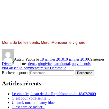
Mona de belles dents. Merci Monsieur le vigneron.
Auteur
Publié le
18 janvier 2010
10 janvier 2010
Catégories
Divers
Étiquettes
dents
,
gingivite
,
parodontal
,
polyphenols
,
vin
Laisser un commentaire
sur Dentesque
Recherche pour :
Recherche
Articles récents
Le vin d’ici, l’eau de là – Republication du 18/02/2009
C’est pour votre seinté…
Umami, umami, mamy blue
C’est hard ce métier !