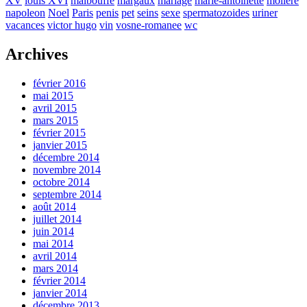
XV
louis XVI
malbouffe
margaux
mariage
marie-antoinette
moliere
napoleon
Noel
Paris
penis
pet
seins
sexe
spermatozoides
uriner
vacances
victor hugo
vin
vosne-romanee
wc
Archives
février 2016
mai 2015
avril 2015
mars 2015
février 2015
janvier 2015
décembre 2014
novembre 2014
octobre 2014
septembre 2014
août 2014
juillet 2014
juin 2014
mai 2014
avril 2014
mars 2014
février 2014
janvier 2014
décembre 2013