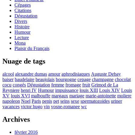
Cépages
Citations
Dégustation
Divers
Histoire
Humour
Lecture
Mona
Plaisir du Français
Nuage de tags
alcool
alexandre dumas
amour
aphrodisiaques
Auguste Debay
baiser
baudelaire
beaujolais
bourgogne
cepage
champagne
chocolat
cocu
congés
Dégustation
femme
fromage
fruit
Grimod de La
Reyniere
henri IV
Humour
impuissance
louis XIII
Louis XIV
Louis
XV
louis XVI
malbouffe
margaux
mariage
marie-antoinette
moliere
napoleon
Noel
Paris
penis
pet
seins
sexe
spermatozoides
uriner
vacances
victor hugo
vin
vosne-romanee
wc
Archives
février 2016