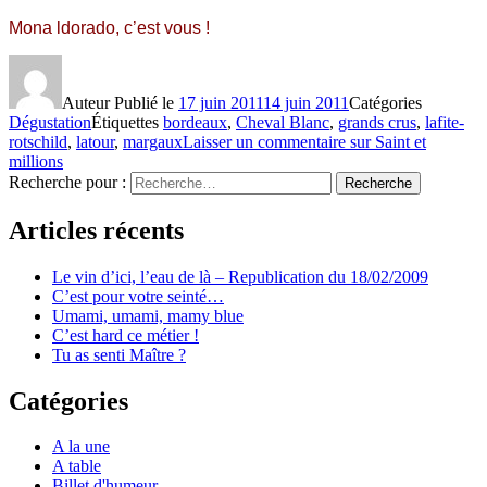
Mona ldorado, c’est vous !
Auteur
Publié le
17 juin 2011
14 juin 2011
Catégories
Dégustation
Étiquettes
bordeaux
,
Cheval Blanc
,
grands crus
,
lafite-
rotschild
,
latour
,
margaux
Laisser un commentaire
sur Saint et
millions
Recherche pour :
Recherche
Articles récents
Le vin d’ici, l’eau de là – Republication du 18/02/2009
C’est pour votre seinté…
Umami, umami, mamy blue
C’est hard ce métier !
Tu as senti Maître ?
Catégories
A la une
A table
Billet d'humeur