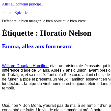
Aller au contenu principal
Journal Epicurien
Défendre le bien manger, le bien boire et le bien vivre
Étiquette : Horatio Nelson
Emma, allez aux fourneaux
William Douglas Hamilton
était un aristocrate écossais qui 
différence d’âge de 34 ans. Après 7 ans d’union, ayant près de
de Trafalgar, et sa moitié. Tant qu’à être cocu, autant choisir
de fumer la pipe et présenta un vieux Hamilton essayant en v
lui déclara : la pipe du vieil homme est toujours éteinte tand
remplir.
Osé, non ? Bon Mona, y’aurait pas de mal à se remplir d’un p
concentré de fruits. Un vin de plaisir immédiat prêt à boire.