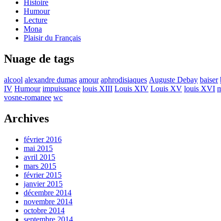
Histoire
Humour
Lecture
Mona
Plaisir du Français
Nuage de tags
alcool
alexandre dumas
amour
aphrodisiaques
Auguste Debay
baiser
IV
Humour
impuissance
louis XIII
Louis XIV
Louis XV
louis XVI
m
vosne-romanee
wc
Archives
février 2016
mai 2015
avril 2015
mars 2015
février 2015
janvier 2015
décembre 2014
novembre 2014
octobre 2014
septembre 2014