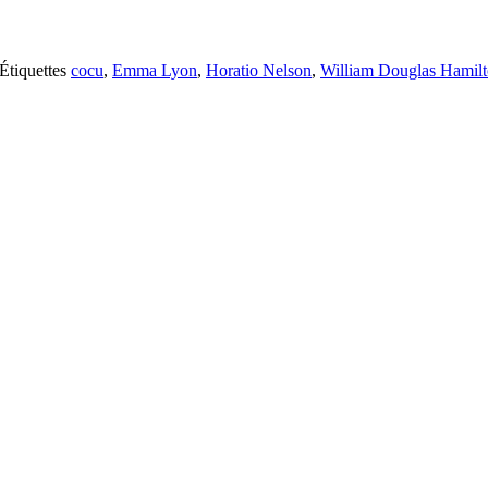
Étiquettes
cocu
,
Emma Lyon
,
Horatio Nelson
,
William Douglas Hamil