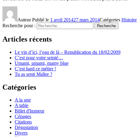
Auteur
Publié le
1 avril 2014
27 mars 2014
Catégories
Histoire
Recherche pour :
Recherche
Articles récents
Le vin d’ici, l’eau de là – Republication du 18/02/2009
C’est pour votre seinté…
Umami, umami, mamy blue
C’est hard ce métier !
Tu as senti Maître ?
Catégories
A la une
A table
Billet d'humeur
Cépages
Citations
Dégustation
Divers