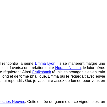
il rencontra la jeune
Emma Lyon
. Ils se marièrent malgré une
me, il favorisa une relation entre
Horatio Nelson
, le futur héros
se régalèrent. Ainsi
Cruikshank
réunit les protagonistes en train
 long et de forme phallique. Emma qui le regardait avec envie
o lui répondit : Oui, je vais faire assez de fumée pour vous en
oches Neuves
. Cette entrée de gamme de ce vignoble est un