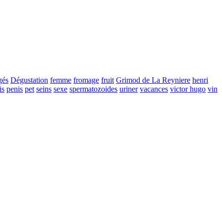
gés
Dégustation
femme
fromage
fruit
Grimod de La Reyniere
henri
is
penis
pet
seins
sexe
spermatozoides
uriner
vacances
victor hugo
vin