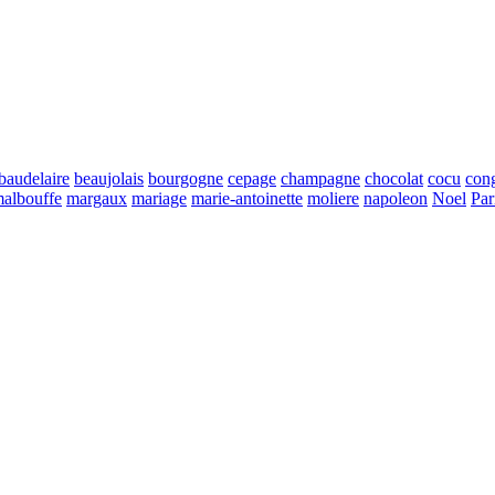
baudelaire
beaujolais
bourgogne
cepage
champagne
chocolat
cocu
con
albouffe
margaux
mariage
marie-antoinette
moliere
napoleon
Noel
Par