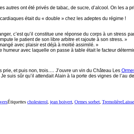
s autres ont été privés de tabac, de sucre, d’alcool. On les a
 cardiaques était du « double » chez les adeptes du régime !
anger, c’est qu’il constitue une réponse du corps à un stress par
pute le patient de son libre arbitre et rajoute à son stress. »
mangé avec plaisir est déjà à moitié assimilé. »
ne humeur avec laquelle on passe à table était le facteur déterm
s prie, et puis non, trois…. J’ouvre un vin du Château Les
Ormes
e suis sûr qu’il attendait Alain à la porte des vignes de l’au delà
vers
Étiquettes
cholesterol
,
jean boivert
,
Ormes sorbet
,
Tremolière
Laiss