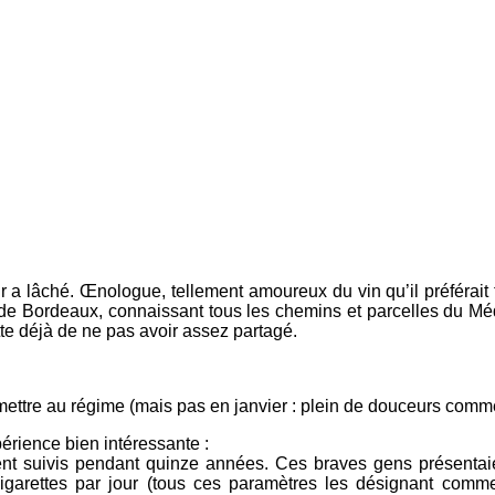
 a lâché. Œnologue, tellement amoureux du vin qu’il préférait tro
s de Bordeaux, connaissant tous les chemins et parcelles du Méd
te déjà de ne pas avoir assez partagé.
 se mettre au régime (mais pas en janvier : plein de douceurs com
périence bien intéressante :
nt suivis pendant quinze années. Ces braves gens présentaien
garettes par jour (tous ces paramètres les désignant comme