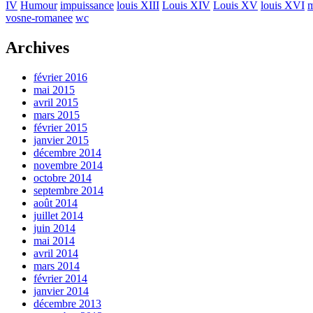
IV
Humour
impuissance
louis XIII
Louis XIV
Louis XV
louis XVI
m
vosne-romanee
wc
Archives
février 2016
mai 2015
avril 2015
mars 2015
février 2015
janvier 2015
décembre 2014
novembre 2014
octobre 2014
septembre 2014
août 2014
juillet 2014
juin 2014
mai 2014
avril 2014
mars 2014
février 2014
janvier 2014
décembre 2013