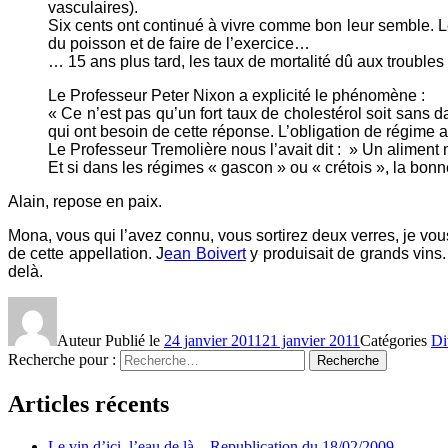
vasculaires).
Six cents ont continué à vivre comme bon leur semble. Le
du poisson et de faire de l’exercice…
… 15 ans plus tard, les taux de mortalité dû aux troubles
Le Professeur Peter Nixon a explicité le phénomène :
« Ce n’est pas qu’un fort taux de cholestérol soit sans d
qui ont besoin de cette réponse. L’obligation de régime am
Le Professeur Tremolière nous l’avait dit : » Un aliment 
Et si dans les régimes « gascon » ou « crétois », la bon
Alain, repose en paix.
Mona, vous qui l’avez connu, vous sortirez deux verres, je vou
de cette appellation. J
ean Boivert
y produisait de grands vins. J
delà.
Auteur
Publié le
24 janvier 2011
21 janvier 2011
Catégories
Di
Recherche pour :
Recherche
Articles récents
Le vin d’ici, l’eau de là – Republication du 18/02/2009