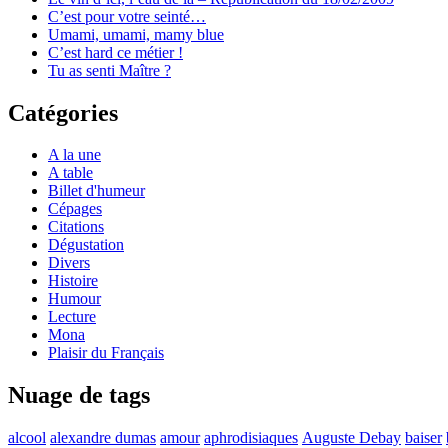
C’est pour votre seinté…
Umami, umami, mamy blue
C’est hard ce métier !
Tu as senti Maître ?
Catégories
A la une
A table
Billet d'humeur
Cépages
Citations
Dégustation
Divers
Histoire
Humour
Lecture
Mona
Plaisir du Français
Nuage de tags
alcool
alexandre dumas
amour
aphrodisiaques
Auguste Debay
baiser