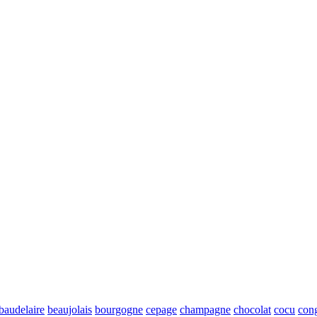
baudelaire
beaujolais
bourgogne
cepage
champagne
chocolat
cocu
con