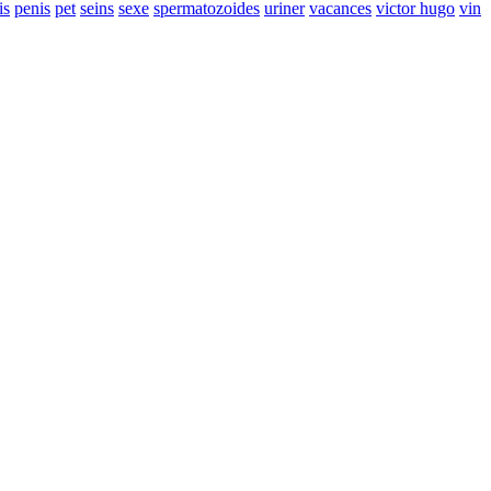
is
penis
pet
seins
sexe
spermatozoides
uriner
vacances
victor hugo
vin