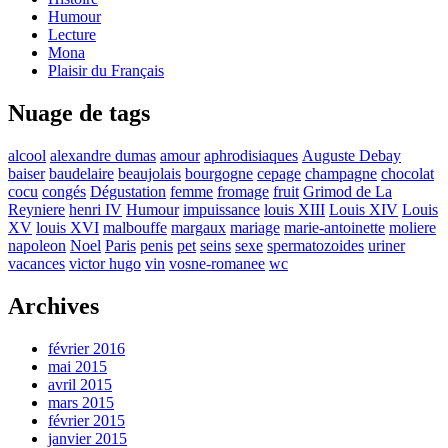
Humour
Lecture
Mona
Plaisir du Français
Nuage de tags
alcool
alexandre dumas
amour
aphrodisiaques
Auguste Debay
baiser
baudelaire
beaujolais
bourgogne
cepage
champagne
chocolat
cocu
congés
Dégustation
femme
fromage
fruit
Grimod de La
Reyniere
henri IV
Humour
impuissance
louis XIII
Louis XIV
Louis
XV
louis XVI
malbouffe
margaux
mariage
marie-antoinette
moliere
napoleon
Noel
Paris
penis
pet
seins
sexe
spermatozoides
uriner
vacances
victor hugo
vin
vosne-romanee
wc
Archives
février 2016
mai 2015
avril 2015
mars 2015
février 2015
janvier 2015