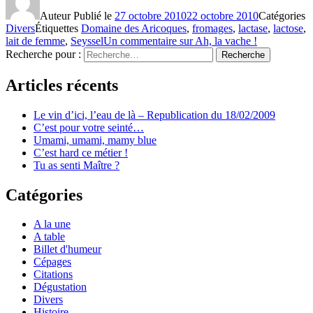
Auteur
Publié le
27 octobre 2010
22 octobre 2010
Catégories
Divers
Étiquettes
Domaine des Aricoques
,
fromages
,
lactase
,
lactose
,
lait de femme
,
Seyssel
Un commentaire
sur Ah, la vache !
Recherche pour :
Recherche
Articles récents
Le vin d’ici, l’eau de là – Republication du 18/02/2009
C’est pour votre seinté…
Umami, umami, mamy blue
C’est hard ce métier !
Tu as senti Maître ?
Catégories
A la une
A table
Billet d'humeur
Cépages
Citations
Dégustation
Divers
Histoire