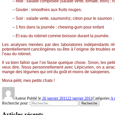
– Midi : salade composée (salade verte, tomate, thon) ; har
– Gouter : smoothies aux fruits rouges.
– Soir : salade verte, saumon/riz; citron pour le saumon 
– 1 fois dans la journée : chewing-gum pour enfant
– Et eau du robinet comme boisson durant la journée.
Les analyses menées par des laboratoires indépendants rév
potentiellement cancérigènes ou être à l’origine de troubles e
l’eau du robinet.
Il va bien falloir que l’on fasse quelque chose. Sinon, les pe
veux dire. Nous personnellement avec Lépicurien, on a arrach
mange des légumes qui ont du goût et moins de saloperies.
Mona-pétit, mes petits chats !
Auteur
Publié le
26 janvier 2011
22 janvier 2011
Catégories
A 
Recherche pour :
Recherche
Articles récents