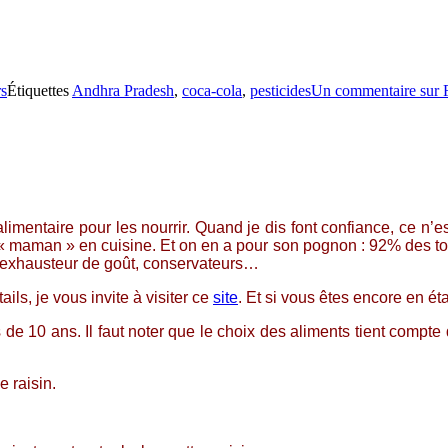
s
Étiquettes
Andhra Pradesh
,
coca-cola
,
pesticides
Un commentaire
sur 
imentaire pour les nourrir. Quand je dis font confiance, ce n’est
« maman » en cuisine. Et on en a pour son pognon : 92% des to
s, exhausteur de goût, conservateurs…
ils, je vous invite à visiter ce
site
. Et si vous êtes encore en ét
s de 10 ans. Il faut noter que le choix des aliments tient com
e raisin.