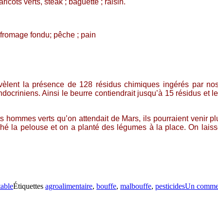
icots verts, steak ; baguette ; raisin.
; fromage fondu; pêche ; pain
èlent la présence de 128 résidus chimiques ingérés par nos 
ndocriniens. Ainsi le beurre contiendrait jusqu’à 15 résidus et l
tits hommes verts qu’on attendait de Mars, ils pourraient venir 
é la pelouse et on a planté des légumes à la place. On laisse
table
Étiquettes
agroalimentaire
,
bouffe
,
malbouffe
,
pesticides
Un comme