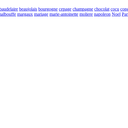
baudelaire
beaujolais
bourgogne
cepage
champagne
chocolat
cocu
con
albouffe
margaux
mariage
marie-antoinette
moliere
napoleon
Noel
Par