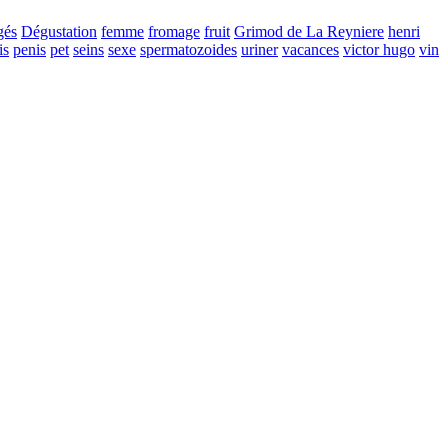
gés
Dégustation
femme
fromage
fruit
Grimod de La Reyniere
henri
is
penis
pet
seins
sexe
spermatozoides
uriner
vacances
victor hugo
vin