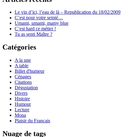
Le vin d’ici, l’eau de là – Republication du 18/02/2009
C’est pour votre seinté…
Umami, umami, mamy blue
C’est hard ce métier !
Tu as senti Maître ?
Catégories
A la une
A table
Billet d'humeur
Cépages
Citations
Dégustation
Divers
Histoire
Humour
Lecture
Mona
Plaisir du Français
Nuage de tags