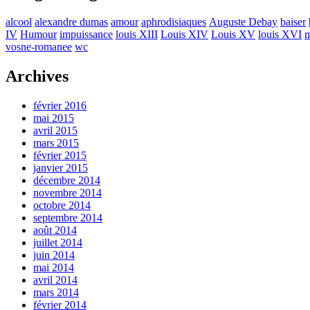
alcool
alexandre dumas
amour
aphrodisiaques
Auguste Debay
baiser
IV
Humour
impuissance
louis XIII
Louis XIV
Louis XV
louis XVI
m
vosne-romanee
wc
Archives
février 2016
mai 2015
avril 2015
mars 2015
février 2015
janvier 2015
décembre 2014
novembre 2014
octobre 2014
septembre 2014
août 2014
juillet 2014
juin 2014
mai 2014
avril 2014
mars 2014
février 2014