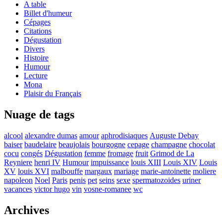
A table
Billet d'humeur
Cépages
Citations
Dégustation
Divers
Histoire
Humour
Lecture
Mona
Plaisir du Français
Nuage de tags
alcool
alexandre dumas
amour
aphrodisiaques
Auguste Debay
baiser
baudelaire
beaujolais
bourgogne
cepage
champagne
chocolat
cocu
congés
Dégustation
femme
fromage
fruit
Grimod de La
Reyniere
henri IV
Humour
impuissance
louis XIII
Louis XIV
Louis
XV
louis XVI
malbouffe
margaux
mariage
marie-antoinette
moliere
napoleon
Noel
Paris
penis
pet
seins
sexe
spermatozoides
uriner
vacances
victor hugo
vin
vosne-romanee
wc
Archives