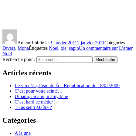
Auteur
Publié le
3 janvier 2011
2 janvier 2011
Catégories
Divers
,
Mona
Étiquettes
Noel
,
oie
,
sapin
Un commentaire
sur L’amer
Noël
Recherche pour :
Recherche
Articles récents
Le vin d’ici, l’eau de là – Republication du 18/02/2009
C’est pour votre seinté…
Umami, umami, mamy blue
C’est hard ce métier !
Tu as senti Maître ?
Catégories
A la une