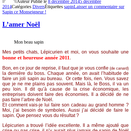
Auteur
Publié le
8 décembre 2014
5 décembre
2014
Catégories
Divers
Étiquettes
sapin
Laisser un commentaire
sur
Sapin ce Monseigneur !
L’amer Noël
Mon beau sapin
Mes petits chats,
Lépicurien et moi, on vous souhaite une
bonne et heureuse année 2011
.
Bon, en ce jour de reprise, il faut que je vous confie
(de canard)
la dernière du boss. Chaque année, on avait l’habitude de
faire un joli sapin au bureau. Or cette fois, rien. Vous savez
que je ne me plains pas souvent. Mais là, le Boss, il va un
peu loin. Il dit qu’à cause de la crise économique, les
entreprises doivent faire des économies
.
Il a décidé de ne
pas faire l’arbre de Noël
.
Et comment vais-je lui faire son cadeau au grand homme ?
Moi, j’ai besoin de symboles. Aussi j’ai décidé de faire le
sapin. Que pensez vous du résultat ?
Lépicurien a trouvé l’idée excellente. Il a même ajouté que
crise ou pas crise, il n’y aurait plus jamais de sapin de Noël