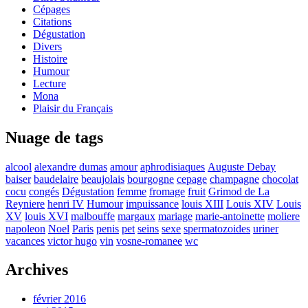
Cépages
Citations
Dégustation
Divers
Histoire
Humour
Lecture
Mona
Plaisir du Français
Nuage de tags
alcool
alexandre dumas
amour
aphrodisiaques
Auguste Debay
baiser
baudelaire
beaujolais
bourgogne
cepage
champagne
chocolat
cocu
congés
Dégustation
femme
fromage
fruit
Grimod de La
Reyniere
henri IV
Humour
impuissance
louis XIII
Louis XIV
Louis
XV
louis XVI
malbouffe
margaux
mariage
marie-antoinette
moliere
napoleon
Noel
Paris
penis
pet
seins
sexe
spermatozoides
uriner
vacances
victor hugo
vin
vosne-romanee
wc
Archives
février 2016