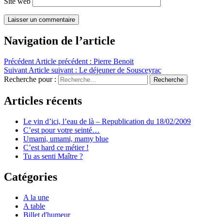
Site web
Navigation de l’article
Précédent
Article précédent :
Pierre Benoit
Suivant
Article suivant :
Le déjeuner de Sousceyrac
Recherche pour :
Recherche
Articles récents
Le vin d’ici, l’eau de là – Republication du 18/02/2009
C’est pour votre seinté…
Umami, umami, mamy blue
C’est hard ce métier !
Tu as senti Maître ?
Catégories
A la une
A table
Billet d'humeur