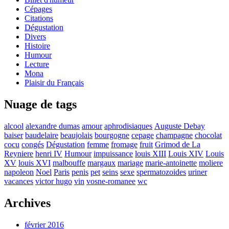
Cépages
Citations
Dégustation
Divers
Histoire
Humour
Lecture
Mona
Plaisir du Français
Nuage de tags
alcool
alexandre dumas
amour
aphrodisiaques
Auguste Debay
baiser
baudelaire
beaujolais
bourgogne
cepage
champagne
chocolat
cocu
congés
Dégustation
femme
fromage
fruit
Grimod de La
Reyniere
henri IV
Humour
impuissance
louis XIII
Louis XIV
Louis
XV
louis XVI
malbouffe
margaux
mariage
marie-antoinette
moliere
napoleon
Noel
Paris
penis
pet
seins
sexe
spermatozoides
uriner
vacances
victor hugo
vin
vosne-romanee
wc
Archives
février 2016