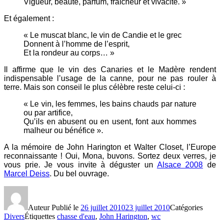
Vigueur, beauté, parfum, fraîcheur et vivacité. »
Et également :
« Le muscat blanc, le vin de Candie et le grec
Donnent à l’homme de l’esprit,
Et la rondeur au corps… »
Il affirme que le vin des Canaries et le Madère rendent
indispensable l’usage de la canne, pour ne pas rouler à
terre. Mais son conseil le plus célèbre reste celui-ci :
« Le vin, les femmes, les bains chauds par nature
ou par artifice,
Qu’ils en abusent ou en usent, font aux hommes
malheur ou bénéfice ».
A la mémoire de John Harington et Walter Closet, l’Europe
reconnaissante ! Oui, Mona, buvons. Sortez deux verres, je
vous prie. Je vous invite à déguster un
Alsace 2008
de
Marcel Deiss
. Du bel ouvrage.
Auteur
Publié le
26 juillet 2010
23 juillet 2010
Catégories
Divers
Étiquettes
chasse d'eau
,
John Harington
,
wc