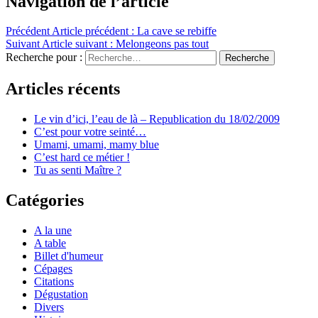
Navigation de l’article
Précédent
Article précédent :
La cave se rebiffe
Suivant
Article suivant :
Melongeons pas tout
Recherche pour :
Recherche
Articles récents
Le vin d’ici, l’eau de là – Republication du 18/02/2009
C’est pour votre seinté…
Umami, umami, mamy blue
C’est hard ce métier !
Tu as senti Maître ?
Catégories
A la une
A table
Billet d'humeur
Cépages
Citations
Dégustation
Divers