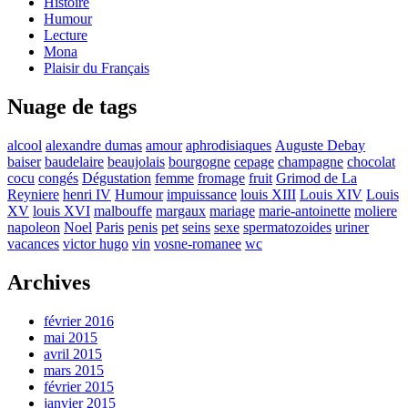
Histoire
Humour
Lecture
Mona
Plaisir du Français
Nuage de tags
alcool
alexandre dumas
amour
aphrodisiaques
Auguste Debay
baiser
baudelaire
beaujolais
bourgogne
cepage
champagne
chocolat
cocu
congés
Dégustation
femme
fromage
fruit
Grimod de La
Reyniere
henri IV
Humour
impuissance
louis XIII
Louis XIV
Louis
XV
louis XVI
malbouffe
margaux
mariage
marie-antoinette
moliere
napoleon
Noel
Paris
penis
pet
seins
sexe
spermatozoides
uriner
vacances
victor hugo
vin
vosne-romanee
wc
Archives
février 2016
mai 2015
avril 2015
mars 2015
février 2015
janvier 2015