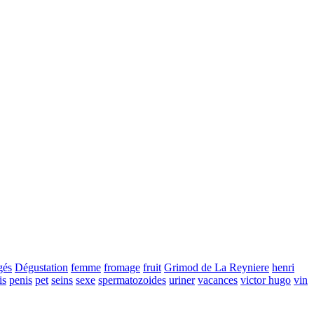
gés
Dégustation
femme
fromage
fruit
Grimod de La Reyniere
henri
is
penis
pet
seins
sexe
spermatozoides
uriner
vacances
victor hugo
vin