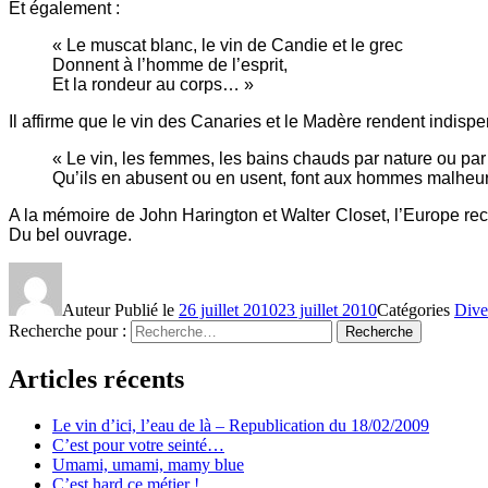
Et également :
« Le muscat blanc, le vin de Candie et le grec
Donnent à l’homme de l’esprit,
Et la rondeur au corps… »
Il affirme que le vin des Canaries et le Madère rendent indispen
« Le vin, les femmes, les bains chauds par nature ou par a
Qu’ils en abusent ou en usent, font aux hommes malheur
A la mémoire de John Harington et Walter Closet, l’Europe rec
Du bel ouvrage.
Auteur
Publié le
26 juillet 2010
23 juillet 2010
Catégories
Dive
Recherche pour :
Recherche
Articles récents
Le vin d’ici, l’eau de là – Republication du 18/02/2009
C’est pour votre seinté…
Umami, umami, mamy blue
C’est hard ce métier !