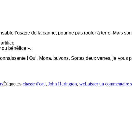
sable l’usage de la canne, pour ne pas rouler à terre. Mais son c
rtifice,
 ou bénéfice ».
onnaissante ! Oui, Mona, buvons. Sortez deux verres, je vous pr
rs
Étiquettes
chasse d'eau
,
John Harington
,
wc
Laisser un commentaire
s