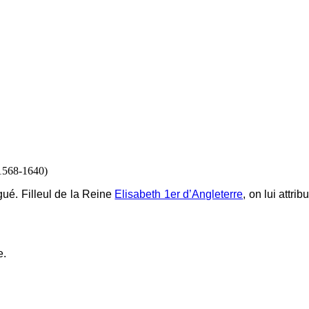
 1568-1640)
gué. Filleul de la Reine
Elisabeth 1er d’Angleterre
, on lui attri
e.