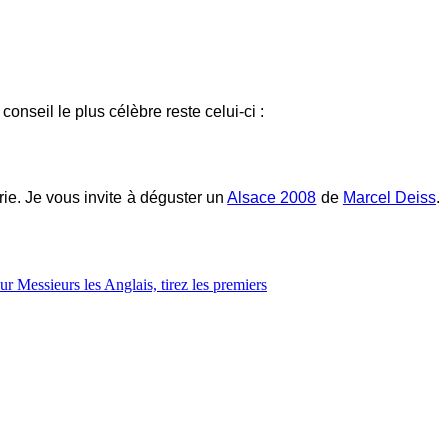
onseil le plus célèbre reste celui-ci :
ie. Je vous invite à déguster un
Alsace 2008
de
Marcel Deiss
.
ur Messieurs les Anglais, tirez les premiers