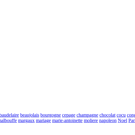
baudelaire
beaujolais
bourgogne
cepage
champagne
chocolat
cocu
con
albouffe
margaux
mariage
marie-antoinette
moliere
napoleon
Noel
Par