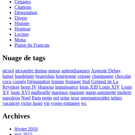
Cépages
Citations
Dégustation
Divers
Histoire
Humour
Lecture
Mona
Plaisir du Français
Nuage de tags
alcool
alexandre dumas
amour
aphrodisiaques
Auguste Debay
baiser
baudelaire
beaujolais
bourgogne
cepage
champagne
chocolat
cocu
congés
Dégustation
femme
fromage
fruit
Grimod de La
Reyniere
henri IV
Humour
impuissance
louis XIII
Louis XIV
Louis
XV
louis XVI
malbouffe
margaux
mariage
marie-antoinette
moliere
napoleon
Noel
Paris
penis
pet
seins
sexe
spermatozoides
uriner
vacances
victor hugo
vin
vosne-romanee
wc
Archives
février 2016
mai 2015