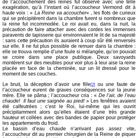
de l’accouchement des reines fut observé avec une telle
exagération, qu’à l’instant où l’accoucheur Vermond dit à
haute voix : «
La Reine va accoucher
« , les flots de curieux
qui se précipitèrent dans la chambre furent si nombreux que
la reine fut incommodée. Le roi avait eu, dans la nuit, la
précaution de faire attacher avec des cordes les immenses
paravents de tapisserie qui environnaient le lit de sa majesté
: sans cette précaution ils auraient à coup sûr été renversés
sur elle. Il ne fut plus possible de remuer dans la chambre :
elle se trouva remplie d’une foule si mélangée, qu’on pouvait
se croire dans une place publique. Deux savoyards
montèrent sur des meubles pour voir plus à leur aise la reine
placée en face de la cheminée, sur un lit dressé pour le
moment de ses couches.
Le bruit, la déception d’avoir une fille
ou une faute de
[2]
l’accoucheur eurent de graves conséquences sur la jeune
mère. Elle se pâma ; l’accoucheur cria : «
De l’air, de l’eau
chaude! Il faut une saignée au pied!
» Les fenêtres avaient
été calfeutrées ; c’est le Roi, lui-même qui les ouvrit
précipitamment alors qu’elles étaient d’une très grande
hauteur et collées avec des bandes de papier pour protéger
les appartements du froid.
Le bassin d’eau chaude n’arrivant pas assez vite,
l’accoucheur dit au premier chirurgien de la Reine de piquer