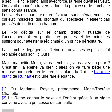
à sec; il le fit, le sang jaillit avec force, la reine ouvrit les yeux.
On avait emporté à travers la foule la princesse de Lamballe
sans connaissance.
Les valets de chambre durent évacuer sans ménagement les
curieux indiscrets qui, profitant du spectacle, n’étaient pas
pressés de sortir de la chambre.
Le Roi décida sur le champ d’abolir l’usage de
l’accouchement en public. Les princes et les ministres
suffiront pour attester la légitimité d’un prince héréditaire.
La chambre dégagée, la Reine retrouva ses esprits et fut
replacée dans son lit. Ouf !
Mais, ma petite Mona, vous tremblez ; vous avez eu peur ?
C’est fini, la Reine va bien ; allez on va faire péter une
roteuse pour célébrer le premier enfant du Roi : le
blanc de
blanc
de
Ruinart
est d’une rare élégance.
[1]
Ou Madame Royale, prénommée Marie-Thérèse
Charlotte
[2]
La Reine connut le sexe de l’enfant grâce à un signe
convenu avec la princesse de Lamballe