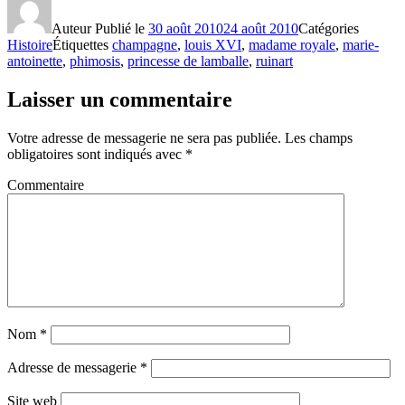
Auteur
Publié le
30 août 2010
24 août 2010
Catégories
Histoire
Étiquettes
champagne
,
louis XVI
,
madame royale
,
marie-
antoinette
,
phimosis
,
princesse de lamballe
,
ruinart
Laisser un commentaire
Votre adresse de messagerie ne sera pas publiée.
Les champs
obligatoires sont indiqués avec
*
Commentaire
Nom
*
Adresse de messagerie
*
Site web