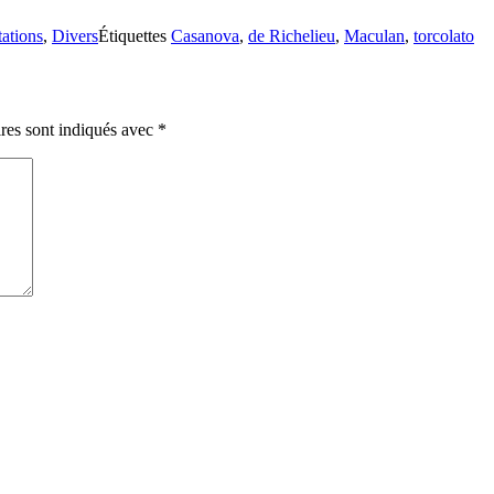
tations
,
Divers
Étiquettes
Casanova
,
de Richelieu
,
Maculan
,
torcolato
res sont indiqués avec
*