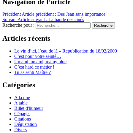
Navigation de l’article
Précédent
Article précédent :
Des Jean sans importance
Suivant
Article suivant :
La bande des cinés
Recherche pour :
Recherche
Articles récents
Le vin d’ici, l’eau de là – Republication du 18/02/2009
C’est pour votre seinté…
Umami, umami, mamy blue
C’est hard ce métier !
Tu as senti Maître ?
Catégories
A la une
A table
Billet d'humeur
Cépages
Citations
Dégustation
Divers