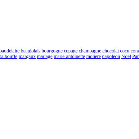
baudelaire
beaujolais
bourgogne
cepage
champagne
chocolat
cocu
con
albouffe
margaux
mariage
marie-antoinette
moliere
napoleon
Noel
Par