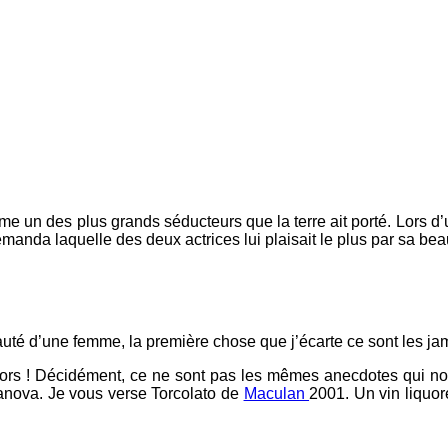
me un des plus grands séducteurs que la terre ait porté. Lors d’u
emanda laquelle des deux actrices lui plaisait le plus par sa bea
eauté d’une femme, la première chose que j’écarte ce sont les ja
alors ! Décidément, ce ne sont pas les mêmes anecdotes qui nous
anova. Je vous verse Torcolato de
Maculan
2001. Un vin liquor