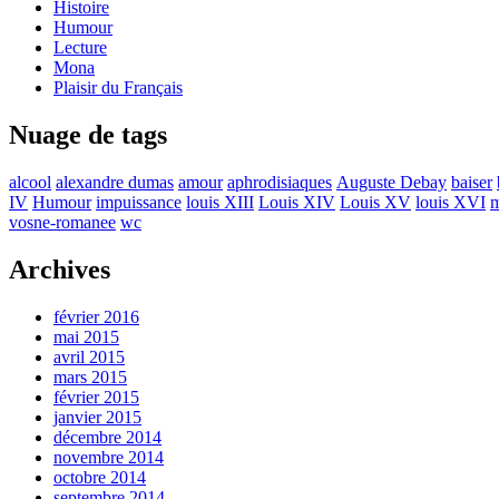
Histoire
Humour
Lecture
Mona
Plaisir du Français
Nuage de tags
alcool
alexandre dumas
amour
aphrodisiaques
Auguste Debay
baiser
IV
Humour
impuissance
louis XIII
Louis XIV
Louis XV
louis XVI
m
vosne-romanee
wc
Archives
février 2016
mai 2015
avril 2015
mars 2015
février 2015
janvier 2015
décembre 2014
novembre 2014
octobre 2014
septembre 2014