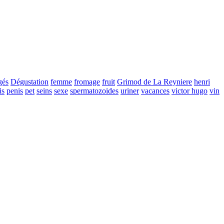
gés
Dégustation
femme
fromage
fruit
Grimod de La Reyniere
henri
is
penis
pet
seins
sexe
spermatozoides
uriner
vacances
victor hugo
vin