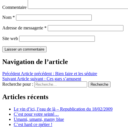
Commentaire
Nom
*
Adresse de messagerie
*
Site web
Navigation de l’article
Précédent
Article précédent :
Bien faire et les séduire
Suivant
Article suivant :
Ces gars s’amusent
Recherche pour :
Recherche
Articles récents
Le vin d’ici, l’eau de là – Republication du 18/02/2009
C’est pour votre seinté…
Umami, umami, mamy blue
C’est hard ce métier !