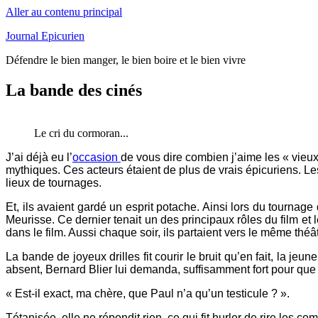
Aller au contenu principal
Journal Epicurien
Défendre le bien manger, le bien boire et le bien vivre
La bande des cinés
Le cri du cormoran...
J’ai déjà eu l’
occasion
de vous dire combien j’aime les « vieu
mythiques. Ces acteurs étaient de plus de vrais épicuriens. L
lieux de tournages.
Et, ils avaient gardé un esprit potache. Ainsi lors du tournag
Meurisse. Ce dernier tenait un des principaux rôles du film et l
dans le film. Aussi chaque soir, ils partaient vers le même théât
La bande de joyeux drilles fit courir le bruit qu’en fait, la je
absent, Bernard Blier lui demanda, suffisamment fort pour que 
« Est-il exact, ma chère, que Paul n’a qu’un testicule ? ».
Tétanisée, elle ne répondit rien, ce qui fit hurler de rire les co