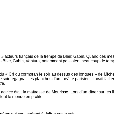
x » acteurs français de la trempe de Blier, Gabin. Quand ces me
es Blier, Gabin, Ventura, notamment passaient beaucoup de temps
e du « Cri du cormoran le soir au dessus des jonques » de Michel
e soir regagnait les planches d’un théâtre parisien. Il avait fai
re.
une actrice était la maîtresse de Meurisse. Lors d’un dîner sur le
tout le monde en profite :
mpères qui continuèrent à délirer sur le sujet.