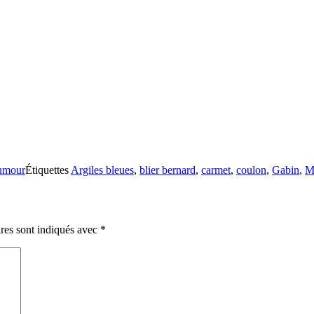
umour
Étiquettes
Argiles bleues
,
blier bernard
,
carmet
,
coulon
,
Gabin
,
M
res sont indiqués avec
*