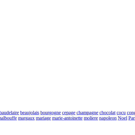
baudelaire
beaujolais
bourgogne
cepage
champagne
chocolat
cocu
con
albouffe
margaux
mariage
marie-antoinette
moliere
napoleon
Noel
Par