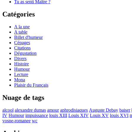
Tu as senti Maître ?
Catégories
A la une
A table
Billet d'humeur
Cépages
Citations
Dégustation
Divers
Histoire
Humour
Lecture
Mona
Plaisir du Français
Nuage de tags
alcool
alexandre dumas
amour
aphrodisiaques
Auguste Debay
baiser
IV
Humour
impuissance
louis XIII
Louis XIV
Louis XV
louis XVI
m
vosne-romanee
wc