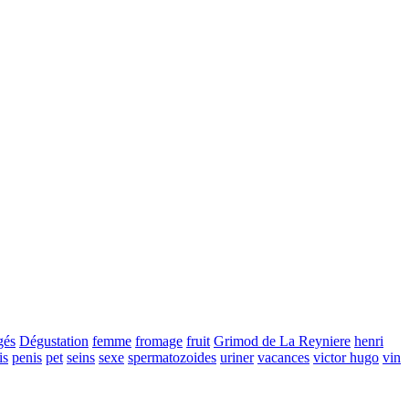
gés
Dégustation
femme
fromage
fruit
Grimod de La Reyniere
henri
is
penis
pet
seins
sexe
spermatozoides
uriner
vacances
victor hugo
vin