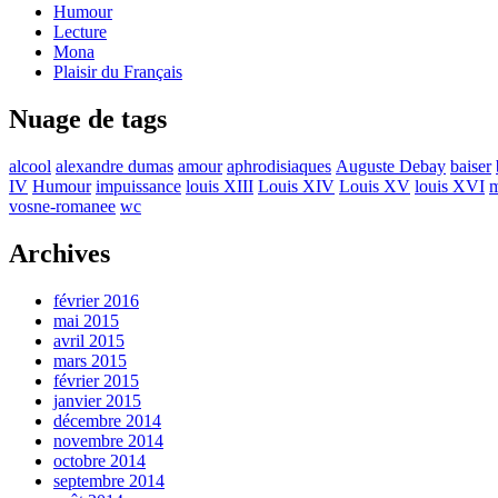
Humour
Lecture
Mona
Plaisir du Français
Nuage de tags
alcool
alexandre dumas
amour
aphrodisiaques
Auguste Debay
baiser
IV
Humour
impuissance
louis XIII
Louis XIV
Louis XV
louis XVI
m
vosne-romanee
wc
Archives
février 2016
mai 2015
avril 2015
mars 2015
février 2015
janvier 2015
décembre 2014
novembre 2014
octobre 2014
septembre 2014