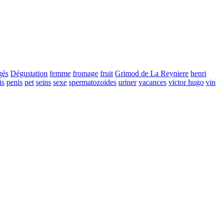
gés
Dégustation
femme
fromage
fruit
Grimod de La Reyniere
henri
is
penis
pet
seins
sexe
spermatozoides
uriner
vacances
victor hugo
vin