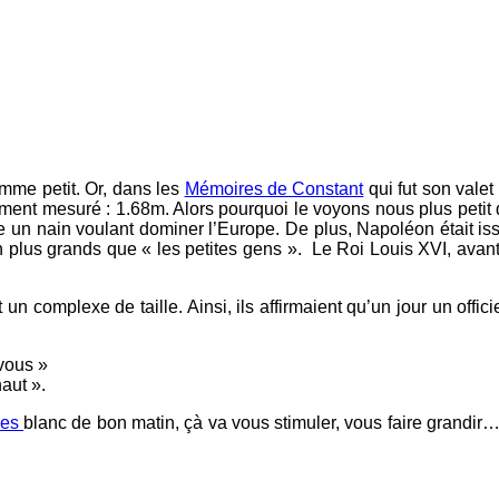
mme petit. Or, dans les
Mémoires de Constant
qui fut son valet
alement mesuré : 1.68m. Alors pourquoi le voyons nous plus peti
e un nain voulant dominer l’Europe. De plus, Napoléon était is
en plus grands que « les petites gens ». Le Roi Louis XVI, avan
it un complexe de taille. Ainsi, ils affirmaient qu’un jour un of
 vous »
aut ».
ves
blanc de bon matin, çà va vous stimuler, vous faire grandir…