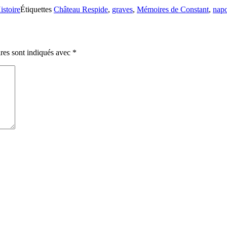
istoire
Étiquettes
Château Respide
,
graves
,
Mémoires de Constant
,
nap
res sont indiqués avec
*