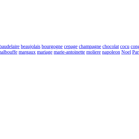
baudelaire
beaujolais
bourgogne
cepage
champagne
chocolat
cocu
con
albouffe
margaux
mariage
marie-antoinette
moliere
napoleon
Noel
Par