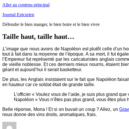
Aller au contenu principal
Journal Epicurien
Défendre le bien manger, le bien boire et le bien vivre
Taille haut, taille haut…
L’image que nous avons de Napoléon est plutôt celle d’un ho
tout à fait dans la moyenne de l’époque. A sa mort, il fut ég
l’Empereur fut représenté par les caricaturistes anglais comm
de vieille noblesse. Et ces derniers mieux nourris, étaient bi
géant et aujourd’hui il serait basketteur.
De plus, les Anglais insistaient sur le fait que Napoléon faisa
en hauteur car ce soldat était de grande taille.
L’officier « Voulez vous de l’aide, je suis plus grand que
Napoléon « Vous n’êtes pas plus grand, vous êtes plus h
Belle réponse, Mona ! Et si on buvait un coup ? Allez, un
Gra
nous donne des vins droits, aromatiques, frais.