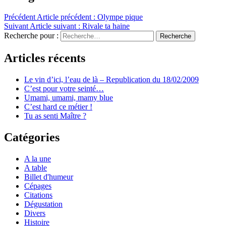
Précédent
Article précédent :
Olympe pique
Suivant
Article suivant :
Rivale ta haine
Recherche pour :
Recherche
Articles récents
Le vin d’ici, l’eau de là – Republication du 18/02/2009
C’est pour votre seinté…
Umami, umami, mamy blue
C’est hard ce métier !
Tu as senti Maître ?
Catégories
A la une
A table
Billet d'humeur
Cépages
Citations
Dégustation
Divers
Histoire