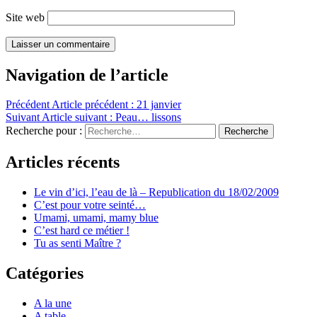
Site web
Navigation de l’article
Précédent
Article précédent :
21 janvier
Suivant
Article suivant :
Peau… lissons
Recherche pour :
Recherche
Articles récents
Le vin d’ici, l’eau de là – Republication du 18/02/2009
C’est pour votre seinté…
Umami, umami, mamy blue
C’est hard ce métier !
Tu as senti Maître ?
Catégories
A la une
A table