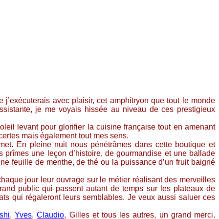
j’exécuterais avec plaisir, cet amphitryon que tout le monde
sistante, je me voyais hissée au niveau de ces prestigieux
il levant pour glorifier la cuisine française tout en amenant
 certes mais également tout mes sens.
urmet. En pleine nuit nous pénétrâmes dans cette boutique et
us prîmes une leçon d’histoire, de gourmandise et une ballade
’une feuille de menthe, de thé ou la puissance d’un fruit baigné
aque jour leur ouvrage sur le métier réalisant des merveilles
grand public qui passent autant de temps sur les plateaux de
ats qui régaleront leurs semblables. Je veux aussi saluer ces
shi
,
Yves
,
Claudio
, Gilles et tous les autres, un grand merci.