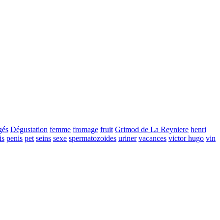
gés
Dégustation
femme
fromage
fruit
Grimod de La Reyniere
henri
is
penis
pet
seins
sexe
spermatozoides
uriner
vacances
victor hugo
vin