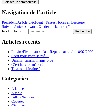
Navigation de l’article
Précédent
Article précédent :
Fesses Noces en Bretagne
Suivant
Article suivant :
On tient le bambou ?
Recherche pour :
Recherche
Articles récents
Le vin d’ici, l’eau de là – Republication du 18/02/2009
C’est pour votre seinté…
Umami, umami, mamy blue
C’est hard ce métier !
Tu as senti Maître ?
Catégories
A la une
A table
Billet d'humeur
Cépages
Citations