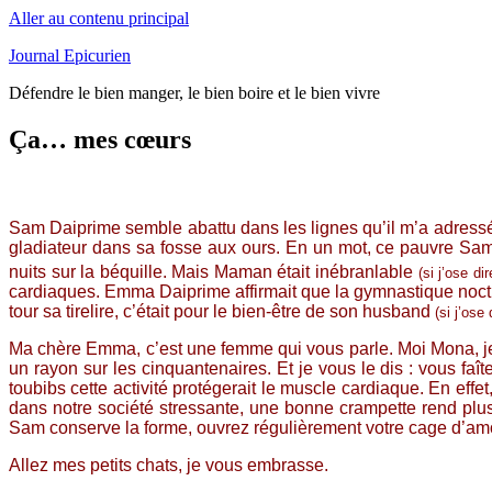
Aller au contenu principal
Journal Epicurien
Défendre le bien manger, le bien boire et le bien vivre
Ça… mes cœurs
Sam Daiprime semble abattu dans les lignes qu’il m’a adressées.
gladiateur dans sa fosse aux ours. En un mot, ce pauvre Sam 
nuits sur la béquille. Mais Maman était inébranlable
(si j’ose dir
cardiaques. Emma Daiprime affirmait que la gymnastique nocturn
tour sa tirelire, c’était pour le bien-être de son husband
(si j’ose 
Ma chère Emma, c’est une femme qui vous parle. Moi Mona, je 
un rayon sur les cinquantenaires. Et je vous le dis : vous faî
toubibs cette activité protégerait le muscle cardiaque. En effe
dans notre société stressante, une bonne crampette rend plus z
Sam conserve la forme, ouvrez régulièrement votre cage d’amo
Allez mes petits chats, je vous embrasse.