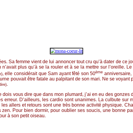
 Sa femme vient de lui annoncer tout cru qu’à dater de ce jour e
n’avait plus qu’à se la rouler et à se la mettre sur l’oreill
ème
, elle considérait que Sam ayant fêté son 50
anniversaire, 
e)
e pouvait être fatale au palpitant de son mari. Ne se voyant pas 
.
dire)
dois vous dire que dans mon plumard, j’ai en eu des gonzes de
tes erreur. D’ailleurs, les cardio sont unanimes. La culbute sur
t, les allers et retours sont une très bonne activité physique. Ch
en. Pour bien dormir, pour oublier ses soucis, une bonne partie
ur à son petit oiseau.