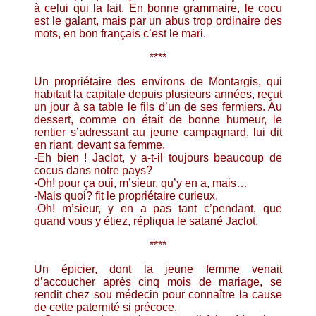
à celui qui la fait. En bonne grammaire, le cocu
est le galant, mais par un abus trop ordinaire des
mots, en bon français c’est le mari.
****
Un propriétaire des environs de Montargis, qui
habitait la capitale depuis plusieurs années, reçut
un jour à sa table le fils d’un de ses fermiers. Au
dessert, comme on était de bonne humeur, le
rentier s’adressant au jeune campagnard, lui dit
en riant, devant sa femme.
-Eh bien ! Jaclot, y a-t-il toujours beaucoup de
cocus dans notre pays?
-Oh! pour ça oui, m’sieur, qu’y en a, mais…
-Mais quoi? fit le propriétaire curieux.
-Oh! m’sieur, y en a pas tant c’pendant, que
quand vous y étiez, répliqua le satané Jaclot.
****
Un épicier, dont la jeune femme venait
d’accoucher après cinq mois de mariage, se
rendit chez sou médecin pour connaître la cause
de cette paternité si précoce.