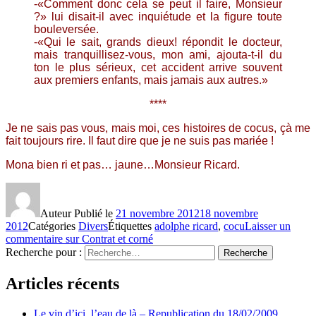
-«Comment donc cela se peut il faire, Monsieur
?» lui disait-il avec inquiétude et la figure toute
bouleversée.
-«Qui le sait, grands dieux! répondit le docteur,
mais tranquillisez-vous, mon ami, ajouta-t-il du
ton le plus sérieux, cet accident arrive souvent
aux premiers enfants, mais jamais aux autres.»
****
Je ne sais pas vous, mais moi, ces histoires de cocus, çà me
fait toujours rire. Il faut dire que je ne suis pas mariée !
Mona bien ri et pas… jaune…Monsieur Ricard.
Auteur
Publié le
21 novembre 2012
18 novembre
2012
Catégories
Divers
Étiquettes
adolphe ricard
,
cocu
Laisser un
commentaire
sur Contrat et corné
Recherche pour :
Recherche
Articles récents
Le vin d’ici, l’eau de là – Republication du 18/02/2009