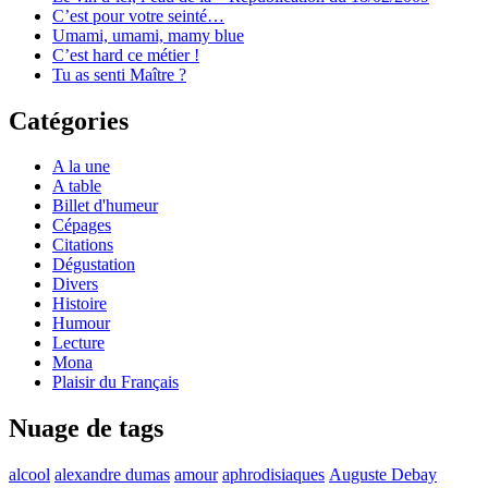
C’est pour votre seinté…
Umami, umami, mamy blue
C’est hard ce métier !
Tu as senti Maître ?
Catégories
A la une
A table
Billet d'humeur
Cépages
Citations
Dégustation
Divers
Histoire
Humour
Lecture
Mona
Plaisir du Français
Nuage de tags
alcool
alexandre dumas
amour
aphrodisiaques
Auguste Debay