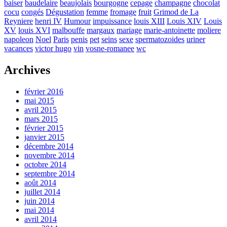
baiser
baudelaire
beaujolais
bourgogne
cepage
champagne
chocolat
cocu
congés
Dégustation
femme
fromage
fruit
Grimod de La
Reyniere
henri IV
Humour
impuissance
louis XIII
Louis XIV
Louis
XV
louis XVI
malbouffe
margaux
mariage
marie-antoinette
moliere
napoleon
Noel
Paris
penis
pet
seins
sexe
spermatozoides
uriner
vacances
victor hugo
vin
vosne-romanee
wc
Archives
février 2016
mai 2015
avril 2015
mars 2015
février 2015
janvier 2015
décembre 2014
novembre 2014
octobre 2014
septembre 2014
août 2014
juillet 2014
juin 2014
mai 2014
avril 2014