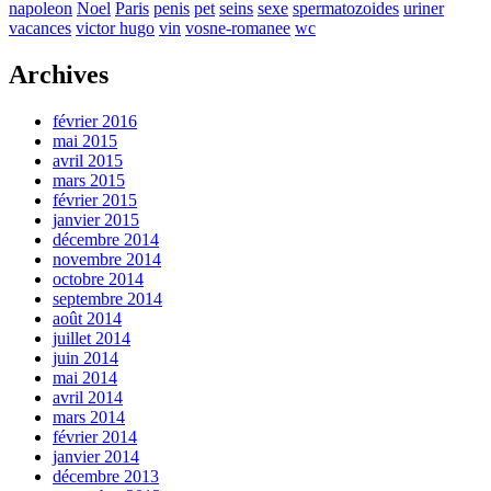
napoleon
Noel
Paris
penis
pet
seins
sexe
spermatozoides
uriner
vacances
victor hugo
vin
vosne-romanee
wc
Archives
février 2016
mai 2015
avril 2015
mars 2015
février 2015
janvier 2015
décembre 2014
novembre 2014
octobre 2014
septembre 2014
août 2014
juillet 2014
juin 2014
mai 2014
avril 2014
mars 2014
février 2014
janvier 2014
décembre 2013