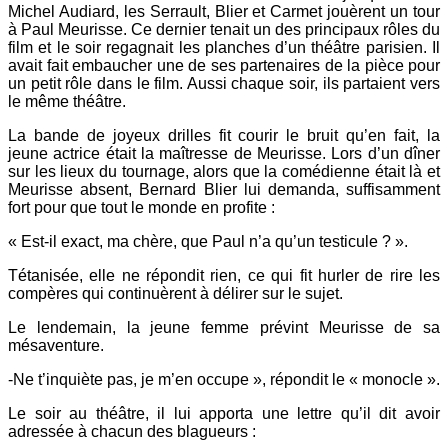
Michel Audiard, les Serrault, Blier et Carmet jouèrent un tour
à Paul Meurisse. Ce dernier tenait un des principaux rôles du
film et le soir regagnait les planches d’un théâtre parisien. Il
avait fait embaucher une de ses partenaires de la pièce pour
un petit rôle dans le film. Aussi chaque soir, ils partaient vers
le même théâtre.
La bande de joyeux drilles fit courir le bruit qu’en fait, la
jeune actrice était la maîtresse de Meurisse. Lors d’un dîner
sur les lieux du tournage, alors que la comédienne était là et
Meurisse absent, Bernard Blier lui demanda, suffisamment
fort pour que tout le monde en profite :
« Est-il exact, ma chère, que Paul n’a qu’un testicule ? ».
Tétanisée, elle ne répondit rien, ce qui fit hurler de rire les
compères qui continuèrent à délirer sur le sujet.
Le lendemain, la jeune femme prévint Meurisse de sa
mésaventure.
-Ne t’inquiète pas, je m’en occupe », répondit le « monocle ».
Le soir au théâtre, il lui apporta une lettre qu’il dit avoir
adressée à chacun des blagueurs :