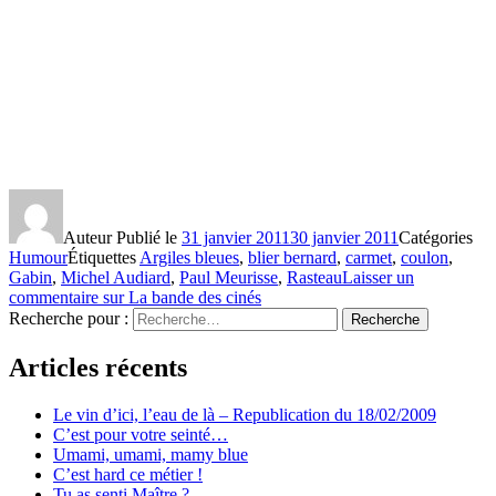
Auteur
Publié le
31 janvier 2011
30 janvier 2011
Catégories
Humour
Étiquettes
Argiles bleues
,
blier bernard
,
carmet
,
coulon
,
Gabin
,
Michel Audiard
,
Paul Meurisse
,
Rasteau
Laisser un
commentaire
sur La bande des cinés
Recherche pour :
Recherche
Articles récents
Le vin d’ici, l’eau de là – Republication du 18/02/2009
C’est pour votre seinté…
Umami, umami, mamy blue
C’est hard ce métier !
Tu as senti Maître ?