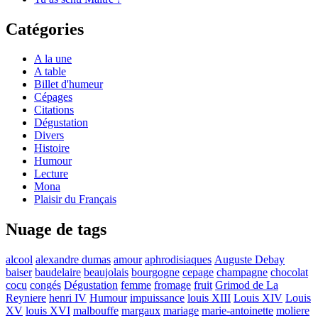
Catégories
A la une
A table
Billet d'humeur
Cépages
Citations
Dégustation
Divers
Histoire
Humour
Lecture
Mona
Plaisir du Français
Nuage de tags
alcool
alexandre dumas
amour
aphrodisiaques
Auguste Debay
baiser
baudelaire
beaujolais
bourgogne
cepage
champagne
chocolat
cocu
congés
Dégustation
femme
fromage
fruit
Grimod de La
Reyniere
henri IV
Humour
impuissance
louis XIII
Louis XIV
Louis
XV
louis XVI
malbouffe
margaux
mariage
marie-antoinette
moliere