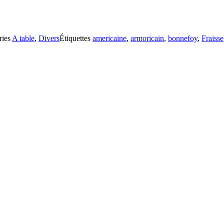
ries
A table
,
Divers
Étiquettes
americaine
,
armoricain
,
bonnefoy
,
Fraisse