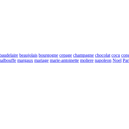
baudelaire
beaujolais
bourgogne
cepage
champagne
chocolat
cocu
con
albouffe
margaux
mariage
marie-antoinette
moliere
napoleon
Noel
Par