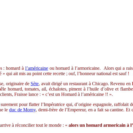
les : homard à
l’américaine
ou homard à l’armoricaine. Alors qui a rais
ui ait mis au point cette recette ; ouf, l’honneur national est sauf !
se, originaire de
Sète
, avait dirigé un restaurant à Chicago. Revenu en 
êle homard, tomates, ail, échalotes, piment à l’huile d’olive et flambe
clients, Fraisse lance : « c’est un Homard à l’américaine !! ».
 surement pour flatter l’Impératrice qui, d’origine espagnole, raffolait d
ue le
duc de Morny
, demi-frère de l’Empereur, en a fait sa cantine. E
arrive à réconcilier tout le monde : «
alors un homard armoricain à l’a