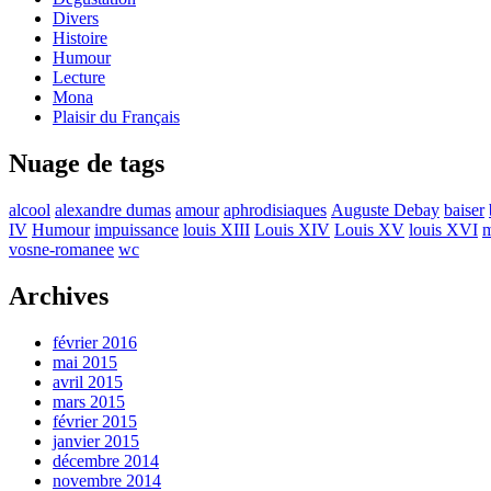
Divers
Histoire
Humour
Lecture
Mona
Plaisir du Français
Nuage de tags
alcool
alexandre dumas
amour
aphrodisiaques
Auguste Debay
baiser
IV
Humour
impuissance
louis XIII
Louis XIV
Louis XV
louis XVI
m
vosne-romanee
wc
Archives
février 2016
mai 2015
avril 2015
mars 2015
février 2015
janvier 2015
décembre 2014
novembre 2014