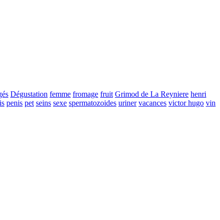
gés
Dégustation
femme
fromage
fruit
Grimod de La Reyniere
henri
is
penis
pet
seins
sexe
spermatozoides
uriner
vacances
victor hugo
vin