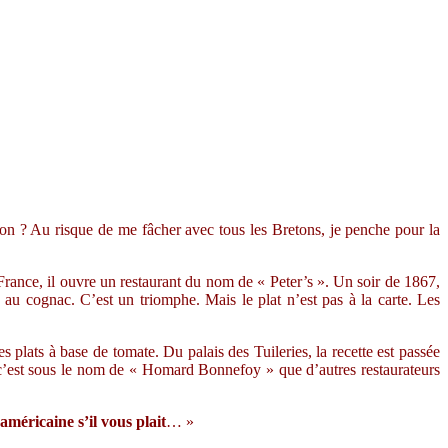
on ? Au risque de me fâcher avec tous les Bretons, je penche pour la
France, il ouvre un restaurant du nom de « Peter’s ». Un soir de 1867,
 au cognac. C’est un triomphe. Mais le plat n’est pas à la carte. Les
es plats à base de tomate. Du palais des Tuileries, la recette est passée
t c’est sous le nom de « Homard Bonnefoy » que d’autres restaurateurs
méricaine s’il vous plait
… »