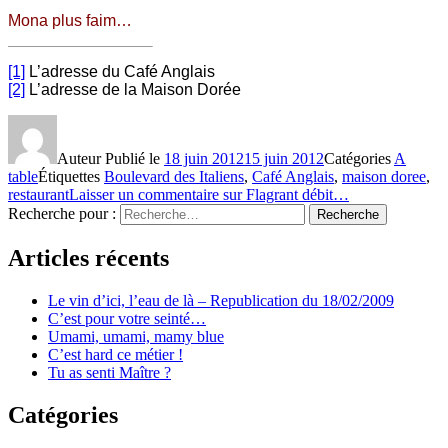
Mona plus faim…
[1]
L’adresse du Café Anglais
[2]
L’adresse de la Maison Dorée
Auteur
Publié le
18 juin 2012
15 juin 2012
Catégories
A
table
Étiquettes
Boulevard des Italiens
,
Café Anglais
,
maison doree
,
restaurant
Laisser un commentaire
sur Flagrant débit…
Recherche pour :
Recherche
Articles récents
Le vin d’ici, l’eau de là – Republication du 18/02/2009
C’est pour votre seinté…
Umami, umami, mamy blue
C’est hard ce métier !
Tu as senti Maître ?
Catégories