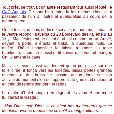
Tout près, se trouvait un autre restaurant tout aussi réputé, le
Café Anglais
. Ce sont bien entendu les mêmes clients qui
passaient de l’un à l’autre et quelquefois au cours de la
même soirée.
Ce fut le cas, un soir, en fin de service, un homme, titubant et
le ventre rebondi, traversa du 20 Boulevard des Italiens
au
[1]
13
. Manifestement, le client était fait comme un rat. Arrivé,
[2]
devant la porte, il éructa et bafouilla quelques mots. Le
maître d’hôtel impassible le laissa rejoindre sa table
habituelle. L’homme s’assit et fit savoir qu’il voulait manger.
On lui amena la carte.
Mais, se levant aussi rapidement qu’un pet glisse sur une
toile cirée, il fonça vers les toilettes, laissa portes grandes
ouvertes et des bruits ne laissant aucun doute sur son
activité du moment s’en échappèrent : le gars était malade et
en train de rendre son dernier repas.
Le maître d’hôtel soupira en clignant les yeux et une moue
lui barrait le visage :
–
Mon Dieu, mon Dieu, si ce n’est pas malheureux que ce
Monsieur vienne déposer ici ce qu’il a mangé ailleurs
…