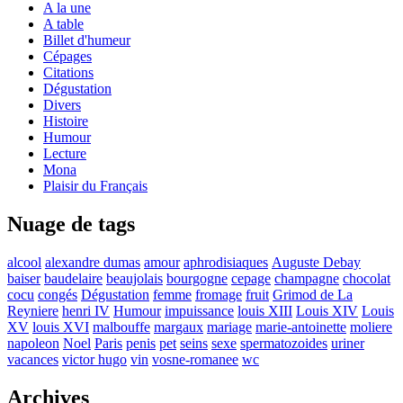
A la une
A table
Billet d'humeur
Cépages
Citations
Dégustation
Divers
Histoire
Humour
Lecture
Mona
Plaisir du Français
Nuage de tags
alcool
alexandre dumas
amour
aphrodisiaques
Auguste Debay
baiser
baudelaire
beaujolais
bourgogne
cepage
champagne
chocolat
cocu
congés
Dégustation
femme
fromage
fruit
Grimod de La
Reyniere
henri IV
Humour
impuissance
louis XIII
Louis XIV
Louis
XV
louis XVI
malbouffe
margaux
mariage
marie-antoinette
moliere
napoleon
Noel
Paris
penis
pet
seins
sexe
spermatozoides
uriner
vacances
victor hugo
vin
vosne-romanee
wc
Archives